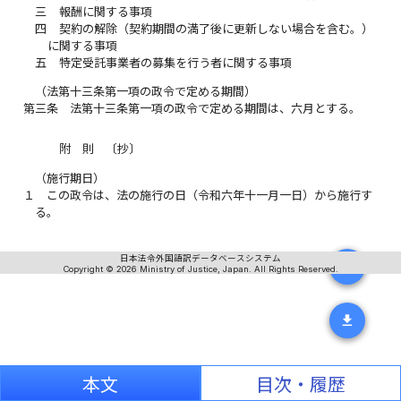
三
報酬に関する事項
四
契約の解除（契約期間の満了後に更新しない場合を含む。）
に関する事項
五
特定受託事業者の募集を行う者に関する事項
（法第十三条第一項の政令で定める期間）
第三条
法第十三条第一項の政令で定める期間は、六月とする。
附 則 〔抄〕
（施行期日）
１
この政令は、法の施行の日（令和六年十一月一日）から施行す
る。
日本法令外国語訳データベースシステム
translate
Copyright © 2026 Ministry of Justice, Japan. All Rights Reserved.
download
本文
目次・履歴