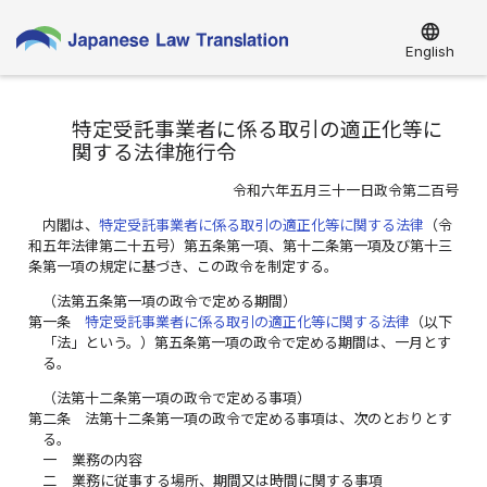
language
English
特定受託事業者に係る取引の適正化等に
関する法律施行令
令和六年五月三十一日政令第二百号
内閣は、
特定受託事業者に係る取引の適正化等に関する法律
（令
和五年法律第二十五号）第五条第一項、第十二条第一項及び第十三
条第一項の規定に基づき、この政令を制定する。
（法第五条第一項の政令で定める期間）
第一条
特定受託事業者に係る取引の適正化等に関する法律
（以下
「法」という。）第五条第一項の政令で定める期間は、一月とす
る。
（法第十二条第一項の政令で定める事項）
第二条
法第十二条第一項の政令で定める事項は、次のとおりとす
る。
一
業務の内容
二
業務に従事する場所、期間又は時間に関する事項