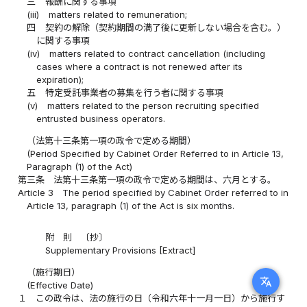
三
報酬に関する事項
(iii)
matters related to remuneration;
四
契約の解除（契約期間の満了後に更新しない場合を含む。）
に関する事項
(iv)
matters related to contract cancellation (including
cases where a contract is not renewed after its
expiration);
五
特定受託事業者の募集を行う者に関する事項
(v)
matters related to the person recruiting specified
entrusted business operators.
（法第十三条第一項の政令で定める期間）
(Period Specified by Cabinet Order Referred to in Article 13,
Paragraph (1) of the Act)
第三条
法第十三条第一項の政令で定める期間は、六月とする。
Article 3
The period specified by Cabinet Order referred to in
Article 13, paragraph (1) of the Act is six months.
附 則 〔抄〕
Supplementary Provisions [Extract]
（施行期日）
translate
(Effective Date)
１
この政令は、法の施行の日（令和六年十一月一日）から施行す