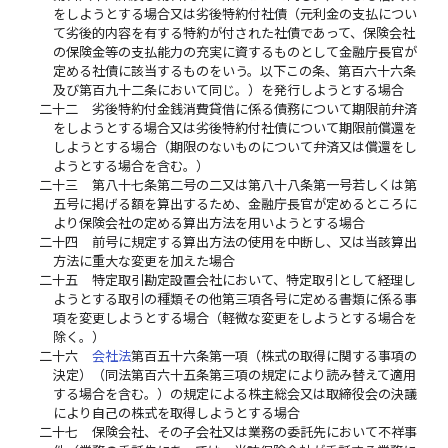
をしようとする場合又は劣後特約付社債（元利金の支払につい
て劣後的内容を有する特約が付された社債であって、保険会社
の保険金等の支払能力の充実に資するものとして金融庁長官が
定める社債に該当するものをいう。以下この条、第百六十六条
及び第百九十二条において同じ。）を発行しようとする場合
二十二
劣後特約付金銭消費貸借に係る債務について期限前弁済
をしようとする場合又は劣後特約付社債について期限前償還を
しようとする場合（期限のないものについて弁済又は償還をし
ようとする場合を含む。）
二十三
第八十七条第二号の二又は第八十八条第一号若しくは第
五号に掲げる額を算出するため、金融庁長官が定めるところに
より保険会社の定める算出方法を用いようとする場合
二十四
前号に規定する算出方法の使用を中断し、又は当該算出
方法に重大な変更を加えた場合
二十五
特定取引勘定設置会社において、特定取引として経理し
ようとする取引の種類その他第三項各号に定める書類に係る事
項を変更しようとする場合（軽微な変更をしようとする場合を
除く。）
二十六
会社法
第百五十六条第一項（株式の取得に関する事項の
決定）（同法第百六十五条第三項の規定により読み替えて適用
する場合を含む。）の規定による株主総会又は取締役会の決議
により自己の株式を取得しようとする場合
二十七
保険会社、その子会社又は業務の委託先において不祥事