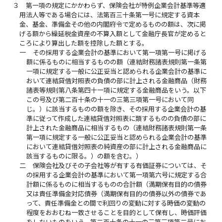
３
第一項の規定にかかわらず、保険会社が特例企業会計基準等適
用法人等である場合には、法第百三十条第一号に規定する資本
金、基金、準備金その他の内閣府令で定めるものの額は、次に掲
げる額から繰延税金資産の不算入額として金融庁長官が定めると
ころにより算出した額を控除した額とする。
一
その採用する企業会計の基準において第一項第一号に掲げる
額に係るものに相当するものの額（連結財務諸表規則第一条第
一項に規定する一般に公正妥当と認められる企業会計の基準に
おいて連結貸借対照表の負債の部に計上される金融商品（財務
諸表等規則第八条第四十一項に規定する金融商品をいう。以下
この号及び第二百十条の十一の三第三項第一号において同
じ。）に該当するものの額を除き、その採用する企業会計の基
準に従って作成した連結貸借対照表に類するものの負債の部に
計上された金融商品に相当するもの（連結財務諸表規則第一条
第一項に規定する一般に公正妥当と認められる企業会計の基準
において連結貸借対照表の純資産の部に計上される金融商品に
該当するものに限る。）の額を含む。）
二
保険会社及びその子会社等が有する有価証券については、そ
の採用する企業会計の基準において第一項第六号に規定する合
計額に係るものに相当するものの合計額（満期保有目的の債券
又は責任準備金対応債券（満期保有目的の債券以外の債券であ
って、責任準備金との間で利回りの変動に対する時価の変動の
程度をおおむね一致させることを目的として保有し、時価評価