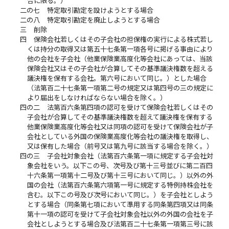
合に限る。）
二の七
特定取引勘定を設けようとする場合
二の八
特定取引勘定を廃止しようとする場合
三
削除
四
保険会社若しくはその子会社の担保権の実行による株式若し
くは持分の取得又は第五十七条第一項各号に掲げる事由により
他の会社を子会社（他業保険業高度化等会社にあっては、当該
保険会社又はその子会社が合算してその基準議決権数を超える
議決権を保有する会社。第六号において同じ。）とした場合
（法第百二十七条第一項第二号の規定又は第四号の三の規定に
より届出をしなければならない場合を除く。）
四の二
法第百六条第四項の認可を受けて保険会社若しくはその
子会社が合算してその基準議決権数を超えて議決権を保有する
他業保険業高度化等会社又は同項の認可を受けて保険会社が子
会社としている外国の保険業高度化等会社の議決権を取得し、
又は保有した場合（前号又は第九号に該当する場合を除く。）
四の三
子会社対象会社（法第百六条第一項に規定する子会社対
象会社をいう。以下この号、次号及び第十三号並びに第二百四
十六条第一項第十二号及び第十三号において同じ。）以外の外
国の会社（法第百六条第六項第一号に規定する特例持株会社を
含む。以下この号及び次号において同じ。）を子会社としよう
とする場合（同条第七項において準用する同条第四項又は同条
第十一項の認可を受けて子会社対象会社以外の外国の会社を子
会社としようとする場合及び法第百二十七条第一項第三号に該