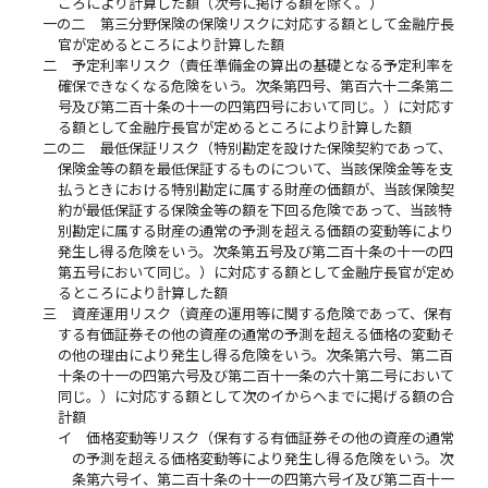
ころにより計算した額（次号に掲げる額を除く。）
一の二
第三分野保険の保険リスクに対応する額として金融庁長
官が定めるところにより計算した額
二
予定利率リスク（責任準備金の算出の基礎となる予定利率を
確保できなくなる危険をいう。次条第四号、第百六十二条第二
号及び第二百十条の十一の四第四号において同じ。）に対応す
る額として金融庁長官が定めるところにより計算した額
二の二
最低保証リスク（特別勘定を設けた保険契約であって、
保険金等の額を最低保証するものについて、当該保険金等を支
払うときにおける特別勘定に属する財産の価額が、当該保険契
約が最低保証する保険金等の額を下回る危険であって、当該特
別勘定に属する財産の通常の予測を超える価額の変動等により
発生し得る危険をいう。次条第五号及び第二百十条の十一の四
第五号において同じ。）に対応する額として金融庁長官が定め
るところにより計算した額
三
資産運用リスク（資産の運用等に関する危険であって、保有
する有価証券その他の資産の通常の予測を超える価格の変動そ
の他の理由により発生し得る危険をいう。次条第六号、第二百
十条の十一の四第六号及び第二百十一条の六十第二号において
同じ。）に対応する額として次のイからヘまでに掲げる額の合
計額
イ
価格変動等リスク（保有する有価証券その他の資産の通常
の予測を超える価格変動等により発生し得る危険をいう。次
条第六号イ、第二百十条の十一の四第六号イ及び第二百十一