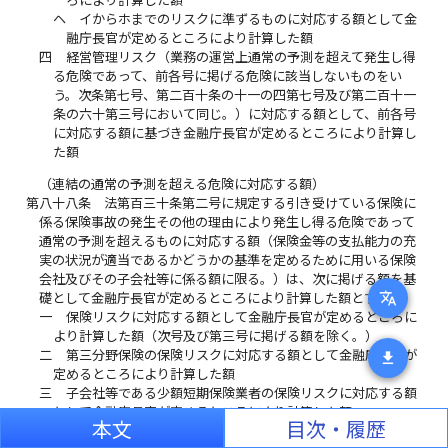
ヘ
イからホまでのリスクに準ずるものに対応する額として金
融庁長官が定めるところにより計算した額
四
経営管理リスク（業務の運営上通常の予測を超えて発生し得
る危険であって、前各号に掲げる危険に該当しないものをい
う。次条第七号、第二百十条の十一の四第七号及び第二百十一
条の六十第三号において同じ。）に対応する額として、前各号
に対応する額に基づき金融庁長官が定めるところにより計算し
た額
（連結の通常の予測を超える危険に対応する額）
第八十八条
法第百三十条第二号に規定する引き受けている保険に
係る保険事故の発生その他の理由により発生し得る危険であって
通常の予測を超えるものに対応する額（保険金等の支払能力の充
実の状況が適当であるかどうかの基準を定めるために用いる保険
会社及びその子会社等に係る額に限る。）は、次に掲げる額を基
translate
礎として金融庁長官が定めるところにより計算した額とする。
一
保険リスクに対応する額として金融庁長官が定めるところに
より計算した額（次号及び第三号に掲げる額を除く。）
二
第三分野保険の保険リスクに対応する額として金融庁長官が
download
定めるところにより計算した額
三
子会社等である少額短期保険業者の保険リスクに対応する額
として金融庁長官が定めるところにより計算した額
本文
目次・履歴
四
予定利率リスクに対応する額として金融庁長官が定めるとこ