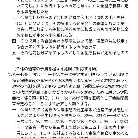
をしないものをいう。第二百十条の十一の三第三項第二号にお
いて同じ。）に該当するものの額を除く。）に金融庁長官が定
める率を乗じた額
三
保険会社及びその子会社等が有する土地（海外の土地を含
む。）については、その採用する企業会計の基準において第一
項第七号に規定する差額に係るものに相当するものの差額に金
融庁長官が定める率を乗じた額
四
その採用する企業会計の基準において第一項第八号に規定す
る合計額に係るものに相当するものの合計額
五
その他前各号に準ずるものとして金融庁長官が定めるものの
額
（単体の通常の予測を超える危険に対応する額）
第八十七条
法第百三十条第二号に規定する引き受けている保険に
係る保険事故の発生その他の理由により発生し得る危険であって
通常の予測を超えるものに対応する額（保険金等の支払能力の充
実の状況が適当であるかどうかの基準を定めるために用いる保険
会社に係る額に限る。）は、次に掲げる額を基礎として金融庁長
官が定めるところにより計算した額とする。
一
保険リスク（実際の保険事故の発生率等が通常の予測を超え
ることにより発生し得る危険をいう。次号、次条第一号から第
三号まで、第百六十二条第一号及び第一号の二、第二百十条の
十一の四第一号から第三号まで並びに第二百十一条の六十第一
号において同じ。）に対応する額として金融庁長官が定めると