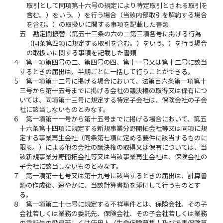
取引として同項第十六号の規定により特定取引とされる取引を
含む。）をいう。）を行う場合（当該内部取引を解約する場合
を含む。）の取扱いに関する事項を記載した書類
五
勘定間振替（第五十三条の六の二第三項各号に掲げる行為
（同条第四項に規定する取引を含む。）をいう。）を行う場合
の取扱いに関する事項を記載した書類
４
第一項第四号の二、第四号の四、第十一号又は第十二号に該当
するときの届出は、半期ごとに一括して行うことができる。
５
第一項第十二号に掲げる場合において、法第百六条第一項第十
三号から第十五号までに掲げる会社の議決権の取得又は保有につ
いては、同項第十三号に規定する特定子会社は、保険会社の子会
社に該当しないものとみなす。
６
第一項第十一号から第十五号までに掲げる場合において、第五
十六条第十四項に規定する新規事業分野開拓会社等又は同項に規
定する事業再生会社（同条第七項に定める要件に該当するものに
限る。）による他の会社の議決権の取得又は保有については、当
該新規事業分野開拓会社等又は当該事業再生会社は、保険会社の
子会社に該当しないものとみなす。
７
第一項第十七号又は第十九号に該当するときの届出は、計算書
類の作成後、速やかに、当該計算書類を添付して行うものとす
る。
８
第一項第二十七号に規定する不祥事件とは、保険会社、その子
会社若しくは業務の委託先、保険会社、その子会社若しくは業務
の委託先の役員若しくは使用人（生命保険募集人及び損害保険募