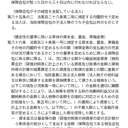
保険会社が知った日から三十日以内に行わなければならない。
（保険会社がその経営を支配している法人）
第八十五条の二
法第百二十八条第二項に規定する内閣府令で定め
る法人は、当該保険会社の子法人等のうち子会社以外のものとす
る。
（健全性の基準に用いる単体の資本金、基金、準備金等）
第八十六条
法第百三十条第一号に規定する資本金、基金、準備金
その他の内閣府令で定めるものの額（保険金等の支払能力の充実
の状況が適当であるかどうかの基準を定めるために用いる保険会
社に係る額に限る。）は、次に掲げる額から繰延税金資産（税効
果会計（貸借対照表に計上されている資産及び負債の金額と課税
所得の計算の結果算定された資産及び負債の金額との間に差異が
ある場合において、当該差異に係る法人税等（法人税その他利益
又は剰余に関連する金額を課税標準として課される租税をいう。
以下この項及び次条第一項において同じ。）の金額を適切に期間
配分することにより、法人税等を控除する前の当期純利益又は当
期純剰余の金額と法人税等の金額を合理的に対応させるための会
計処理をいう。第五号において同じ。）の適用により資産として
計上される金額をいう。以下同じ。）の不算入額として金融庁長
官が定めるところにより算出した額を控除した額とする。
一
資本金又は基金等の額（貸借対照表の純資産の部の合計額か
ら剰余金の処分として支出する金額（保険会社である相互会社