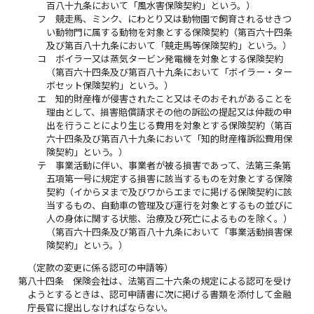
百八十九条において「風水害保険契約」という。）
フ
競走馬、ミンク、にわとり又は動物園で飼育されるせきつ
い動物門に属する動物を対象とする保険契約（第百六十四条
及び第百八十九条において「競走馬等保険契約」という。）
コ
ボイラー又は蒸気タービン発電機を対象とする保険契約
（第百六十四条及び第百八十九条において「ボイラー・ター
ボセット保険契約」という。）
エ
知的財産権が侵害されたこと又はそのおそれがあることを
理由として、損害賠償請求その他の訴訟の提起又は仲裁の申
出を行うことにより生じる費用を対象とする保険契約（第百
六十四条及び第百八十九条において「知的財産権訴訟費用保
険契約」という。）
テ
事業活動に伴い、事業者が被る損害であって、法第三条第
五項第一号に規定する損害に該当するものを対象とする保険
契約（イからヌまで及びワからエまでに掲げる保険契約に該
当するもの、自動車の管理及び運行を対象とするもの並びに
人の身体に関する状態、治療及び死亡によるものを除く。）
（第百六十四条及び第百八十九条において「事業活動損害保
険契約」という。）
（定款の変更に係る認可の申請等）
第八十四条
保険会社は、法第百二十六条の規定による認可を受け
ようとするときは、認可申請書に次に掲げる書類を添付して金融
庁長官に提出しなければならない。