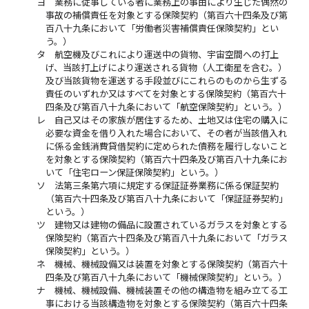
ヨ
業務に従事している者に業務上の事由により生じた偶然の
事故の補償責任を対象とする保険契約（第百六十四条及び第
百八十九条において「労働者災害補償責任保険契約」とい
う。）
タ
航空機及びこれにより運送中の貨物、宇宙空間への打上
げ、当該打上げにより運送される貨物（人工衛星を含む。）
及び当該貨物を運送する手段並びにこれらのものから生ずる
責任のいずれか又はすべてを対象とする保険契約（第百六十
四条及び第百八十九条において「航空保険契約」という。）
レ
自己又はその家族が居住するため、土地又は住宅の購入に
必要な資金を借り入れた場合において、その者が当該借入れ
に係る金銭消費貸借契約に定められた債務を履行しないこと
を対象とする保険契約（第百六十四条及び第百八十九条にお
いて「住宅ローン保証保険契約」という。）
ソ
法第三条第六項に規定する保証証券業務に係る保証契約
（第百六十四条及び第百八十九条において「保証証券契約」
という。）
ツ
建物又は建物の備品に設置されているガラスを対象とする
保険契約（第百六十四条及び第百八十九条において「ガラス
保険契約」という。）
ネ
機械、機械設備又は装置を対象とする保険契約（第百六十
四条及び第百八十九条において「機械保険契約」という。）
ナ
機械、機械設備、機械装置その他の構造物を組み立てる工
事における当該構造物を対象とする保険契約（第百六十四条