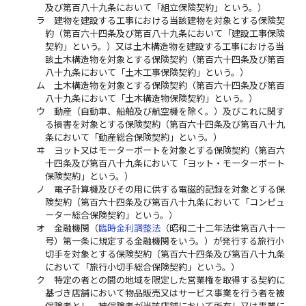
及び第百八十九条において「組立保険契約」という。）
ラ
建物を建設する工事における当該建物を対象とする保険契
約（第百六十四条及び第百八十九条において「建設工事保険
契約」という。）又は土木構造物を建設する工事における当
該土木構造物を対象とする保険契約（第百六十四条及び第百
八十九条において「土木工事保険契約」という。）
ム
土木構造物を対象とする保険契約（第百六十四条及び第百
八十九条において「土木構造物保険契約」という。）
ウ
動産（自動車、船舶及び航空機を除く。）及びこれに関す
る損害を対象とする保険契約（第百六十四条及び第百八十九
条において「動産総合保険契約」という。）
ヰ
ヨット又はモーターボートを対象とする保険契約（第百六
十四条及び第百八十九条において「ヨット・モーターボート
保険契約」という。）
ノ
電子計算機及びその用に供する電磁的記録を対象とする保
険契約（第百六十四条及び第百八十九条において「コンピュ
ーター総合保険契約」という。）
オ
金融機関（
臨時金利調整法
（昭和二十二年法律第百八十一
号）第一条に規定する金融機関をいう。）が発行する旅行小
切手を対象とする保険契約（第百六十四条及び第百八十九条
において「旅行小切手総合保険契約」という。）
ク
特定の者との間の地域を限定した営業権を取得する契約に
基づき店舗において物品販売又はサービス事業を行う者を被
保険者とし、被保険者が当該店舗において所有し又は事業に