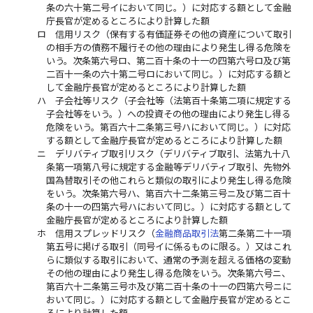
条の六十第二号イにおいて同じ。）に対応する額として金融
庁長官が定めるところにより計算した額
ロ
信用リスク（保有する有価証券その他の資産について取引
の相手方の債務不履行その他の理由により発生し得る危険を
いう。次条第六号ロ、第二百十条の十一の四第六号ロ及び第
二百十一条の六十第二号ロにおいて同じ。）に対応する額と
して金融庁長官が定めるところにより計算した額
ハ
子会社等リスク（子会社等（法第百十条第二項に規定する
子会社等をいう。）への投資その他の理由により発生し得る
危険をいう。第百六十二条第三号ハにおいて同じ。）に対応
する額として金融庁長官が定めるところにより計算した額
ニ
デリバティブ取引リスク（デリバティブ取引、法第九十八
条第一項第八号に規定する金融等デリバティブ取引、先物外
国為替取引その他これらと類似の取引により発生し得る危険
をいう。次条第六号ハ、第百六十二条第三号ニ及び第二百十
条の十一の四第六号ハにおいて同じ。）に対応する額として
金融庁長官が定めるところにより計算した額
ホ
信用スプレッドリスク（
金融商品取引法
第二条第二十一項
第五号に掲げる取引（同号イに係るものに限る。）又はこれ
らに類似する取引において、通常の予測を超える価格の変動
その他の理由により発生し得る危険をいう。次条第六号ニ、
第百六十二条第三号ホ及び第二百十条の十一の四第六号ニに
おいて同じ。）に対応する額として金融庁長官が定めるとこ
ろにより計算した額