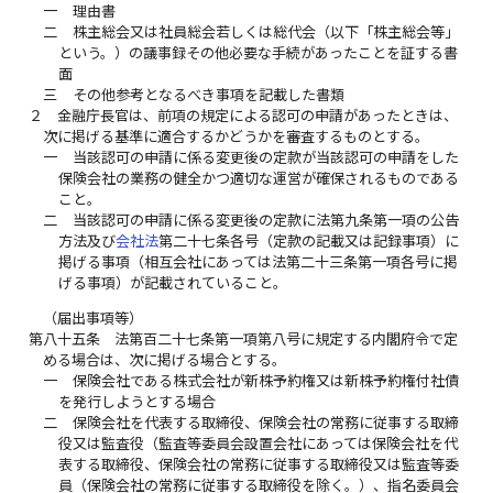
一
理由書
二
株主総会又は社員総会若しくは総代会（以下「株主総会等」
という。）の議事録その他必要な手続があったことを証する書
面
三
その他参考となるべき事項を記載した書類
２
金融庁長官は、前項の規定による認可の申請があったときは、
次に掲げる基準に適合するかどうかを審査するものとする。
一
当該認可の申請に係る変更後の定款が当該認可の申請をした
保険会社の業務の健全かつ適切な運営が確保されるものである
こと。
二
当該認可の申請に係る変更後の定款に法第九条第一項の公告
方法及び
会社法
第二十七条各号（定款の記載又は記録事項）に
掲げる事項（相互会社にあっては法第二十三条第一項各号に掲
げる事項）が記載されていること。
（届出事項等）
第八十五条
法第百二十七条第一項第八号に規定する内閣府令で定
める場合は、次に掲げる場合とする。
一
保険会社である株式会社が新株予約権又は新株予約権付社債
を発行しようとする場合
二
保険会社を代表する取締役、保険会社の常務に従事する取締
役又は監査役（監査等委員会設置会社にあっては保険会社を代
表する取締役、保険会社の常務に従事する取締役又は監査等委
員（保険会社の常務に従事する取締役を除く。）、指名委員会