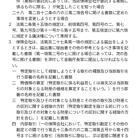
件（業務の委託先にあっては、当該保険会社が委託する業務に
係るものに限る。）が発生したことを知った場合
二十八
第二百十二条の六の三第二項各号に掲げる書類に定めた
事項を変更しようとする場合
２
法第二条第十五項の規定は、前項第四号、第四号の二、第七
号、第九号及び第十一号から第十五号まで、第五項並びに第六項
に規定する議決権について準用する。
３
保険会社は、法第百二十七条第一項の規定による届出をしよう
とするときは、届出書に理由書その他の参考となるべき事項を記
載した書類（第一項第二号の七に掲げる場合にあっては、次の各
号に掲げる書類）を添付して金融庁長官に提出しなければならな
い。
一
特定取引として経理しようとする取引の種類及び当該取引を
行う部署の名称を記載した書類
二
時価等の算定（特定取引に係る利益若しくは損失又は当該取
引の対象となる財産の価格を算定することをいう。）を行う部
署の名称を記載した書類
三
特定取引及びその対象となる財産とその他の取引及び財産と
の区別に関する経理の方針（特定取引勘定を設ける前に行った
取引及びその対象となる財産についての区別に関する経理の方
針を含む。）を記載した書類
四
内部取引（一の保険会社において、特定取引勘定とその他の
勘定との間で行う第五十三条の六の二第二項第五号から第十四
号までに掲げる取引（当該取引に類似し、又は密接に関連する