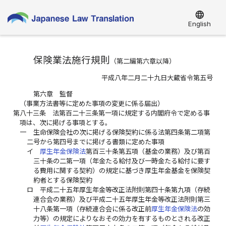
language
English
保険業法施行規則
（第二編第六章以降）
平成八年二月二十九日大蔵省令第五号
第六章 監督
（事業方法書等に定めた事項の変更に係る届出）
第八十三条
法第百二十三条第一項に規定する内閣府令で定める事
項は、次に掲げる事項とする。
一
生命保険会社の次に掲げる保険契約に係る法第四条第二項第
二号から第四号までに掲げる書類に定めた事項
イ
厚生年金保険法
第百三十条第五項（基金の業務）及び第百
三十条の二第一項（年金たる給付及び一時金たる給付に要す
る費用に関する契約）の規定に基づき厚生年金基金を保険契
約者とする保険契約
ロ
平成二十五年厚生年金等改正法附則第四十条第九項（存続
連合会の業務）及び平成二十五年厚生年金等改正法附則第三
十八条第一項（存続連合会に係る改正前
厚生年金保険法
の効
力等）の規定によりなおその効力を有するものとされる改正