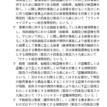
供するために輸送中である動産（自動車、船舶及び航空機を
除く。）に関し偶然の事故による損害を受けること及びこれ
に伴う店舗の営業上の損失又は損害賠償責任を対象とする保
険契約（第百六十四条及び第百八十九条において「フランチ
ャイズチェーン総合保険契約」という。）
ヤ
事業の用に供するため施設を借用している者を被保険者と
し、当該施設内における動産（自動車、船舶及び航空機を除
く。ヤにおいて同じ。）に関し偶然の事故による損害を受け
ること及び当該施設又は動産が偶然の事故により損害を受け
た結果として事業に生じる損害（被保険者が事業の継続のた
めに支出する費用の負担を含む。）又は損害賠償責任を対象
とする保険契約（第百六十四条及び第百八十九条において
「テナント総合保険契約」という。）
マ
動産（自動車、船舶及び航空機を除く。）の盗難若しくは
盗難により生じたき損若しくは汚損を対象とする保険契約
（第百六十四条及び第百八十九条において「盗難保険契約」
という。）又はそれと引換えに若しくはそれを提示して特定
の販売業者から商品を購入することができる証票その他の物
が窃取、紛失その他の偶然の事故により他人に不正に使用さ
れたことを対象とする保険契約（第百六十四条及び第百八十
九条において「クレジットカード盗難保険契約」という。）
ケ
不動産及び動産（農作物を除く。）に関する風水害のいず
れか又はすべてを対象とする保険契約（第百六十四条及び第