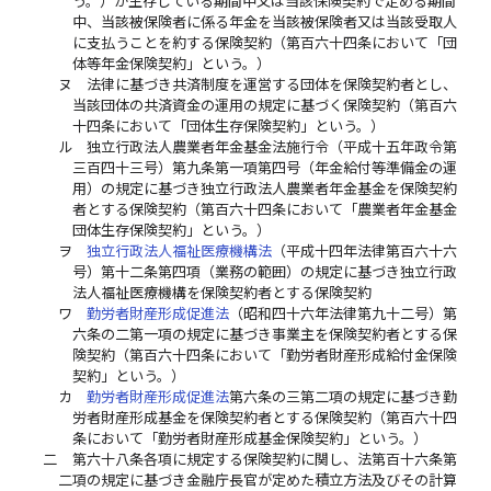
う。）が生存している期間中又は当該保険契約で定める期間
中、当該被保険者に係る年金を当該被保険者又は当該受取人
に支払うことを約する保険契約（第百六十四条において「団
体等年金保険契約」という。）
ヌ
法律に基づき共済制度を運営する団体を保険契約者とし、
当該団体の共済資金の運用の規定に基づく保険契約（第百六
十四条において「団体生存保険契約」という。）
ル
独立行政法人農業者年金基金法施行令（平成十五年政令第
三百四十三号）第九条第一項第四号（年金給付等準備金の運
用）の規定に基づき独立行政法人農業者年金基金を保険契約
者とする保険契約（第百六十四条において「農業者年金基金
団体生存保険契約」という。）
ヲ
独立行政法人福祉医療機構法
（平成十四年法律第百六十六
号）第十二条第四項（業務の範囲）の規定に基づき独立行政
法人福祉医療機構を保険契約者とする保険契約
ワ
勤労者財産形成促進法
（昭和四十六年法律第九十二号）第
六条の二第一項の規定に基づき事業主を保険契約者とする保
険契約（第百六十四条において「勤労者財産形成給付金保険
契約」という。）
カ
勤労者財産形成促進法
第六条の三第二項の規定に基づき勤
労者財産形成基金を保険契約者とする保険契約（第百六十四
条において「勤労者財産形成基金保険契約」という。）
二
第六十八条各項に規定する保険契約に関し、法第百十六条第
二項の規定に基づき金融庁長官が定めた積立方法及びその計算