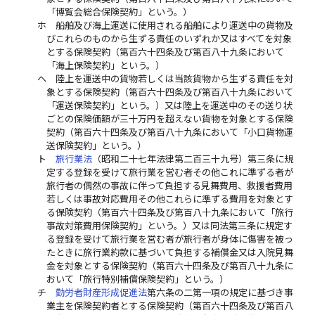
「博覧会総合保険契約」という。）
ホ
船舶及び海上運送に使用される船舶により運送中の貨物及
びこれらのものから生ずる責任のいずれか又はすべてを対象
とする保険契約（第百六十四条及び第百八十九条において
「海上保険契約」という。）
ヘ
陸上を運送中の貨物若しくは当該貨物から生ずる責任を対
象とする保険契約（第百六十四条及び第百八十九条において
「運送保険契約」という。）又は陸上を運送中のその送り状
ごとの保険価額が三十万円を超えない貨物を対象とする保険
契約（第百六十四条及び第百八十九条において「小口貨物運
送保険契約」という。）
ト
旅行業法
（昭和二十七年法律第二百三十九号）第三条に規
定する登録を受けて旅行業を営む者その他これに準ずる者が
旅行者の偶然の事故に伴って負担する見舞費用、救援者費用
若しくは事故対応費用その他これらに準ずる費用を対象とす
る保険契約（第百六十四条及び第百八十九条において「旅行
事故対策費用保険契約」という。）又は同法第三条に規定す
る登録を受けて旅行業を営む者が旅行者が身体に傷害を被っ
たときに旅行業約款に基づいて負担する補償金又は入院見舞
金を対象とする保険契約（第百六十四条及び第百八十九条に
おいて「旅行特別補償保険契約」という。）
チ
勤労者財産形成促進法
第六条の二第一項の規定に基づき事
業主を保険契約者とする保険契約（第百六十四条及び第百八