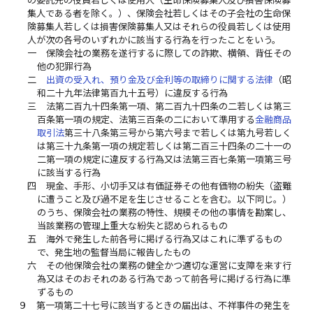
集人である者を除く。）、保険会社若しくはその子会社の生命保
険募集人若しくは損害保険募集人又はそれらの役員若しくは使用
人が次の各号のいずれかに該当する行為を行ったことをいう。
一
保険会社の業務を遂行するに際しての詐欺、横領、背任その
他の犯罪行為
二
出資の受入れ、預り金及び金利等の取締りに関する法律
（昭
和二十九年法律第百九十五号）に違反する行為
三
法第二百九十四条第一項、第二百九十四条の二若しくは第三
百条第一項の規定、法第三百条の二において準用する
金融商品
取引法
第三十八条第三号から第六号まで若しくは第九号若しく
は第三十九条第一項の規定若しくは第二百三十四条の二十一の
二第一項の規定に違反する行為又は法第三百七条第一項第三号
に該当する行為
四
現金、手形、小切手又は有価証券その他有価物の紛失（盗難
に遭うこと及び過不足を生じさせることを含む。以下同じ。）
のうち、保険会社の業務の特性、規模その他の事情を勘案し、
当該業務の管理上重大な紛失と認められるもの
五
海外で発生した前各号に掲げる行為又はこれに準ずるもの
で、発生地の監督当局に報告したもの
六
その他保険会社の業務の健全かつ適切な運営に支障を来す行
為又はそのおそれのある行為であって前各号に掲げる行為に準
ずるもの
９
第一項第二十七号に該当するときの届出は、不祥事件の発生を