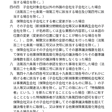
当する場合を除く。）
四の四
子会社対象会社以外の外国の会社を子会社とした場合
（法第百二十七条第一項第三号に該当する場合及び第四号に該
当する場合を除く。）
五
保険会社を子会社とする者に変更があった場合
六
その子会社（新規事業分野開拓会社等又は事業再生会社の子
会社を除く。）が名称若しくは主な業務の内容若しくは本店の
位置の変更（変更前の位置に復することが明らかな場合を除
く。）、合併、解散又は業務の全部の廃止を行った場合（法第
百二十七条第一項第三号又は次号に該当する場合を除く。）
七
保険会社又はその子会社が合算してその基準議決権数を超え
て保有する他業保険業高度化等会社の議決権のうちその基準議
決権数を超える部分の議決権を保有しなくなった場合
八
法第百六条第十四項の承認を受けた事項を実行した場合（法
第百二十七条第一項第三号に該当する場合を除く。）
九
第四十八条の四各号又は第五十九条第三項各号のいずれかに
掲げる者に該当する者（子会社及び新規事業分野開拓会社等又
は事業再生会社（保険会社の子会社であるものに限る。）の子
法人等又は関連法人等を除く。以下この項において「特殊関係
者」という。）を新たに有することとなった場合（新たに有す
ることとなった特殊関係者が法第百六条第四項の認可を受けて
保険会社又はその子会社が合算してその基準議決権数を超えて
議決権を新たに取得し、又は保有する他業保険業高度化等会社
である場合を除く。）