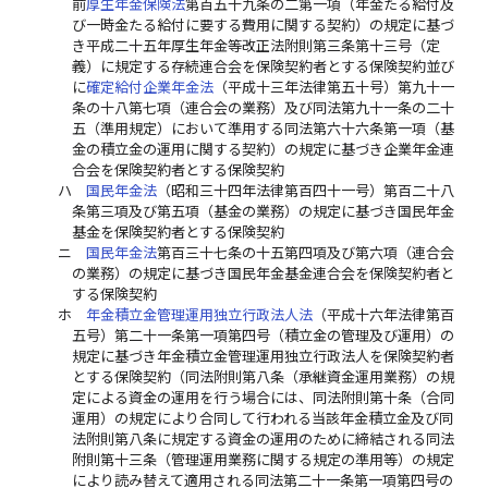
前
厚生年金保険法
第百五十九条の二第一項（年金たる給付及
び一時金たる給付に要する費用に関する契約）の規定に基づ
き平成二十五年厚生年金等改正法附則第三条第十三号（定
義）に規定する存続連合会を保険契約者とする保険契約並び
に
確定給付企業年金法
（平成十三年法律第五十号）第九十一
条の十八第七項（連合会の業務）及び同法第九十一条の二十
五（準用規定）において準用する同法第六十六条第一項（基
金の積立金の運用に関する契約）の規定に基づき企業年金連
合会を保険契約者とする保険契約
ハ
国民年金法
（昭和三十四年法律第百四十一号）第百二十八
条第三項及び第五項（基金の業務）の規定に基づき国民年金
基金を保険契約者とする保険契約
ニ
国民年金法
第百三十七条の十五第四項及び第六項（連合会
の業務）の規定に基づき国民年金基金連合会を保険契約者と
する保険契約
ホ
年金積立金管理運用独立行政法人法
（平成十六年法律第百
五号）第二十一条第一項第四号（積立金の管理及び運用）の
規定に基づき年金積立金管理運用独立行政法人を保険契約者
とする保険契約（同法附則第八条（承継資金運用業務）の規
定による資金の運用を行う場合には、同法附則第十条（合同
運用）の規定により合同して行われる当該年金積立金及び同
法附則第八条に規定する資金の運用のために締結される同法
附則第十三条（管理運用業務に関する規定の準用等）の規定
により読み替えて適用される同法第二十一条第一項第四号の