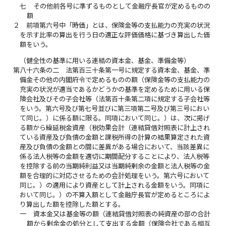
七
その他前各号に準ずるものとして金融庁長官が定めるものの
額
２
前項第六号中「時価」とは、保険金等の支払能力の充実の状況
を示す比率の算出を行う日の適正な評価価格に基づき算出した価
額をいう。
（健全性の基準に用いる連結の資本金、基金、準備金等）
第八十六条の二
法第百三十条第一号に規定する資本金、基金、準
備金その他の内閣府令で定めるものの額（保険金等の支払能力の
充実の状況が適当であるかどうかの基準を定めるために用いる保
険会社及びその子会社等（法第百十条第二項に規定する子会社等
をいう。第六号及び第七号並びに第三項第二号及び第三号におい
て同じ。）に係る額に限る。同項において同じ。）は、次に掲げ
る額から繰延税金資産（税効果会計（連結貸借対照表に計上され
ている資産及び負債の金額と課税所得の計算の結果算定された資
産及び負債の金額との間に差異がある場合において、当該差異に
係る法人税等の金額を適切に期間配分することにより、法人税等
を控除する前の当期純利益又は当期純剰余の金額と法人税等の金
額を合理的に対応させるための会計処理をいう。第六号において
同じ。）の適用により資産として計上される金額をいう。同項に
おいて同じ。）の不算入額として金融庁長官が定めるところによ
り算出した額を控除した額とする。
一
資本金又は基金等の額（連結貸借対照表の純資産の部の合計
額から剰余金の処分として支出する金額（保険会社である相互