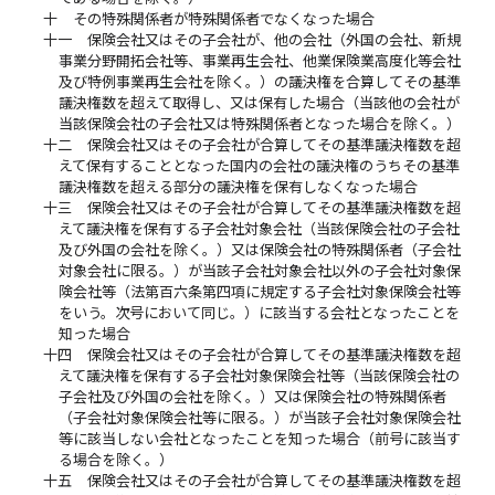
十
その特殊関係者が特殊関係者でなくなった場合
十一
保険会社又はその子会社が、他の会社（外国の会社、新規
事業分野開拓会社等、事業再生会社、他業保険業高度化等会社
及び特例事業再生会社を除く。）の議決権を合算してその基準
議決権数を超えて取得し、又は保有した場合（当該他の会社が
当該保険会社の子会社又は特殊関係者となった場合を除く。）
十二
保険会社又はその子会社が合算してその基準議決権数を超
えて保有することとなった国内の会社の議決権のうちその基準
議決権数を超える部分の議決権を保有しなくなった場合
十三
保険会社又はその子会社が合算してその基準議決権数を超
えて議決権を保有する子会社対象会社（当該保険会社の子会社
及び外国の会社を除く。）又は保険会社の特殊関係者（子会社
対象会社に限る。）が当該子会社対象会社以外の子会社対象保
険会社等（法第百六条第四項に規定する子会社対象保険会社等
をいう。次号において同じ。）に該当する会社となったことを
知った場合
十四
保険会社又はその子会社が合算してその基準議決権数を超
えて議決権を保有する子会社対象保険会社等（当該保険会社の
子会社及び外国の会社を除く。）又は保険会社の特殊関係者
（子会社対象保険会社等に限る。）が当該子会社対象保険会社
等に該当しない会社となったことを知った場合（前号に該当す
る場合を除く。）
十五
保険会社又はその子会社が合算してその基準議決権数を超