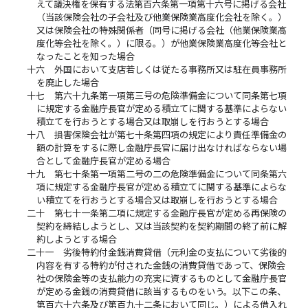
えて議決権を保有する法第百六条第一項第十六号に掲げる会社
（当該保険会社の子会社及び他業保険業高度化会社を除く。）
又は保険会社の特殊関係者（同号に掲げる会社（他業保険業高
度化等会社を除く。）に限る。）が他業保険業高度化等会社と
なったことを知った場合
十六
外国において支店若しくは従たる事務所又は駐在員事務所
を廃止した場合
十七
第六十九条第一項第三号の危険準備金について同条第七項
に規定する金融庁長官が定める積立てに関する基準によらない
積立てを行おうとする場合又は取崩しを行おうとする場合
十八
損害保険会社が第七十条第四項の規定により責任準備金の
額の計算をするに際し金融庁長官に届け出なければならない場
合として金融庁長官が定める場合
十九
第七十条第一項第二号の二の危険準備金について同条第六
項に規定する金融庁長官が定める積立てに関する基準によらな
い積立てを行おうとする場合又は取崩しを行おうとする場合
二十
第七十一条第二項に規定する金融庁長官が定める再保険の
契約を締結しようとし、又は当該契約を契約期間の終了前に解
約しようとする場合
二十一
劣後特約付金銭消費貸借（元利金の支払について劣後的
内容を有する特約が付された金銭の消費貸借であって、保険会
社の保険金等の支払能力の充実に資するものとして金融庁長官
が定める金銭の消費貸借に該当するものをいう。以下この条、
第百六十六条及び第百九十二条において同じ。）による借入れ