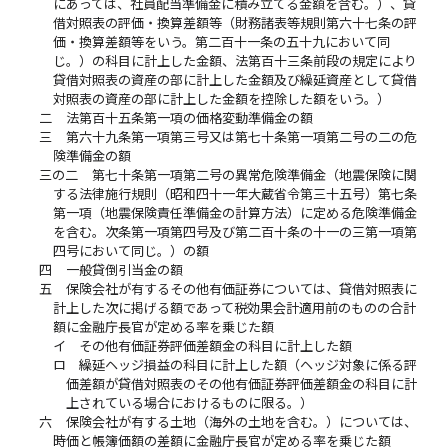
にあっては、社員配当準備金に積み立てる金額を含む。）、貸
借対照表の評価・換算差額等（財務諸表等規則第六十七条の評
価・換算差額等をいう。第二百十一条の五十九において同
じ。）の科目に計上した金額、法第百十三条前段の規定により
貸借対照表の資産の部に計上した金額及び繰延資産として貸借
対照表の資産の部に計上した金額を控除した額をいう。）
二
法第百十五条第一項の価格変動準備金の額
三
第六十九条第一項第三号又は第七十条第一項第二号の二の危
険準備金の額
三の二
第七十条第一項第二号の異常危険準備金（地震保険に関
する法律施行規則（昭和四十一年大蔵省令第三十五号）第七条
第一項（地震保険責任準備金の計算方法）に定める危険準備金
を含む。次条第一項第四号及び第二百十条の十一の三第一項第
四号において同じ。）の額
四
一般貸倒引当金の額
五
保険会社が有するその他有価証券については、貸借対照表に
計上した次に掲げる額であって税効果会計適用前のものの合計
額に金融庁長官が定める率を乗じた額
イ
その他有価証券評価差額金の科目に計上した額
ロ
繰延ヘッジ損益の科目に計上した額（ヘッジ対象に係る評
価差額が貸借対照表のその他有価証券評価差額金の科目に計
上されている場合におけるものに限る。）
六
保険会社が有する土地（海外の土地を含む。）については、
時価と帳簿価額の差額に金融庁長官が定める率を乗じた額