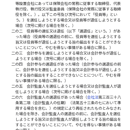
等設置会社にあっては保険会社の常務に従事する取締役、代表
執行役、執行役又は監査委員（保険会社の常務に従事する取締
役を除く。）。以下この号及び次号において「役員等」とい
う。）を選任しようとする場合又は役員等が退任しようとする
場合（次号に掲げる場合を除く。）
二の二
役員等の選任又は退任（以下「選退任」という。）があ
った場合（役員等の選退任の前に、役員等を選任しようとする
旨又は役員等が退任しようとする旨の届出をすることができな
いことについて、やむを得ない事情がある場合に限る。）
二の三
会計参与を選任しようとする場合又は会計参与が退任し
ようとする場合（次号に掲げる場合を除く。）
二の四
会計参与の選退任があった場合（会計参与の選退任の前
に、会計参与を選任しようとする旨又は会計参与が退任しよう
とする旨の届出をすることができないことについて、やむを得
ない事情がある場合に限る。）
二の五
会計監査人を選任しようとする場合又は会計監査人が退
任しようとする場合（次号に掲げる場合を除く。）
二の六
会計監査人の選退任があった場合（
会社法
第三百三十八
条第二項（会計監査人の任期）（法第五十三条の七において準
用する場合を含む。）の規定により再任されたものとみなされ
た場合を除き、会計監査人の選退任の前に、会計監査人を選任
しようとする旨又は会計監査人が退任しようとする旨の届出を
することができないことについて、やむを得ない事情がある場