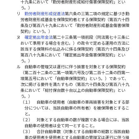
十九条において「勤労者財産形成給付傷害保険契約」とい
う。）
リ
勤労者財産形成促進法
第六条の三第二項の規定に基づき勤
労者財産形成基金を保険契約者とする保険契約（第百六十四
条及び第百八十九条において「勤労者財産形成基金傷害保険
契約」という。）
ヌ
確定拠出年金法
第二十三条第一項前段（同法第七十三条に
おいて準用する場合を含む。）の政令で定める運用の方法に
該当する保険料の払込みに係る保険契約（第百六十四条及び
第百八十九条において「確定拠出年金傷害保険契約」とい
う。）
ル
自動車の管理又は運行に伴う損害を対象とする保険契約
（第二百十二条の二第一項第六号及び第二百十二条の四第一
項第五号において「自動車保険契約」という。）であって、
次に掲げる要件を満たすもの（第百六十四条及び第百八十九
条において「総付保台数十台以上の自動車保険契約」とい
う。）
（１）
自動車の使用者（自動車の車両損害を対象とする部
分については、当該自動車の所有者）を被保険者とするこ
と。
（２）
対象とする自動車の数が複数である場合には、当該
自動車の使用者は全て同一とすること。
（３）
合計自動車数（対象とする自動車の総数と当該自動
車の使用者を使用者とする自動車の管理又は運行に伴う損