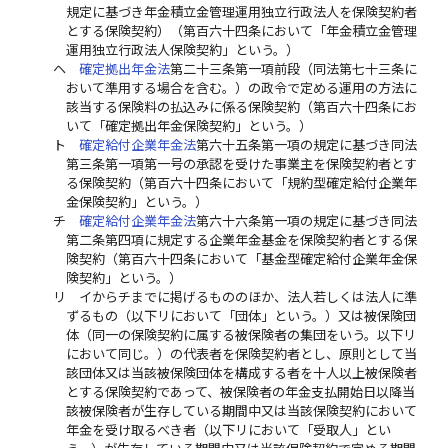
規定に基づき年金積立金管理運用独立行政法人を保険契約者
とする保険契約）（第百六十四条において「年金積立金管理
運用独立行政法人保険契約」という。）
ヘ
確定拠出年金法
第二十三条第一項前段（同法第七十三条に
おいて準用する場合を含む。）の政令で定める運用の方法に
該当する保険料の払込みに係る保険契約（第百六十四条にお
いて「確定拠出年金保険契約」という。）
ト
確定給付企業年金法
第六十五条第一項の規定に基づき同法
第三条第一項第一号の承認を受けた事業主を保険契約者とす
る保険契約（第百六十四条において「規約型確定給付企業年
金保険契約」という。）
チ
確定給付企業年金法
第六十六条第一項の規定に基づき同法
第二条第四項に規定する企業年金基金を保険契約者とする保
険契約（第百六十四条において「基金型確定給付企業年金保
険契約」という。）
リ
イからチまでに掲げるもののほか、法人若しくは法人に準
ずるもの（以下リにおいて「団体」という。）又は被保険団
体（同一の保険契約に属する被保険者の集団をいう。以下リ
において同じ。）の代表者を保険契約者とし、原則として当
該団体又は当該被保険団体を構成する者を十人以上被保険者
とする保険契約であって、被保険者の年金支払開始日以降当
該被保険者が生存している期間中又は当該保険契約において
年金を受け取るべき者（以下リにおいて「受取人」とい