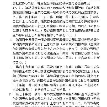
会社にあっては、社員配当準備金に積み立てる金額を含
む。）、連結貸借対照表のその他の包括利益累計額（連結財務
諸表規則第四十三条の二第一項のその他の包括利益累計額をい
う。第二百十条の十一の三第一項第一号において同じ。）の科
目に計上した金額、法第百十三条前段の規定により連結貸借対
照表の資産の部に計上した金額に相当する額、のれん（のれん
に類する額を含む。）及び繰延資産として連結貸借対照表の資
産の部に計上した金額を控除した額をいう。）
二
法第百十五条第一項の価格変動準備金の額に基づき連結貸借
対照表の負債の部に計上された額（当該額と同様の額（連結貸
借対照表の負債の部に計上されたものであって、外国の当局が
当該外国の法令における法第百三十条第一号に掲げる額に相当
する額に算入することを認めたものに限る。）を含めることが
できる。）
三
第六十九条第一項第三号及び第七十条第一項第二号の二の危
険準備金の額に基づき連結貸借対照表の負債の部に計上された
額（当該額と同様の額（連結貸借対照表の負債の部に計上され
たものであって、外国の当局が当該外国の法令における法第百
三十条第一号に掲げる額に相当する額に算入することを認めた
ものに限る。）を含めることができる。）
四
第七十条第一項第二号の異常危険準備金の額に基づき連結貸
借対照表の負債の部に計上された額（当該額と同様の額（連結
貸借対照表の負債の部に計上されたものであって、外国の当局