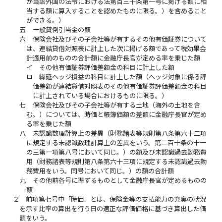
が当該外国の法令における法第百三十条第一号に掲げる額に相
当する額に算入することを認めたものに限る。）を含めること
ができる。）
五
一般貸倒引当金の額
六
保険会社及びその子会社等が有するその他有価証券について
は、連結貸借対照表に計上した次に掲げる額であって税効果会
計適用前のものの合計額に金融庁長官が定める率を乗じた額
イ
その他有価証券評価差額金の科目に計上した額
ロ
繰延ヘッジ損益の科目に計上した額（ヘッジ対象に係る評
価差額が連結貸借対照表のその他有価証券評価差額金の科目
に計上されている場合におけるものに限る。）
七
保険会社及びその子会社等が有する土地（海外の土地を含
む。）については、時価と帳簿価額の差額に金融庁長官が定め
る率を乗じた額
八
未認識数理計算上の差異（財務諸表等規則第八条第六十二項
に規定する未認識数理計算上の差異をいう。第二百十条の十一
の三第一項第八号において同じ。）の額及び未認識過去勤務費
用（財務諸表等規則第八条第六十三項に規定する未認識過去勤
務費用をいう。同号において同じ。）の額の合計額
九
その他前各号に準ずるものとして金融庁長官が定めるものの
額
２
前項第七号中「時価」とは、保険金等の支払能力の充実の状況
を示す比率の算出を行う日の適正な評価価格に基づき算出した価
額をいう。