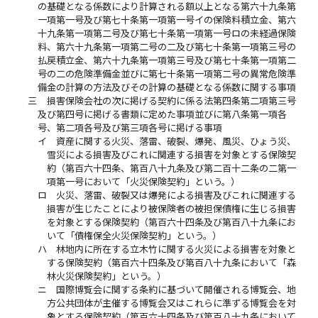
の基礎となる係数により計算される額以上となる第六十九条第
一項第一号及び第七十条第一項第一号イの保険料積立金、第六
十九条第一項第二号及び第七十条第一項第一号ロの未経過保険
料、第六十九条第一項第二号の二及び第七十条第一項第三号の
払戻積立金、第六十九条第一項第三号及び第七十条第一項第二
号の二の危険準備金並びに第七十条第一項第二号の異常危険準
備金の計算の方法及びその計算の基礎となる係数に関する事項
三
損害保険会社の次に掲げる契約に係る法第四条第二項第三号
及び第四号に掲げる書類に定めた事項並びに第八条第一項各
号、第二項各号及び第三項各号に掲げる事項
イ
資産に関する火災、落雷、破裂、爆発、風災、ひょう災、
雪災による損害及びこれに関連する損害を対象とする保険契
約（第百六十四条、第百八十九条及び第二百十二条の二第一
項第一号において「火災保険契約」という。）
ロ
火災、落雷、破裂又は爆発による損害及びこれに関連する
損害が生じたことにより被保険者の被担保債権に生じる損害
を対象とする保険契約（第百六十四条及び第百八十九条にお
いて「債権保全火災保険契約」という。）
ハ
林地内に所在する立木竹に関する火災による損害を対象と
する保険契約（第百六十四条及び第百八十九条において「森
林火災保険契約」という。）
ニ
国際博覧会に関する条約に基づいて開催される博覧会、地
方公共団体が主催する博覧会又はこれらに準ずる博覧会を対
象とする保険契約（第百六十四条及び第百八十九条において