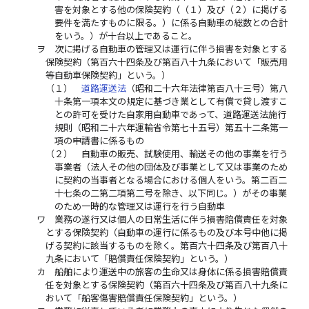
害を対象とする他の保険契約（（１）及び（２）に掲げる
要件を満たすものに限る。）に係る自動車の総数との合計
をいう。）が十台以上であること。
ヲ
次に掲げる自動車の管理又は運行に伴う損害を対象とする
保険契約（第百六十四条及び第百八十九条において「販売用
等自動車保険契約」という。）
（１）
道路運送法
（昭和二十六年法律第百八十三号）第八
十条第一項本文の規定に基づき業として有償で貸し渡すこ
との許可を受けた自家用自動車であって、道路運送法施行
規則（昭和二十六年運輸省令第七十五号）第五十二条第一
項の申請書に係るもの
（２）
自動車の販売、試験使用、輸送その他の事業を行う
事業者（法人その他の団体及び事業として又は事業のため
に契約の当事者となる場合における個人をいう。第二百二
十七条の二第二項第二号を除き、以下同じ。）がその事業
のため一時的な管理又は運行を行う自動車
ワ
業務の遂行又は個人の日常生活に伴う損害賠償責任を対象
とする保険契約（自動車の運行に係るもの及び本号中他に掲
げる契約に該当するものを除く。第百六十四条及び第百八十
九条において「賠償責任保険契約」という。）
カ
船舶により運送中の旅客の生命又は身体に係る損害賠償責
任を対象とする保険契約（第百六十四条及び第百八十九条に
おいて「船客傷害賠償責任保険契約」という。）