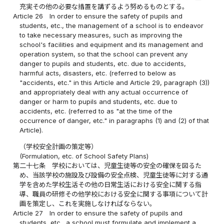
充実その他の必要な措置を講ずるよう努めるものとする。
Article 26
In order to ensure the safety of pupils and
students, etc., the management of a school is to endeavor
to take necessary measures, such as improving the
school's facilities and equipment and its management and
operation system, so that the school can prevent any
danger to pupils and students, etc. due to accidents,
harmful acts, disasters, etc. (referred to below as
"accidents, etc." in this Article and Article 29, paragraph (3))
and appropriately deal with any actual occurrence of
danger or harm to pupils and students, etc. due to
accidents, etc. (referred to as "at the time of the
occurrence of danger, etc." in paragraphs (1) and (2) of that
Article).
（学校安全計画の策定等）
(Formulation, etc. of School Safety Plans)
第二十七条
学校においては、児童生徒等の安全の確保を図るた
め、当該学校の施設及び設備の安全点検、児童生徒等に対する通
学を含めた学校生活その他の日常生活における安全に関する指
導、職員の研修その他学校における安全に関する事項について計
画を策定し、これを実施しなければならない。
Article 27
In order to ensure the safety of pupils and
students, etc., a school must formulate and implement a