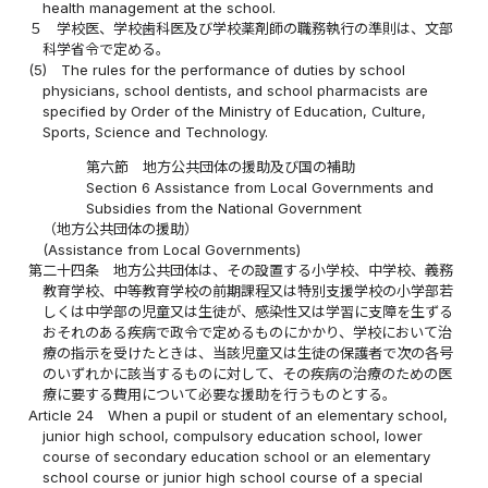
health management at the school.
５
学校医、学校歯科医及び学校薬剤師の職務執行の準則は、文部
科学省令で定める。
(5)
The rules for the performance of duties by school
physicians, school dentists, and school pharmacists are
specified by Order of the Ministry of Education, Culture,
Sports, Science and Technology.
第六節 地方公共団体の援助及び国の補助
Section 6 Assistance from Local Governments and
Subsidies from the National Government
（地方公共団体の援助）
(Assistance from Local Governments)
第二十四条
地方公共団体は、その設置する小学校、中学校、義務
教育学校、中等教育学校の前期課程又は特別支援学校の小学部若
しくは中学部の児童又は生徒が、感染性又は学習に支障を生ずる
おそれのある疾病で政令で定めるものにかかり、学校において治
療の指示を受けたときは、当該児童又は生徒の保護者で次の各号
のいずれかに該当するものに対して、その疾病の治療のための医
療に要する費用について必要な援助を行うものとする。
Article 24
When a pupil or student of an elementary school,
junior high school, compulsory education school, lower
course of secondary education school or an elementary
school course or junior high school course of a special