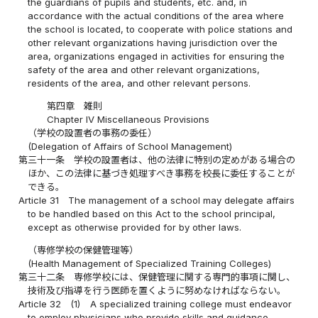
the guardians of pupils and students, etc. and, in
accordance with the actual conditions of the area where
the school is located, to cooperate with police stations and
other relevant organizations having jurisdiction over the
area, organizations engaged in activities for ensuring the
safety of the area and other relevant organizations,
residents of the area, and other relevant persons.
第四章 雑則
Chapter IV Miscellaneous Provisions
（学校の設置者の事務の委任）
(Delegation of Affairs of School Management)
第三十一条
学校の設置者は、他の法律に特別の定めがある場合の
ほか、この法律に基づき処理すべき事務を校長に委任することが
できる。
Article 31
The management of a school may delegate affairs
to be handled based on this Act to the school principal,
except as otherwise provided for by other laws.
（専修学校の保健管理等）
(Health Management of Specialized Training Colleges)
第三十二条
専修学校には、保健管理に関する専門的事項に関し、
技術及び指導を行う医師を置くように努めなければならない。
Article 32
(1)
A specialized training college must endeavor
to employ physicians who provide skills and guidance