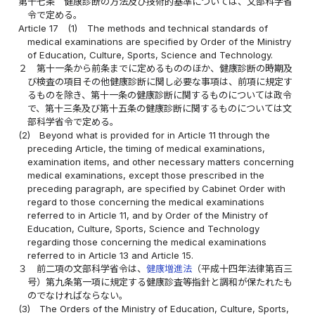
第十七条
健康診断の方法及び技術的基準については、文部科学省
令で定める。
Article 17
(1)
The methods and technical standards of
medical examinations are specified by Order of the Ministry
of Education, Culture, Sports, Science and Technology.
２
第十一条から前条までに定めるもののほか、健康診断の時期及
び検査の項目その他健康診断に関し必要な事項は、前項に規定す
るものを除き、第十一条の健康診断に関するものについては政令
で、第十三条及び第十五条の健康診断に関するものについては文
部科学省令で定める。
(2)
Beyond what is provided for in Article 11 through the
preceding Article, the timing of medical examinations,
examination items, and other necessary matters concerning
medical examinations, except those prescribed in the
preceding paragraph, are specified by Cabinet Order with
regard to those concerning the medical examinations
referred to in Article 11, and by Order of the Ministry of
Education, Culture, Sports, Science and Technology
regarding those concerning the medical examinations
referred to in Article 13 and Article 15.
３
前二項の文部科学省令は、
健康増進法
（平成十四年法律第百三
号）第九条第一項に規定する健康診査等指針と調和が保たれたも
のでなければならない。
(3)
The Orders of the Ministry of Education, Culture, Sports,