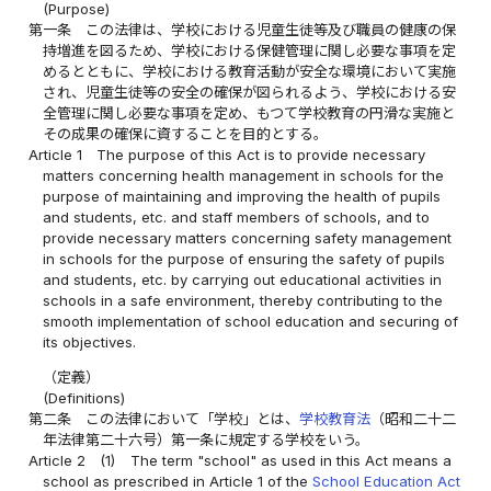
(Purpose)
第一条
この法律は、学校における児童生徒等及び職員の健康の保
持増進を図るため、学校における保健管理に関し必要な事項を定
めるとともに、学校における教育活動が安全な環境において実施
され、児童生徒等の安全の確保が図られるよう、学校における安
全管理に関し必要な事項を定め、もつて学校教育の円滑な実施と
その成果の確保に資することを目的とする。
Article 1
The purpose of this Act is to provide necessary
matters concerning health management in schools for the
purpose of maintaining and improving the health of pupils
and students, etc. and staff members of schools, and to
provide necessary matters concerning safety management
in schools for the purpose of ensuring the safety of pupils
and students, etc. by carrying out educational activities in
schools in a safe environment, thereby contributing to the
smooth implementation of school education and securing of
its objectives.
（定義）
(Definitions)
第二条
この法律において「学校」とは、
学校教育法
（昭和二十二
年法律第二十六号）第一条に規定する学校をいう。
Article 2
(1)
The term "school" as used in this Act means a
school as prescribed in Article 1 of the
School Education Act