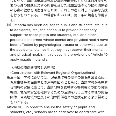
において、当該児童生徒等及び当該事故等により心理的外傷その
他の心身の健康に対する影響を受けた児童生徒等その他の関係者
の心身の健康を回復させるため、これらの者に対して必要な支援
を行うものとする。この場合においては、第十条の規定を準用す
る。
(3)
If harm has been caused to pupils and students, etc. due
to accidents, etc., the school is to provide necessary
support for those pupils and students, etc. and other
persons concerned whose mental and physical health have
been affected by psychological trauma or otherwise due to
the accidents, etc., so that they may recover their mental
and physical health. In this case, the provisions of Article 10
apply mutatis mutandis.
（地域の関係機関等との連携）
(Coordination with Relevant Regional Organizations)
第三十条
学校においては、児童生徒等の安全の確保を図るため、
児童生徒等の保護者との連携を図るとともに、当該学校が所在す
る地域の実情に応じて、当該地域を管轄する警察署その他の関係
機関、地域の安全を確保するための活動を行う団体その他の関係
団体、当該地域の住民その他の関係者との連携を図るよう努める
ものとする。
Article 30
In order to ensure the safety of pupils and
students, etc., schools are to endeavor to coordinate with