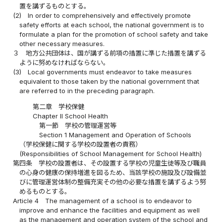
置を講ずるものとする。
(2)
In order to comprehensively and effectively promote
safety efforts at each school, the national government is to
formulate a plan for the promotion of school safety and take
other necessary measures.
３
地方公共団体は、国が講ずる前項の措置に準じた措置を講ずる
ように努めなければならない。
(3)
Local governments must endeavor to take measures
equivalent to those taken by the national government that
are referred to in the preceding paragraph.
第二章 学校保健
Chapter II School Health
第一節 学校の管理運営等
Section 1 Management and Operation of Schools
（学校保健に関する学校の設置者の責務）
(Responsibilities of School Management for School Health)
第四条
学校の設置者は、その設置する学校の児童生徒等及び職員
の心身の健康の保持増進を図るため、当該学校の施設及び設備並
びに管理運営体制の整備充実その他の必要な措置を講ずるよう努
めるものとする。
Article 4
The management of a school is to endeavor to
improve and enhance the facilities and equipment as well
as the management and operation system of the school and