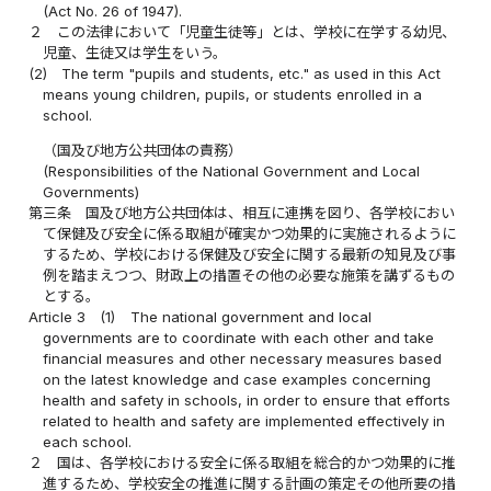
(Act No. 26 of 1947).
２
この法律において「児童生徒等」とは、学校に在学する幼児、
児童、生徒又は学生をいう。
(2)
The term "pupils and students, etc." as used in this Act
means young children, pupils, or students enrolled in a
school.
（国及び地方公共団体の責務）
(Responsibilities of the National Government and Local
Governments)
第三条
国及び地方公共団体は、相互に連携を図り、各学校におい
て保健及び安全に係る取組が確実かつ効果的に実施されるように
するため、学校における保健及び安全に関する最新の知見及び事
例を踏まえつつ、財政上の措置その他の必要な施策を講ずるもの
とする。
Article 3
(1)
The national government and local
governments are to coordinate with each other and take
financial measures and other necessary measures based
on the latest knowledge and case examples concerning
health and safety in schools, in order to ensure that efforts
related to health and safety are implemented effectively in
each school.
２
国は、各学校における安全に係る取組を総合的かつ効果的に推
進するため、学校安全の推進に関する計画の策定その他所要の措