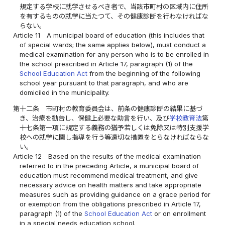
規定する学校に就学させるべき者で、当該市町村の区域内に住所
を有するものの就学に当たつて、その健康診断を行わなければな
らない。
Article 11
A municipal board of education (this includes that
of special wards; the same applies below), must conduct a
medical examination for any person who is to be enrolled in
the school prescribed in Article 17, paragraph (1) of the
School Education Act
from the beginning of the following
school year pursuant to that paragraph, and who are
domiciled in the municipality.
第十二条
市町村の教育委員会は、前条の健康診断の結果に基づ
き、治療を勧告し、保健上必要な助言を行い、及び
学校教育法
第
十七条第一項に規定する義務の猶予若しくは免除又は特別支援学
校への就学に関し指導を行う等適切な措置をとらなければならな
い。
Article 12
Based on the results of the medical examination
referred to in the preceding Article, a municipal board of
education must recommend medical treatment, and give
necessary advice on health matters and take appropriate
measures such as providing guidance on a grace period for
or exemption from the obligations prescribed in Article 17,
paragraph (1) of the
School Education Act
or on enrollment
in a special needs education school.