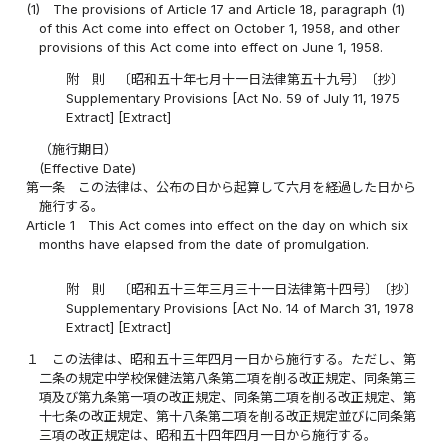
(1)
The provisions of Article 17 and Article 18, paragraph (1)
of this Act come into effect on October 1, 1958, and other
provisions of this Act come into effect on June 1, 1958.
附 則 〔昭和五十年七月十一日法律第五十九号〕〔抄〕
Supplementary Provisions [Act No. 59 of July 11, 1975
Extract] [Extract]
（施行期日）
(Effective Date)
第一条
この法律は、公布の日から起算して六月を経過した日から
施行する。
Article 1
This Act comes into effect on the day on which six
months have elapsed from the date of promulgation.
附 則 〔昭和五十三年三月三十一日法律第十四号〕〔抄〕
Supplementary Provisions [Act No. 14 of March 31, 1978
Extract] [Extract]
１
この法律は、昭和五十三年四月一日から施行する。ただし、第
二条の規定中学校保健法第八条第二項を削る改正規定、同条第三
項及び第九条第一項の改正規定、同条第二項を削る改正規定、第
十七条の改正規定、第十八条第二項を削る改正規定並びに同条第
三項の改正規定は、昭和五十四年四月一日から施行する。