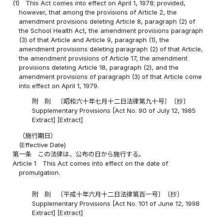
(1)
This Act comes into effect on April 1, 1978; provided,
however, that among the provisions of Article 2, the
amendment provisions deleting Article 8, paragraph (2) of
the School Health Act, the amendment provisions paragraph
(3) of that Article and Article 9, paragraph (1), the
amendment provisions deleting paragraph (2) of that Article,
the amendment provisions of Article 17, the amendment
provisions deleting Article 18, paragraph (2), and the
amendment provisions of paragraph (3) of that Article come
into effect on April 1, 1979.
附 則 〔昭和六十年七月十二日法律第九十号〕〔抄〕
Supplementary Provisions [Act No. 90 of July 12, 1985
Extract] [Extract]
（施行期日）
(Effective Date)
第一条
この法律は、公布の日から施行する。
Article 1
This Act comes into effect on the date of
promulgation.
附 則 〔平成十年六月十二日法律第百一号〕〔抄〕
Supplementary Provisions [Act No. 101 of June 12, 1998
Extract] [Extract]