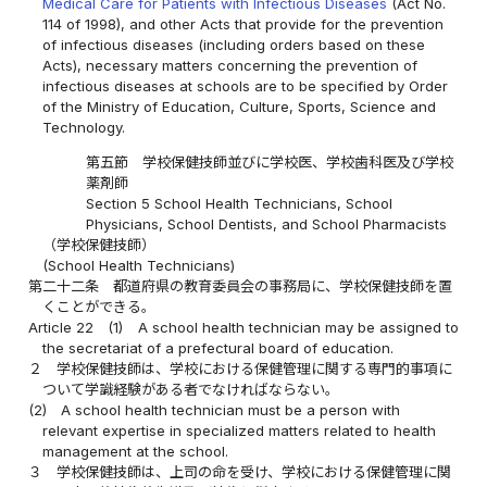
Medical Care for Patients with Infectious Diseases
(Act No.
114 of 1998), and other Acts that provide for the prevention
of infectious diseases (including orders based on these
Acts), necessary matters concerning the prevention of
infectious diseases at schools are to be specified by Order
of the Ministry of Education, Culture, Sports, Science and
Technology.
第五節 学校保健技師並びに学校医、学校歯科医及び学校
薬剤師
Section 5 School Health Technicians, School
Physicians, School Dentists, and School Pharmacists
（学校保健技師）
(School Health Technicians)
第二十二条
都道府県の教育委員会の事務局に、学校保健技師を置
くことができる。
Article 22
(1)
A school health technician may be assigned to
the secretariat of a prefectural board of education.
２
学校保健技師は、学校における保健管理に関する専門的事項に
ついて学識経験がある者でなければならない。
(2)
A school health technician must be a person with
relevant expertise in specialized matters related to health
management at the school.
３
学校保健技師は、上司の命を受け、学校における保健管理に関