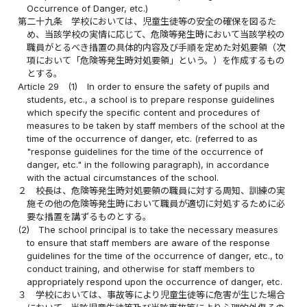
Occurrence of Danger, etc.)
第二十九条
学校においては、児童生徒等の安全の確保を図るた
め、当該学校の実情に応じて、危険等発生時において当該学校の
職員がとるべき措置の具体的内容及び手順を定めた対処要領（次
項において「危険等発生時対処要領」という。）を作成するもの
とする。
Article 29
(1)
In order to ensure the safety of pupils and
students, etc., a school is to prepare response guidelines
which specify the specific content and procedures of
measures to be taken by staff members of the school at the
time of the occurrence of danger, etc. (referred to as
"response guidelines for the time of the occurrence of
danger, etc." in the following paragraph), in accordance
with the actual circumstances of the school.
２
校長は、危険等発生時対処要領の職員に対する周知、訓練の実
施その他の危険等発生時において職員が適切に対処するために必
要な措置を講ずるものとする。
(2)
The school principal is to take the necessary measures
to ensure that staff members are aware of the response
guidelines for the time of the occurrence of danger, etc., to
conduct training, and otherwise for staff members to
appropriately respond upon the occurrence of danger, etc.
３
学校においては、事故等により児童生徒等に危害が生じた場合