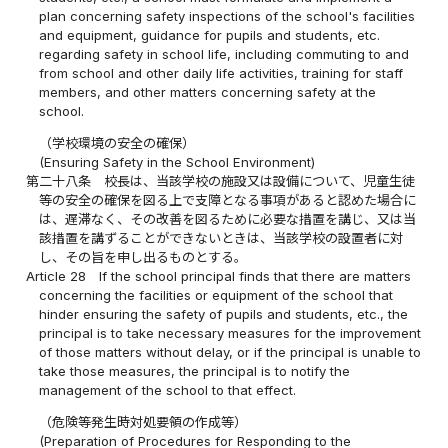
plan concerning safety inspections of the school's facilities
and equipment, guidance for pupils and students, etc.
regarding safety in school life, including commuting to and
from school and other daily life activities, training for staff
members, and other matters concerning safety at the
school.
（学校環境の安全の確保）
(Ensuring Safety in the School Environment)
第二十八条
校長は、当該学校の施設又は設備について、児童生徒
等の安全の確保を図る上で支障となる事項があると認めた場合に
は、遅滞なく、その改善を図るために必要な措置を講じ、又は当
該措置を講ずることができないときは、当該学校の設置者に対
し、その旨を申し出るものとする。
Article 28
If the school principal finds that there are matters
concerning the facilities or equipment of the school that
hinder ensuring the safety of pupils and students, etc., the
principal is to take necessary measures for the improvement
of those matters without delay, or if the principal is unable to
take those measures, the principal is to notify the
management of the school to that effect.
（危険等発生時対処要領の作成等）
(Preparation of Procedures for Responding to the