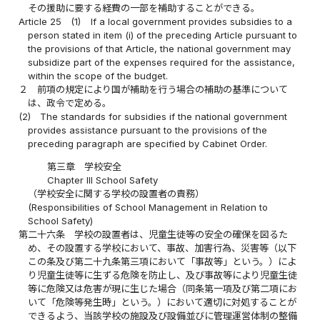
その援助に要する経費の一部を補助することができる。
Article 25
(1)
If a local government provides subsidies to a
person stated in item (i) of the preceding Article pursuant to
the provisions of that Article, the national government may
subsidize part of the expenses required for the assistance,
within the scope of the budget.
２
前項の規定により国が補助を行う場合の補助の基準について
は、政令で定める。
(2)
The standards for subsidies if the national government
provides assistance pursuant to the provisions of the
preceding paragraph are specified by Cabinet Order.
第三章 学校安全
Chapter III School Safety
（学校安全に関する学校の設置者の責務）
(Responsibilities of School Management in Relation to
School Safety)
第二十六条
学校の設置者は、児童生徒等の安全の確保を図るた
め、その設置する学校において、事故、加害行為、災害等（以下
この条及び第二十九条第三項において「事故等」という。）によ
り児童生徒等に生ずる危険を防止し、及び事故等により児童生徒
等に危険又は危害が現に生じた場合（同条第一項及び第二項にお
いて「危険等発生時」という。）において適切に対処することが
できるよう、当該学校の施設及び設備並びに管理運営体制の整備