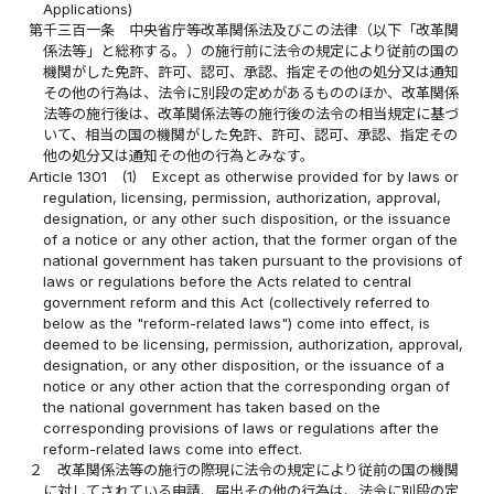
Applications)
第千三百一条
中央省庁等改革関係法及びこの法律（以下「改革関
係法等」と総称する。）の施行前に法令の規定により従前の国の
機関がした免許、許可、認可、承認、指定その他の処分又は通知
その他の行為は、法令に別段の定めがあるもののほか、改革関係
法等の施行後は、改革関係法等の施行後の法令の相当規定に基づ
いて、相当の国の機関がした免許、許可、認可、承認、指定その
他の処分又は通知その他の行為とみなす。
Article 1301
(1)
Except as otherwise provided for by laws or
regulation, licensing, permission, authorization, approval,
designation, or any other such disposition, or the issuance
of a notice or any other action, that the former organ of the
national government has taken pursuant to the provisions of
laws or regulations before the Acts related to central
government reform and this Act (collectively referred to
below as the "reform-related laws") come into effect, is
deemed to be licensing, permission, authorization, approval,
designation, or any other disposition, or the issuance of a
notice or any other action that the corresponding organ of
the national government has taken based on the
corresponding provisions of laws or regulations after the
reform-related laws come into effect.
２
改革関係法等の施行の際現に法令の規定により従前の国の機関
に対してされている申請、届出その他の行為は、法令に別段の定