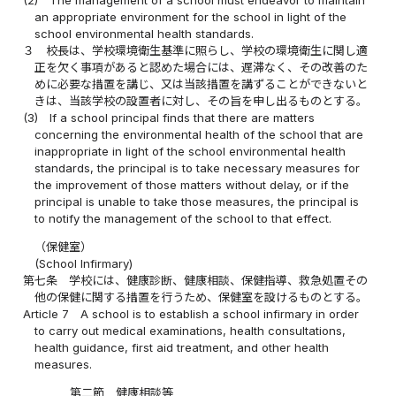
an appropriate environment for the school in light of the
school environmental health standards.
３
校長は、学校環境衛生基準に照らし、学校の環境衛生に関し適
正を欠く事項があると認めた場合には、遅滞なく、その改善のた
めに必要な措置を講じ、又は当該措置を講ずることができないと
きは、当該学校の設置者に対し、その旨を申し出るものとする。
(3)
If a school principal finds that there are matters
concerning the environmental health of the school that are
inappropriate in light of the school environmental health
standards, the principal is to take necessary measures for
the improvement of those matters without delay, or if the
principal is unable to take those measures, the principal is
to notify the management of the school to that effect.
（保健室）
(School Infirmary)
第七条
学校には、健康診断、健康相談、保健指導、救急処置その
他の保健に関する措置を行うため、保健室を設けるものとする。
Article 7
A school is to establish a school infirmary in order
to carry out medical examinations, health consultations,
health guidance, first aid treatment, and other health
measures.
第二節 健康相談等