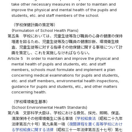
take other necessary measures in order to maintain and
improve the physical and mental health of the pupils and
students, etc. and staff members of the school.
（学校保健計画の策定等）
(Formulation of School Health Plans)
第五条
学校においては、児童生徒等及び職員の心身の健康の保持
増進を図るため、児童生徒等及び職員の健康診断、環境衛生検
査、児童生徒等に対する指導その他保健に関する事項について計
画を策定し、これを実施しなければならない。
Article 5
In order to maintain and improve the physical and
mental health of pupils and students, etc. and staff
members, schools must formulate and implement a plan
concerning medical examinations for pupils and students,
etc. and staff members, environmental health inspections,
guidance for pupils and students, etc., and other matters
concerning health.
（学校環境衛生基準）
(School Environmental Health Standards)
第六条
文部科学大臣は、学校における換気、採光、照明、保温、
清潔保持その他環境衛生に係る事項（
学校給食法
（昭和二十九年
法律第百六十号）第九条第一項（
夜間課程を置く高等学校におけ
る学校給食に関する法律
（昭和三十一年法律第百五十七号）第七