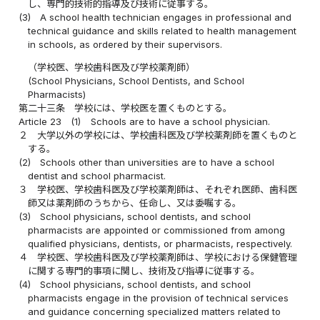
し、専門的技術的指導及び技術に従事する。
(3)
A school health technician engages in professional and
technical guidance and skills related to health management
in schools, as ordered by their supervisors.
（学校医、学校歯科医及び学校薬剤師）
(School Physicians, School Dentists, and School
Pharmacists)
第二十三条
学校には、学校医を置くものとする。
Article 23
(1)
Schools are to have a school physician.
２
大学以外の学校には、学校歯科医及び学校薬剤師を置くものと
する。
(2)
Schools other than universities are to have a school
dentist and school pharmacist.
３
学校医、学校歯科医及び学校薬剤師は、それぞれ医師、歯科医
師又は薬剤師のうちから、任命し、又は委嘱する。
(3)
School physicians, school dentists, and school
pharmacists are appointed or commissioned from among
qualified physicians, dentists, or pharmacists, respectively.
４
学校医、学校歯科医及び学校薬剤師は、学校における保健管理
に関する専門的事項に関し、技術及び指導に従事する。
(4)
School physicians, school dentists, and school
pharmacists engage in the provision of technical services
and guidance concerning specialized matters related to