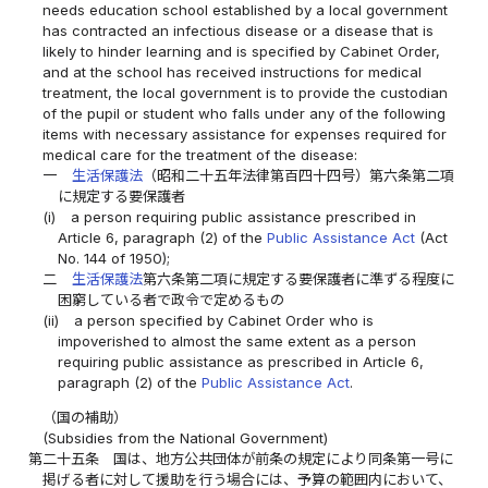
needs education school established by a local government
has contracted an infectious disease or a disease that is
likely to hinder learning and is specified by Cabinet Order,
and at the school has received instructions for medical
treatment, the local government is to provide the custodian
of the pupil or student who falls under any of the following
items with necessary assistance for expenses required for
medical care for the treatment of the disease:
一
生活保護法
（昭和二十五年法律第百四十四号）第六条第二項
に規定する要保護者
(i)
a person requiring public assistance prescribed in
Article 6, paragraph (2) of the
Public Assistance Act
(Act
No. 144 of 1950);
二
生活保護法
第六条第二項に規定する要保護者に準ずる程度に
困窮している者で政令で定めるもの
(ii)
a person specified by Cabinet Order who is
impoverished to almost the same extent as a person
requiring public assistance as prescribed in Article 6,
paragraph (2) of the
Public Assistance Act
.
（国の補助）
(Subsidies from the National Government)
第二十五条
国は、地方公共団体が前条の規定により同条第一号に
掲げる者に対して援助を行う場合には、予算の範囲内において、