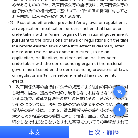
めがあるもののほか、改革関係法等の施行後は、改革関係法等の
施行後の法令の相当規定に基づいて、相当の国の機関に対してさ
れた申請、届出その他の行為とみなす。
(2)
Except as otherwise provided for by laws or regulations,
an application, notification, or other action that has been
undertaken with a former organ of the national government
pursuant to the provisions of laws or regulations on the time
the reform-related laws come into effect is deemed, after
the reform-related laws come into effect, to be an
application, notification, or other action that has been
undertaken with the corresponding organ of the national
government based on the corresponding provisions of laws
or regulations after the reform-related laws come into
effect.
３
改革関係法等の施行前に法令の規定により従前の国の機関に対
translate
し報告、届出、提出その他の手続をしなければならないとされて
いる事項で、改革関係法等の施行の日前にその手続がされていな
いものについては、法令に別段の定めがあるもののほか、改革関
download
係法等の施行後は、これを、改革関係法等の施行後の法令の相当
規定により相当の国の機関に対して報告、届出、提出その他の手
続をしなければならないとされた事項についてその手続がされて
いないものとみなして、改革関係法等の施行後の法令の規定を適
本文
目次・履歴
用する。