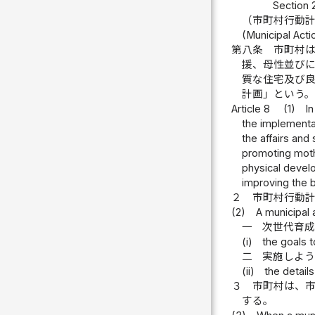
Section 
（市町村行動
(Municipal Acti
第八条
市町村
援、母性並び
質な住宅及び
計画」という
Article 8
(1)
In
the implementat
the affairs and
promoting mothe
physical develo
improving the 
２
市町村行動
(2)
A municipal 
一
次世代育
(i)
the goals 
二
実施しよ
(ii)
the detail
３
市町村は、
する。