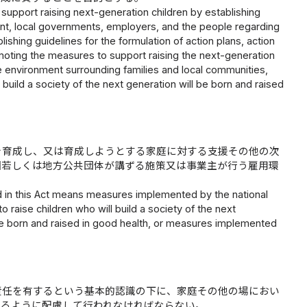
support raising next-generation children by establishing
ment, local governments, employers, and the people regarding
ishing guidelines for the formulation of action plans, action
oting the measures to support raising the next-generation
the environment surrounding families and local communities,
 build a society of the next generation will be born and raised
を育成し、又は育成しようとする家庭に対する支援その他の次
国若しくは地方公共団体が講ずる施策又は事業主が行う雇用環
d in this Act means measures implemented by the national
 raise children who will build a society of the next
be born and raised in good health, or measures implemented
責任を有するという基本的認識の下に、家庭その他の場におい
れるように配慮して行われなければならない。