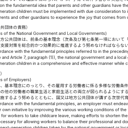
n the fundamental idea that parents and other guardians have the 
neration children must be implemented with due consideration to i
rents and other guardians to experience the joy that comes from ch
公共団体の責務）
ies of the National Government and Local Governments)
地方公共団体は、前条の基本理念（次条及び第七条第一項において
成支援対策を総合的かつ効果的に推進するよう努めなければならな
rdance with the fundamental principles referred to in the preceding
le and Article 7, paragraph (1)), the national government and a 
neration children in a comprehensive and effective manner while c
務）
es of Employers)
は、基本理念にのっとり、その雇用する労働者に係る多様な労働条
その他の労働者の職業生活と家庭生活との両立が図られるようにす
実施するよう努めるとともに、国又は地方公共団体が講ずる次世代
ordance with the fundamental principles, an employer must endeav
ir own initiative by improving the various working conditions of t
r for workers to take childcare leave, making efforts to shorten 
cessary for allowing workers to balance their professional and d
 next-generation children taken by the national government or lo