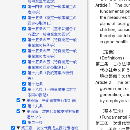
般事業主の認定）
Article 1
The pur
第十四条（認定一般事業主の
fundamental pri
表示等）
the measures to
第十五条（認定一般事業主の
plans of local
認定の取消し）
第十五条の二（基準に適合す
children, consi
る認定一般事業主の認定）
thereby contrib
第十五条の三（特例認定一般
in good health.
事業主の特例等）
第十五条の四（特例認定一般
（定義）
事業主の表示等）
(Definitions)
第十五条の五（特例認定一般
第二条
この法
事業主の認定の取消し）
代の社会を担
第十六条（委託募集の特例
境の整備その
等）
Article 2
The ter
第十七条
government or a
第十八条（一般事業主に対す
generation, an
る国の援助）
第四節 特定事業主行動計画
by employers t
▶
第十九条
（基本理念）
第五節 次世代育成支援対策推
▶
(Fundamental P
進センター
第二十条
第三条
次世代
第三章 次世代育成支援対策地域
▶
て、子育ての