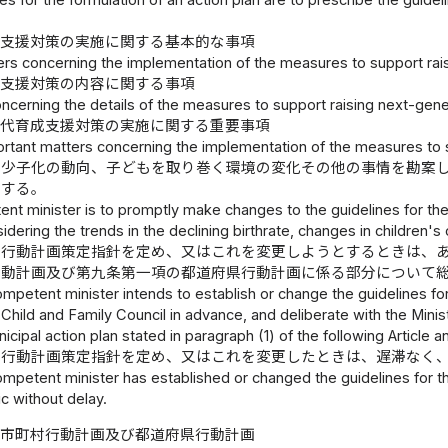
es for the formulation of an action plan are to prescribe the guideli
成支援対策の実施に関する基本的な事項
ers concerning the implementation of the measures to support rais
成支援対策の内容に関する事項
ncerning the details of the measures to support raising next-gene
世代育成支援対策の実施に関する重要事項
ortant matters concerning the implementation of the measures to s
、少子化の動向、子どもを取り巻く環境の変化その他の事情を勘案
とする。
t minister is to promptly make changes to the guidelines for the f
dering the trends in the declining birthrate, changes in children's
、行動計画策定指針を定め、又はこれを変更しようとするときは、
行動計画及び第九条第一項の都道府県行動計画に係る部分について
petent minister intends to establish or change the guidelines for 
 Child and Family Council in advance, and deliberate with the Minis
icipal action plan stated in paragraph (1) of the following Article an
、行動計画策定指針を定め、又はこれを変更したときは、遅滞なく
petent minister has established or changed the guidelines for th
ic without delay.
市町村行動計画及び都道府県行動計画