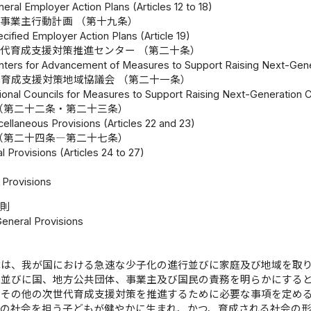
eral Employer Action Plans (Articles 12 to 18)
事業主行動計画 （第十九条）
cified Employer Action Plans (Article 19)
代育成支援対策推進センター （第二十条）
nters for Advancement of Measures to Support Raising Next-Genera
育成支援対策地域協議会 （第二十一条）
ional Councils for Measures to Support Raising Next-Generation Chi
（第二十二条・第二十三条）
ellaneous Provisions (Articles 22 and 23)
（第二十四条―第二十七条）
 Provisions (Articles 24 to 27)
Provisions
総則
General Provisions
律は、我が国における急速な少子化の進行並びに家庭及び地域を取
、並びに国、地方公共団体、事業主及び国民の責務を明らかにする
定その他の次世代育成支援対策を推進するために必要な事項を定め
代の社会を担う子どもが健やかに生まれ、かつ、育成される社会の