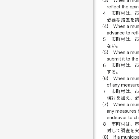
(3)
When a munic
reflect the opin
４
市町村は、
必要な措置を
(4)
When a munic
advance to refl
５
市町村は、
ない。
(5)
When a munic
submit it to th
６
市町村は、
する。
(6)
When a munic
of any measure
７
市町村は、
検討を加え、
(7)
When a munic
any measures ba
endeavor to ch
８
市町村は、
対して調査を
(8)
If a municip