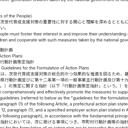
）
es of the People)
、次世代育成支援対策の重要性に対する関心と理解を深めるととも
ない。
ple must foster their interest in and improve their understanding
ldren and cooperate with such measures taken by the national gov
行動計画
Action Plans
行動計画策定指針
 Guidelines for the Formulation of Action Plans
臣は、次世代育成支援対策の総合的かつ効果的な推進を図るため、
府県行動計画並びに第十二条第一項の一般事業主行動計画及び第十
う。）の策定に関する指針（以下「行動計画策定指針」という。）
o comprehensively and effectively promote the measures to suppor
guidelines (referred to below as the "guidelines for the formulation
aragraph (1) of the following Article, a prefectural action plan stat
e 12, paragraph (1), and a specified employer action plan stated in A
the following paragraph), in accordance with the fundamental princip
定指針においては、次に掲げる事項につき、市町村行動計画等の指