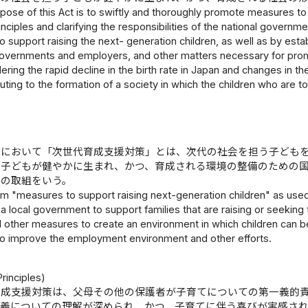
pose of this Act is to swiftly and thoroughly promote measures to 
nciples and clarifying the responsibilities of the national govern
 support raising the next- generation children, as well as by establ
 governments and employers, and other matters necessary for prom
dering the rapid decline in the birth rate in Japan and changes in 
uting to the formation of a society in which the children who are to
律において「次世代育成支援対策」とは、次代の社会を担う子ども
う子どもが健やかに生まれ、かつ、育成される環境の整備のための
他の取組をいう。
m "measures to support raising next-generation children" as use
 local government to support families that are raising or seeking to
d other measures to create an environment in which children can 
o improve the employment environment and other efforts.
rinciples)
育成支援対策は、父母その他の保護者が子育てについての第一義的
意義についての理解が深められ、かつ、子育てに伴う喜びが実感さ