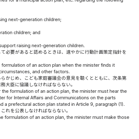
nes for a municipal action plan, etc. regarding the following
ing next-generation children;
ration children; and
upport raising next-generation children.
して必要があると認めるときは、速やかに行動計画策定指針を
ormulation of an action plan when the minister finds it
 circumstances, and other factors.
あらかじめ、こども家庭審議会の意見を聴くとともに、次条第
総務大臣に協議しなければならない。
the formulation of an action plan, the minister must hear the
ter for Internal Affairs and Communications on the parts
d a prefectural action plan stated in Article 9, paragraph (1).
、これを公表しなければならない。
e formulation of an action plan, the minister must make those