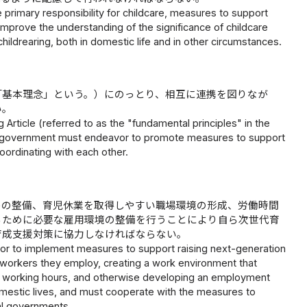
primary responsibility for childcare, measures to support
mprove the understanding of the significance of childcare
ildrearing, both in domestic life and in other circumstances.
「基本理念」という。）にのっとり、相互に連携を図りなが
い。
 Article (referred to as the "fundamental principles" in the
local government must endeavor to promote measures to support
oordinating with each other.
件の整備、育児休業を取得しやすい職場環境の形成、労働時間
るために必要な雇用環境の整備を行うことにより自ら次世代育
育成支援対策に協力しなければならない。
or to implement measures to support raising next-generation
he workers they employ, creating a work environment that
the working hours, and otherwise developing an employment
omestic lives, and must cooperate with the measures to
cal governments.