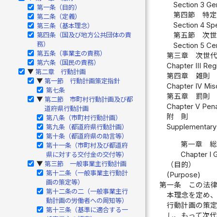
Section 3 Gen
第一条（目的）
第四節 特定
第二条（定義）
Section 4 Spe
第三条（基本理念）
第四条（国及び地方公共団体の責
第五節 次世
務）
Section 5 Ce
第五条（事業主の責務）
第三章 次世代
第六条（国民の責務）
Chapter III Reg
第二章 行動計画
▶
第四章 雑則 
第一節 行動計画策定指針
▶
Chapter IV Misc
第七条
第五章 罰則 
第二節 市町村行動計画及び都
▶
Chapter V Penal
道府県行動計画
附 則
第八条（市町村行動計画）
Supplementary 
第九条（都道府県行動計画）
第十条（都道府県の助言等）
第一章 
第十一条（市町村及び都道府
Chapter I 
県に対する交付金の交付等）
第三節 一般事業主行動計画
（目的）
▶
第十二条（一般事業主行動計
(Purpose)
画の策定等）
第一条
この法
第十二条の二（一般事業主行
本理念を定め
動計画の労働者への周知等）
行動計画の策
第十三条（基準に適合する一
し、もって次