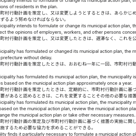
ipality intends to formulate or change its municipal action plan, 
ions of residents in the plan.
市町村行動計画を策定し、又は変更しようとするときは、あらかじ
講ずるよう努めなければならない。
ipality intends to formulate or change its municipal action plan,
ect the opinions of employers, workers, and other persons concer
市町村行動計画を策定し、又は変更したときは、遅滞なく、これを
ipality has formulated or changed its municipal action plan, the 
e prefecture without delay.
市町村行動計画を策定したときは、おおむね一年に一回、市町村行
ipality has formulated its municipal action plan, the municipality 
s based on the municipal action plan approximately once a year.
市町村行動計画を策定したときは、定期的に、市町村行動計画に基
必要があると認めるときは、これを変更することその他の必要な措
ipality has formulated its municipal action plan, the municipality 
sed on the municipal action plan, review the municipal action plan
ange the municipal action plan or take other necessary measures.
市町村行動計画の策定及び市町村行動計画に基づく措置の実施に関
実施するため必要な協力を求めることができる。
ality finds it particularly necessary to formulate a municipal acti