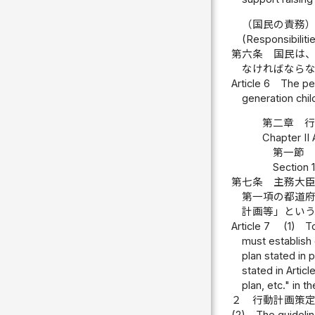
（国民の責務
(Responsibiliti
第六条
国民は
なければなら
Article 6
The peo
generation chi
第二章 
Chapter II 
第一節 
Section 1
第七条
主務大
第一項の都道
計画等」とい
Article 7
(1)
T
must establish 
plan stated in p
stated in Articl
plan, etc." in 
２
行動計画策