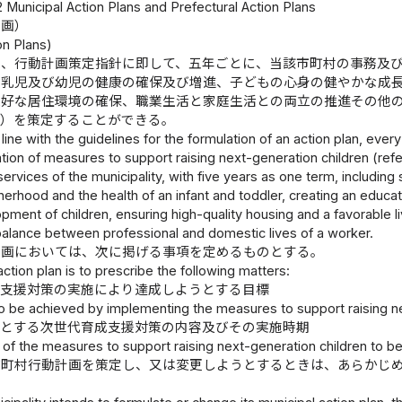
2 Municipal Action Plans and Prefectural Action Plans
計画）
on Plans)
は、行動計画策定指針に即して、五年ごとに、当該市町村の事務及
に乳児及び幼児の健康の確保及び増進、子どもの心身の健やかな成
良好な居住環境の確保、職業生活と家庭生活との両立の推進その他
。）を策定することができる。
 line with the guidelines for the formulation of an action plan, eve
ion of measures to support raising next-generation children (refer
 services of the municipality, with five years as one term, including
rhood and the health of an infant and toddler, creating an educat
pment of children, ensuring high-quality housing and a favorable liv
balance between professional and domestic lives of a worker.
計画においては、次に掲げる事項を定めるものとする。
action plan is to prescribe the following matters:
成支援対策の実施により達成しようとする目標
to be achieved by implementing the measures to support raising ne
うとする次世代育成支援対策の内容及びその実施時期
s of the measures to support raising next-generation children to 
市町村行動計画を策定し、又は変更しようとするときは、あらかじ