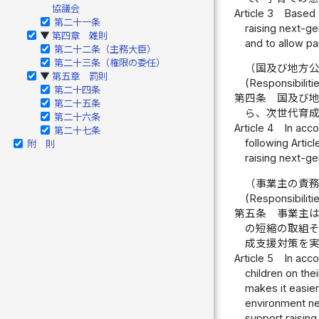
協議会
Article 3
Based o
第二十一条
raising next-ge
第四章 雑則
▶
and to allow pa
第二十二条（主務大臣）
第二十三条（権限の委任）
（国及び地方
第五章 罰則
▶
(Responsibilit
第二十四条
第四条
国及び
第二十五条
ら、次世代育
第二十六条
Article 4
In acco
第二十七条
following Artic
附 則
raising next-ge
（事業主の責
(Responsibiliti
第五条
事業主
の短縮の取組
成支援対策を
Article 5
In acc
children on the
makes it easie
environment ne
support raising