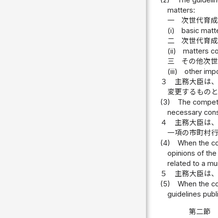
(2)
The guidelin
matters:
一
次世代育
(i)
basic matt
二
次世代育
(ii)
matters co
三
その他次
(iii)
other imp
３
主務大臣は
変更するもの
(3)
The competen
necessary consi
４
主務大臣は
一項の市町村
(4)
When the com
opinions of the
related to a mun
５
主務大臣は
(5)
When the com
guidelines publ
第二節 