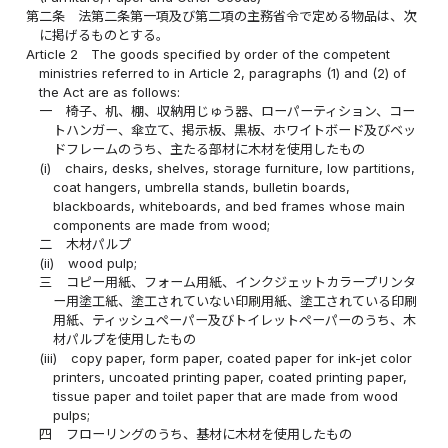
第二条
法第二条第一項及び第二項の主務省令で定める物品は、次
に掲げるものとする。
Article 2
The goods specified by order of the competent
ministries referred to in Article 2, paragraphs (1) and (2) of
the Act are as follows:
一
椅子、机、棚、収納用じゅう器、ローパーティション、コー
トハンガー、傘立て、掲示板、黒板、ホワイトボード及びベッ
ドフレームのうち、主たる部材に木材を使用したもの
(i)
chairs, desks, shelves, storage furniture, low partitions,
coat hangers, umbrella stands, bulletin boards,
blackboards, whiteboards, and bed frames whose main
components are made from wood;
二
木材パルプ
(ii)
wood pulp;
三
コピー用紙、フォーム用紙、インクジェットカラープリンタ
ー用塗工紙、塗工されていない印刷用紙、塗工されている印刷
用紙、ティッシュペーパー及びトイレットペーパーのうち、木
材パルプを使用したもの
(iii)
copy paper, form paper, coated paper for ink-jet color
printers, uncoated printing paper, coated printing paper,
tissue paper and toilet paper that are made from wood
pulps;
四
フローリングのうち、基材に木材を使用したもの