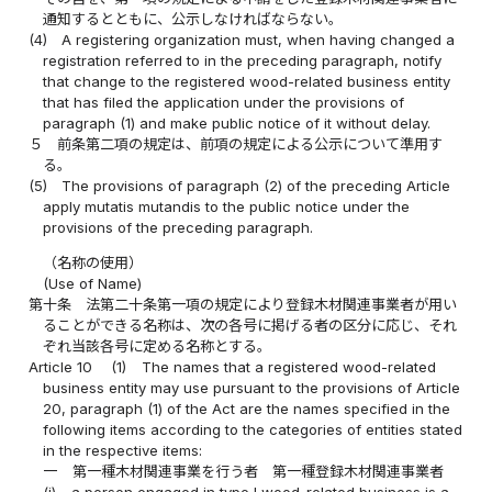
通知するとともに、公示しなければならない。
(4)
A registering organization must, when having changed a
registration referred to in the preceding paragraph, notify
that change to the registered wood-related business entity
that has filed the application under the provisions of
paragraph (1) and make public notice of it without delay.
５
前条第二項の規定は、前項の規定による公示について準用す
る。
(5)
The provisions of paragraph (2) of the preceding Article
apply mutatis mutandis to the public notice under the
provisions of the preceding paragraph.
（名称の使用）
(Use of Name)
第十条
法第二十条第一項の規定により登録木材関連事業者が用い
ることができる名称は、次の各号に掲げる者の区分に応じ、それ
ぞれ当該各号に定める名称とする。
Article 10
(1)
The names that a registered wood-related
business entity may use pursuant to the provisions of Article
20, paragraph (1) of the Act are the names specified in the
following items according to the categories of entities stated
in the respective items:
一
第一種木材関連事業を行う者 第一種登録木材関連事業者