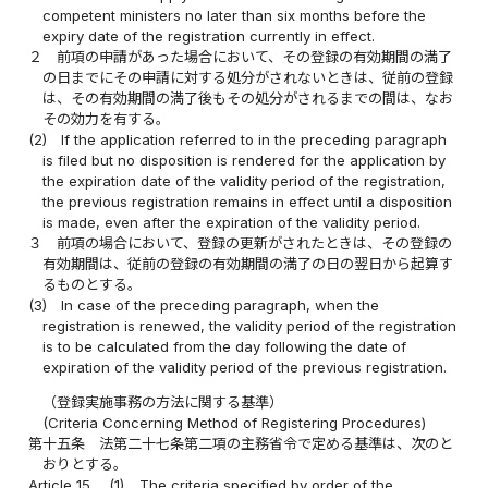
competent ministers no later than six months before the
expiry date of the registration currently in effect.
２
前項の申請があった場合において、その登録の有効期間の満了
の日までにその申請に対する処分がされないときは、従前の登録
は、その有効期間の満了後もその処分がされるまでの間は、なお
その効力を有する。
(2)
If the application referred to in the preceding paragraph
is filed but no disposition is rendered for the application by
the expiration date of the validity period of the registration,
the previous registration remains in effect until a disposition
is made, even after the expiration of the validity period.
３
前項の場合において、登録の更新がされたときは、その登録の
有効期間は、従前の登録の有効期間の満了の日の翌日から起算す
るものとする。
(3)
In case of the preceding paragraph, when the
registration is renewed, the validity period of the registration
is to be calculated from the day following the date of
expiration of the validity period of the previous registration.
（登録実施事務の方法に関する基準）
(Criteria Concerning Method of Registering Procedures)
第十五条
法第二十七条第二項の主務省令で定める基準は、次のと
おりとする。
Article 15
(1)
The criteria specified by order of the