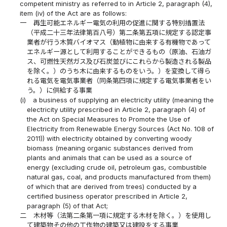
competent ministry as referred to in Article 2, paragraph (4),
item (iv) of the Act are as follows:
一
再生可能エネルギー電気の利用の促進に関する特別措置法
（平成二十三年法律第百八号）第二条第五項に規定する認定事
業者が行う木質バイオマス（動植物に由来する有機物であって
エネルギー源として利用することができるもの（原油、石油ガ
ス、可燃性天然ガス及び石炭並びにこれらから製造される製品
を除く。）のうち木に由来するものをいう。）を変換して得ら
れる電気を電気事業者（同条第四項に規定する電気事業者をい
う。）に供給する事業
(i)
a business of supplying an electricity utility (meaning the
electricity utility prescribed in Article 2, paragraph (4) of
the Act on Special Measures to Promote the Use of
Electricity from Renewable Energy Sources (Act No. 108 of
2011)) with electricity obtained by converting woody
biomass (meaning organic substances derived from
plants and animals that can be used as a source of
energy (excluding crude oil, petroleum gas, combustible
natural gas, coal, and products manufactured from them)
of which that are derived from trees) conducted by a
certified business operator prescribed in Article 2,
paragraph (5) of that Act;
二
木材等（法第二条第一項に規定する木材を除く。）を使用し
て建築物その他の工作物の建築又は建設をする事業