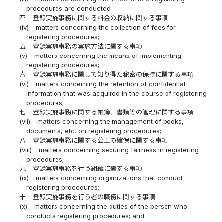
procedures are conducted;
四
登録実施事務に関する料金の収納に関する事項
(iv)
matters concerning the collection of fees for
registering procedures;
五
登録実施事務の実施方法に関する事項
(v)
matters concerning the means of implementing
registering procedures;
六
登録実施事務に関して知り得た秘密の保持に関する事項
(vi)
matters concerning the retention of confidential
information that was acquired in the course of registering
procedures;
七
登録実施事務に関する帳簿、書類等の管理に関する事項
(vii)
matters concerning the management of books,
documents, etc. on registering procedures;
八
登録実施事務に関する公正の確保に関する事項
(viii)
matters concerning securing fairness in registering
procedures;
九
登録実施事務を行う組織に関する事項
(ix)
matters concerning organizations that conduct
registering procedures;
十
登録実施事務を行う者の職務に関する事項
(x)
matters concerning the duties of the person who
conducts registering procedures; and