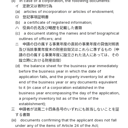
(ii)
in case of a corporation, the following documents:
イ
定款又は寄附行為
(a)
articles of incorporation or articles of endowment;
ロ
登記事項証明書
(b)
a certificate of registered information;
ハ
役員の氏名及び略歴を記載した書類
(c)
a document stating the names and brief biographical
outlines of officers; and
ニ
申請の日の属する事業年度の直前の事業年度の貸借対照表
及び当該事業年度末の財産目録又はこれらに準ずるもの（申
請の日の属する事業年度に設立された法人にあっては、その
設立時における財産目録）
(d)
the balance sheet for the business year immediately
before the business year in which the date of
application falls, and the property inventory list at the
end of the business year or any documents equivalent
to it (in case of a corporation established in the
business year encompassing the day of the application,
a property inventory list as of the time of the
establishment);
三
申請者が法第二十四条各号のいずれにも該当しないことを証
する書類
(iii)
documents confirming that the applicant does not fall
under any of the items of Article 24 of the Act;