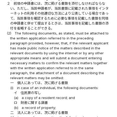
２
前項の申請書には、次に掲げる書類を添付しなければならな
い。ただし、当該申請者が、当該書類に記載された事項をインタ
ーネットの利用その他適切な方法により公表している場合であっ
て、当該事項を確認するために必要な事項を記載した書類を同項
の申請書と併せて提出するときは、当該事項を記載した書類の添
付を省略することができる。
(2)
The following documents, as stated, must be attached to
the written application referred to in the preceding
paragraph provided, however, that, if the relevant applicant
has made public notice of the matters described in the
relevant documents by using the internet or by any other
appropriate means and will submit a document entering
necessary matters to confirm the relevant matters together
with the written application referred to in the same
paragraph, the attachment of a document describing the
relevant matters may be omitted:
一
個人にあっては、次に掲げる書類
(i)
in case of an individual, the following documents:
イ
住民票の写し
(a)
a copy of a resident record; and
ロ
財産に関する調書
(b)
a record of property;
二
法人にあっては、次に掲げる書類