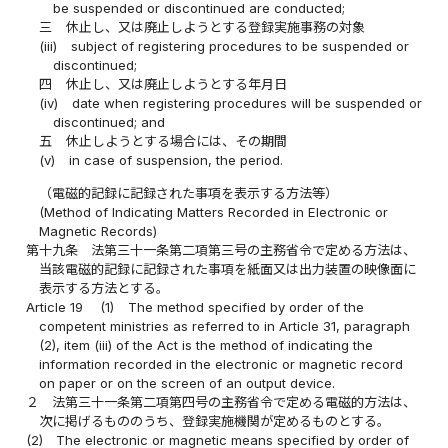
be suspended or discontinued are conducted;
三
休止し、又は廃止しようとする登録実施事務の対象
(iii)
subject of registering procedures to be suspended or
discontinued;
四
休止し、又は廃止しようとする年月日
(iv)
date when registering procedures will be suspended or
discontinued; and
五
休止しようとする場合には、その期間
(v)
in case of suspension, the period.
（電磁的記録に記録された事項を表示する方法等）
(Method of Indicating Matters Recorded in Electronic or
Magnetic Records)
第十九条
法第三十一条第二項第三号の主務省令で定める方法は、
当該電磁的記録に記録された事項を紙面又は出力装置の映像面に
表示する方法とする。
Article 19
(1)
The method specified by order of the
competent ministries as referred to in Article 31, paragraph
(2), item (iii) of the Act is the method of indicating the
information recorded in the electronic or magnetic record
on paper or on the screen of an output device.
２
法第三十一条第二項第四号の主務省令で定める電磁的方法は、
次に掲げるもののうち、登録実施機関が定めるものとする。
(2)
The electronic or magnetic means specified by order of