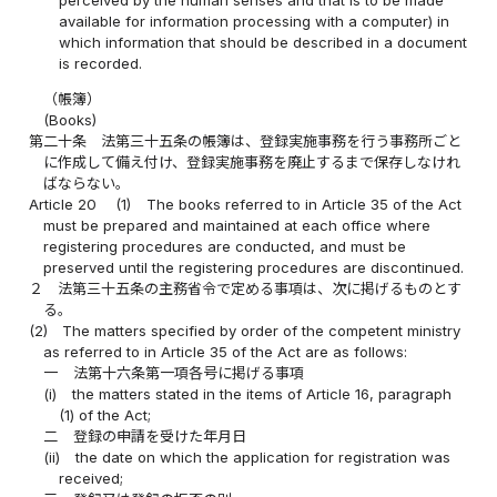
available for information processing with a computer) in
which information that should be described in a document
is recorded.
（帳簿）
(Books)
第二十条
法第三十五条の帳簿は、登録実施事務を行う事務所ごと
に作成して備え付け、登録実施事務を廃止するまで保存しなけれ
ばならない。
Article 20
(1)
The books referred to in Article 35 of the Act
must be prepared and maintained at each office where
registering procedures are conducted, and must be
preserved until the registering procedures are discontinued.
２
法第三十五条の主務省令で定める事項は、次に掲げるものとす
る。
(2)
The matters specified by order of the competent ministry
as referred to in Article 35 of the Act are as follows:
一
法第十六条第一項各号に掲げる事項
(i)
the matters stated in the items of Article 16, paragraph
(1) of the Act;
二
登録の申請を受けた年月日
(ii)
the date on which the application for registration was
received;