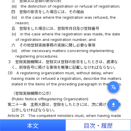
三
登録又は登録の拒否の別
(iii)
the distinction of registration or refusal of registration;
四
登録の拒否をした場合には、その理由
(iv)
in the case where the registration was refused, the
reason;
五
登録をした場合には、登録年月日及び登録番号
(v)
in the case where the registration was made, the date
of registration and registration number; and
六
その他登録実施事務の実施に関し必要な事項
(vi)
other necessary matters concerning implementing
registering procedures.
３
登録実施機関は、登録又は登録の拒否をしたときは、遅滞な
く、前項各号に掲げる事項を帳簿に記載しなければならない。
(3)
A registering organization must, without delay, when
having made or refused a registration, describe the matters
stated in the items of the preceding paragraph in the books.
translate
（登録実施機関の公示）
(Public Notice ofRegistering Organization)
download
第二十一条
主務大臣は、登録をしたときには、次に掲げる事項を
公示しなければならない。
Article 21
The competent ministers must, when having made
a registration, make public notice of the following matters:
本文
目次・履歴
一
法第二十五条第二項各号に掲げる事項