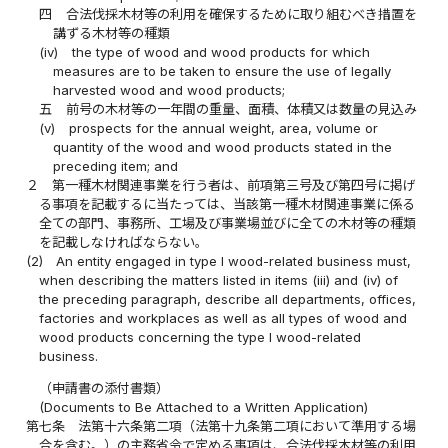
四
合法伐採木材等の利用を確保するために取り組むべき措置を
講ずる木材等の種類
(iv)
the type of wood and wood products for which
measures are to be taken to ensure the use of legally
harvested wood and wood products;
五
前号の木材等の一年間の重量、面積、体積又は数量の見込み
(v)
prospects for the annual weight, area, volume or
quantity of the wood and wood products stated in the
preceding item; and
２
第一種木材関連事業を行う者は、前項第三号及び第四号に掲げ
る事項を記載するに当たっては、当該第一種木材関連事業に係る
全ての部門、事務所、工場及び事業場並びに全ての木材等の種類
を記載しなければならない。
(2)
An entity engaged in type I wood-related business must,
when describing the matters listed in items (iii) and (iv) of
the preceding paragraph, describe all departments, offices,
factories and workplaces as well as all types of wood and
wood products concerning the type I wood-related
business.
（申請書の添付書類）
(Documents to Be Attached to a Written Application)
第七条
法第十六条第二項（法第十九条第二項において準用する場
合を含む。）の主務省令で定める事項は、合法伐採木材等の利用