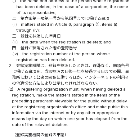
(i)
the name and address of the person whose registration
has been deleted; in the case of a corporation, the name
of its representative;
二
第六条第一項第一号から第四号までに掲げる事項
(ii)
matters stated in Article 6, paragraph (1), items (i)
through (iv);
三
登録を抹消した年月日
(iii)
the date when the registration is deleted; and
四
登録が抹消された者の登録番号
(iv)
the registration number of the person whose
registration has been deleted.
２
登録実施機関は、登録を抹消したときは、遅滞なく、前項各号
に掲げる事項を、当該抹消の日後一年を経過する日までの間、事
務所において公衆の閲覧に供するほか、インターネットの利用そ
の他適切な方法により公示しなければならない。
(2)
A registering organization must, when having deleted a
registration, make the matters stated in the items of the
preceding paragraph viewable for the public without delay
at the registering organization’s office and make public this
information via the internet or by any other appropriate
means by the day on which one year has elapsed from the
date of the relevant deletion.
（登録実施機関の登録の申請）