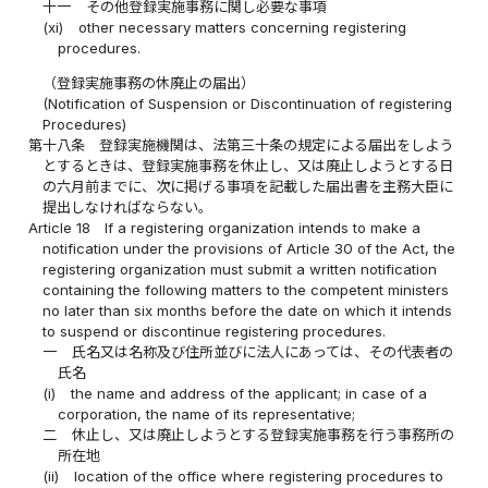
十一
その他登録実施事務に関し必要な事項
(xi)
other necessary matters concerning registering
procedures.
（登録実施事務の休廃止の届出）
(Notification of Suspension or Discontinuation of registering
Procedures)
第十八条
登録実施機関は、法第三十条の規定による届出をしよう
とするときは、登録実施事務を休止し、又は廃止しようとする日
の六月前までに、次に掲げる事項を記載した届出書を主務大臣に
提出しなければならない。
Article 18
If a registering organization intends to make a
notification under the provisions of Article 30 of the Act, the
registering organization must submit a written notification
containing the following matters to the competent ministers
no later than six months before the date on which it intends
to suspend or discontinue registering procedures.
一
氏名又は名称及び住所並びに法人にあっては、その代表者の
氏名
(i)
the name and address of the applicant; in case of a
corporation, the name of its representative;
二
休止し、又は廃止しようとする登録実施事務を行う事務所の
所在地
(ii)
location of the office where registering procedures to