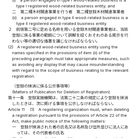
(i)
a person engaged in type I wood-related business is a
type I registered wood-related business entity; and
二
第二種木材関連事業を行う者 第二種登録木材関連事業者
(ii)
a person engaged in type II wood-related business is a
type II registered wood-related business entity.
２
前項第二号に定める名称を用いる登録木材関連事業者は、当該
登録に係る事業の範囲について誤解を招くおそれのある掲示を行
わない等の適切な措置を講じなければならない。
(2)
A registered wood-related business entity using the
names specified in the provisions of item (ii) of the
preceding paragraph must take appropriate measures, such
as avoiding any display that may cause misunderstanding
with regard to the scope of business relating to the relevant
registration.
（登録の抹消に係る公示事項等）
(Matters of Publication for Deletion of Registration)
第十一条
登録実施機関は、法第二十二条の規定により登録を抹消
したときは、次に掲げる事項を公示しなければならない。
Article 11
(1)
A registering organization must, when deleting
a registration pursuant to the provisions of Article 22 of the
Act, make public notice of the following matters:
一
登録が抹消された者の氏名又は名称及び住所並びに法人にあ
っては、その代表者の氏名