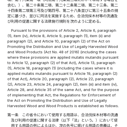
含む。）、第二十条第二項、第二十二条第二項、第二十三条、第二
十四条第二項第三号及び第四号、第二十八条並びに第三十五条の規
定に基づき、並びに同法を実施するため、合法伐採木材等の流通及
び利用の促進に関する法律施行規則を次のように定める。
Pursuant to the provisions of Article 2, Article 6, paragraph
(1), item (iv), Article 8, Article 9, paragraph (1), item (ii) and
paragraph (2), and Article 10, paragraph (2) of the Act on
Promoting the Distribution and Use of Legally Harvested Wood
and Wood Products (Act No. 48 of 2016) (including the cases
where these provisions are applied mutatis mutandis pursuant
to Article 12, paragraph (2) of that Act), Article 13, paragraph
(1), Article 18, paragraph (1) (including the cases where it is
applied mutatis mutandis pursuant to Article 19, paragraph (2)
of that Act), Article 20, paragraph (2), Article 22, paragraph
(2), Article 23, Article 24, paragraph (2), item (iii) and item (iv),
Article 28, and Article 35 of the same Act, and for the purpose
of implementing that Act, the Regulations for Enforcement of
the Act on Promoting the Distribution and Use of Legally
Harvested Wood and Wood Products is established as follows.
第一条
この省令において使用する用語は、合法伐採木材等の流通
及び利用の促進に関する法律（以下「法」という。）において使
用する用語の例によるほか、次の各号に掲げる用語の意義は、そ