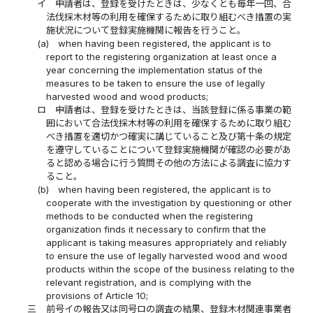
イ
申請者は、登録を受けたときは、少なくとも毎年一回、合
法伐採木材等の利用を確保するために取り組むべき措置の実
施状況について登録実施機関に報告を行うこと。
(a)
when having been registered, the applicant is to
report to the registering organization at least once a
year concerning the implementation status of the
measures to be taken to ensure the use of legally
harvested wood and wood products;
ロ
申請者は、登録を受けたときは、当該登録に係る事業の範
囲において合法伐採木材等の利用を確保するために取り組む
べき措置を適切かつ確実に講じていること及び第十条の規定
を遵守していることについて登録実施機関が確認の必要があ
ると認める場合に行う質問その他の方法による調査に協力す
ること。
(b)
when having been registered, the applicant is to
cooperate with the investigation by questioning or other
methods to be conducted when the registering
organization finds it necessary to confirm that the
applicant is taking measures appropriately and reliably
to ensure the use of legally harvested wood and wood
products within the scope of the business relating to the
relevant registration, and is complying with the
provisions of Article 10;
三
前号イの報告又は同号ロの調査の結果、登録木材関連事業者