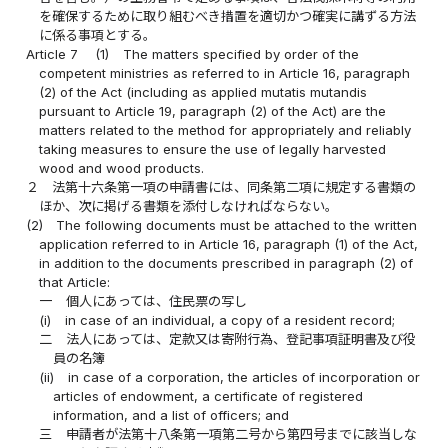
を確保するために取り組むべき措置を適切かつ確実に講ずる方法
に係る事項とする。
Article 7
(1)
The matters specified by order of the
competent ministries as referred to in Article 16, paragraph
(2) of the Act (including as applied mutatis mutandis
pursuant to Article 19, paragraph (2) of the Act) are the
matters related to the method for appropriately and reliably
taking measures to ensure the use of legally harvested
wood and wood products.
２
法第十六条第一項の申請書には、同条第二項に規定する書類の
ほか、次に掲げる書類を添付しなければならない。
(2)
The following documents must be attached to the written
application referred to in Article 16, paragraph (1) of the Act,
in addition to the documents prescribed in paragraph (2) of
that Article:
一
個人にあっては、住民票の写し
(i)
in case of an individual, a copy of a resident record;
二
法人にあっては、定款又は寄附行為、登記事項証明書及び役
員の名簿
(ii)
in case of a corporation, the articles of incorporation or
articles of endowment, a certificate of registered
information, and a list of officers; and
三
申請者が法第十八条第一項第二号から第四号までに該当しな