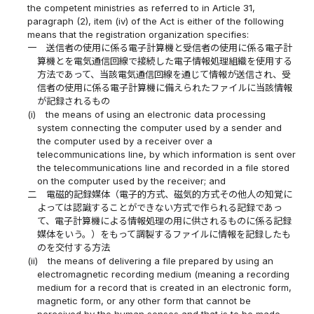
the competent ministries as referred to in Article 31,
paragraph (2), item (iv) of the Act is either of the following
means that the registration organization specifies:
一
送信者の使用に係る電子計算機と受信者の使用に係る電子計
算機とを電気通信回線で接続した電子情報処理組織を使用する
方法であって、当該電気通信回線を通じて情報が送信され、受
信者の使用に係る電子計算機に備えられたファイルに当該情報
が記録されるもの
(i)
the means of using an electronic data processing
system connecting the computer used by a sender and
the computer used by a receiver over a
telecommunications line, by which information is sent over
the telecommunications line and recorded in a file stored
on the computer used by the receiver; and
二
電磁的記録媒体（電子的方式、磁気的方式その他人の知覚に
よっては認識することができない方式で作られる記録であっ
て、電子計算機による情報処理の用に供されるものに係る記録
媒体をいう。）をもって調製するファイルに情報を記録したも
のを交付する方法
(ii)
the means of delivering a file prepared by using an
electromagnetic recording medium (meaning a recording
medium for a record that is created in an electronic form,
magnetic form, or any other form that cannot be
perceived by the human senses and that is to be made