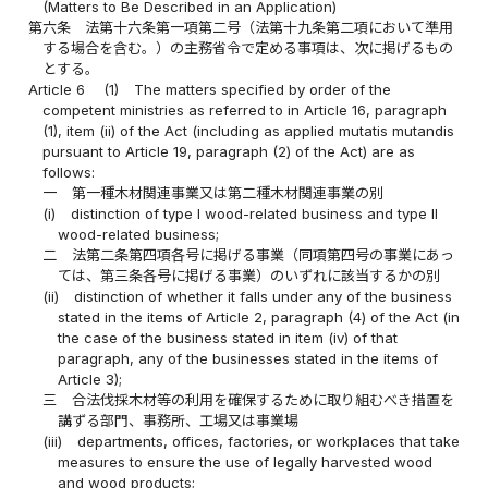
(Matters to Be Described in an Application)
第六条
法第十六条第一項第二号（法第十九条第二項において準用
する場合を含む。）の主務省令で定める事項は、次に掲げるもの
とする。
Article 6
(1)
The matters specified by order of the
competent ministries as referred to in Article 16, paragraph
(1), item (ii) of the Act (including as applied mutatis mutandis
pursuant to Article 19, paragraph (2) of the Act) are as
follows:
一
第一種木材関連事業又は第二種木材関連事業の別
(i)
distinction of type I wood-related business and type II
wood-related business;
二
法第二条第四項各号に掲げる事業（同項第四号の事業にあっ
ては、第三条各号に掲げる事業）のいずれに該当するかの別
(ii)
distinction of whether it falls under any of the business
stated in the items of Article 2, paragraph (4) of the Act (in
the case of the business stated in item (iv) of that
paragraph, any of the businesses stated in the items of
Article 3);
三
合法伐採木材等の利用を確保するために取り組むべき措置を
講ずる部門、事務所、工場又は事業場
(iii)
departments, offices, factories, or workplaces that take
measures to ensure the use of legally harvested wood
and wood products;