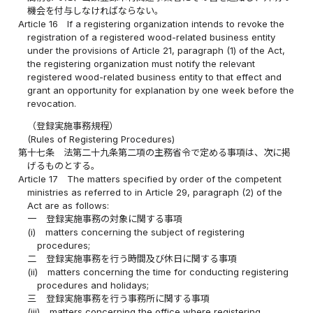
機会を付与しなければならない。
Article 16
If a registering organization intends to revoke the
registration of a registered wood-related business entity
under the provisions of Article 21, paragraph (1) of the Act,
the registering organization must notify the relevant
registered wood-related business entity to that effect and
grant an opportunity for explanation by one week before the
revocation.
（登録実施事務規程）
(Rules of Registering Procedures)
第十七条
法第二十九条第二項の主務省令で定める事項は、次に掲
げるものとする。
Article 17
The matters specified by order of the competent
ministries as referred to in Article 29, paragraph (2) of the
Act are as follows:
一
登録実施事務の対象に関する事項
(i)
matters concerning the subject of registering
procedures;
二
登録実施事務を行う時間及び休日に関する事項
(ii)
matters concerning the time for conducting registering
procedures and holidays;
三
登録実施事務を行う事務所に関する事項
(iii)
matters concerning the office where registering