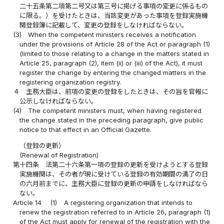
二十五条第二項第二号又は第三号に掲げる事項の変更に係るもの
に限る。）を受けたときは、当該変更があった事項を登録実施機
関登録簿に記載して、変更の登録をしなければならない。
(3)
When the competent ministers receives a notification
under the provisions of Article 28 of the Act or paragraph (1)
(limited to those relating to a change in the matters stated in
Article 25, paragraph (2), item (ii) or (iii) of the Act), it must
register the change by entering the changed matters in the
registering organization registry.
４
主務大臣は、前項の変更の登録をしたときは、その旨を官報に
公示しなければならない。
(4)
The competent ministers must, when having registered
the change stated in the preceding paragraph, give public
notice to that effect in an Official Gazette.
（登録の更新）
(Renewal of Registration)
第十四条
法第二十六条第一項の登録の更新を受けようとする登録
実施機関は、その者が現に受けている登録の有効期間の満了の日
の六月前までに、主務大臣に登録の更新の申請をしなければなら
ない。
Article 14
(1)
A registering organization that intends to
renew the registration referred to in Article 26, paragraph (1)
of the Act must apply for renewal of the registration with the