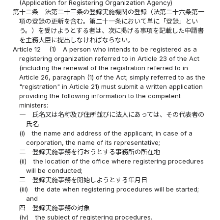
(Application for Registering Organization Agency)
第十二条
法第二十三条の登録実施機関の登録（法第二十六条第一
項の登録の更新を含む。第二十一条において単に「登録」とい
う。）を受けようとする者は、次に掲げる事項を記載した申請書
を主務大臣に提出しなければならない。
Article 12
(1)
A person who intends to be registered as a
registering organization referred to in Article 23 of the Act
(including the renewal of the registration referred to in
Article 26, paragraph (1) of the Act; simply referred to as the
"registration" in Article 21) must submit a written application
providing the following information to the competent
ministers:
一
氏名又は名称及び住所並びに法人にあっては、その代表者の
氏名
(i)
the name and address of the applicant; in case of a
corporation, the name of its representative;
二
登録実施事務を行おうとする事務所の所在地
(ii)
the location of the office where registering procedures
will be conducted;
三
登録実施事務を開始しようとする年月日
(iii)
the date when registering procedures will be started;
and
四
登録実施事務の対象
(iv)
the subject of registering procedures.