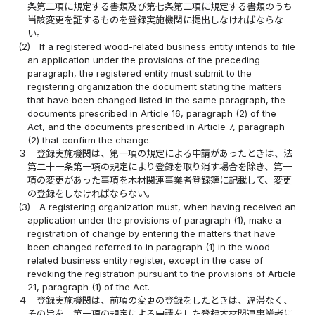
条第二項に規定する書類及び第七条第二項に規定する書類のうち
当該変更を証するものを登録実施機関に提出しなければならな
い。
(2)
If a registered wood-related business entity intends to file
an application under the provisions of the preceding
paragraph, the registered entity must submit to the
registering organization the document stating the matters
that have been changed listed in the same paragraph, the
documents prescribed in Article 16, paragraph (2) of the
Act, and the documents prescribed in Article 7, paragraph
(2) that confirm the change.
３
登録実施機関は、第一項の規定による申請があったときは、法
第二十一条第一項の規定により登録を取り消す場合を除き、第一
項の変更があった事項を木材関連事業者登録簿に記載して、変更
の登録をしなければならない。
(3)
A registering organization must, when having received an
application under the provisions of paragraph (1), make a
registration of change by entering the matters that have
been changed referred to in paragraph (1) in the wood-
related business entity register, except in the case of
revoking the registration pursuant to the provisions of Article
21, paragraph (1) of the Act.
４
登録実施機関は、前項の変更の登録をしたときは、遅滞なく、
その旨を、第一項の規定による申請をした登録木材関連事業者に