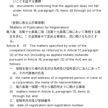
いことを証する書類
(iii)
documents confirming that the applicant does not fall
under Article 18, paragraph (1), items (ii) through (iv) of the
Act.
（登録に係る公示事項等）
(Matters of Publication for Registration)
第八条
法第十七条第二項（法第十九条第二項において準用する場
合を含む。）の主務省令で定める事項は、次に掲げるものとす
る。
Article 8
(1)
The matters specified by order of the
competent ministries as referred to in Article 17, paragraph
(2) of the Act (including as applied mutatis mutandis
pursuant to Article 19, paragraph (2) of the Act) are as
follows:
一
登録を受けた者の氏名又は名称及び住所並びに法人にあって
は、その代表者の氏名
(i)
the name and address of a registered person; in case of
a corporation, the name of its representative;
二
第六条第一項第一号から第四号までに掲げる事項
(ii)
matters listed in Article 6, paragraph (1), items (i)
through (iv); and
三
登録年月日及び登録番号
(iii)
date of registration and registration number.