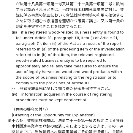
が法第十八条第一項第一号又は第二十一条第一項第二号に該当
すると認められるときは、当該登録木材関連事業者に対し、登
録に係る事業の範囲において合法伐採木材等の利用を確保する
ために取り組むべき措置を適切かつ確実に講じ、又は第十条の
規定を遵守すべきことを請求すること。
(iii)
if a registered wood-related business entity is found to
fall under Article 18, paragraph (1), item (i) or Article 21,
paragraph (1), item (ii) of the Act as a result of the report
referred to in (a) of the preceding item or the investigation
referred to in (b) of that item, the relevant registered
wood-related business entity is to be required to
appropriately and reliably take measures to ensure the
use of legally harvested wood and wood products within
the scope of business relating to the registration or to
comply with the provisions of Article 10;
四
登録実施事務に関して知り得た秘密を保持すること。
(iv)
information acquired in the course of registering
procedures must be kept confidential.
（弁明の機会の付与）
(Granting of the Opportunity for Explanation)
第十六条
登録実施機関は、法第二十一条第一項の規定による登録
木材関連事業者の登録の取消しをしようとするときは、その一週
間前までに、当該登録木材関連事業者にその旨を通知し、弁明の