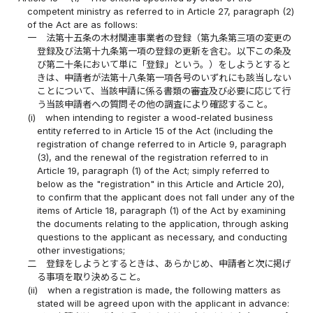
competent ministry as referred to in Article 27, paragraph (2)
of the Act are as follows:
一
法第十五条の木材関連事業者の登録（第九条第三項の変更の
登録及び法第十九条第一項の登録の更新を含む。以下この条及
び第二十条において単に「登録」という。）をしようとすると
きは、申請者が法第十八条第一項各号のいずれにも該当しない
ことについて、当該申請に係る書類の審査及び必要に応じて行
う当該申請者への質問その他の調査により確認すること。
(i)
when intending to register a wood-related business
entity referred to in Article 15 of the Act (including the
registration of change referred to in Article 9, paragraph
(3), and the renewal of the registration referred to in
Article 19, paragraph (1) of the Act; simply referred to
below as the "registration" in this Article and Article 20),
to confirm that the applicant does not fall under any of the
items of Article 18, paragraph (1) of the Act by examining
the documents relating to the application, through asking
questions to the applicant as necessary, and conducting
other investigations;
二
登録をしようとするときは、あらかじめ、申請者と次に掲げ
る事項を取り決めること。
(ii)
when a registration is made, the following matters as
stated will be agreed upon with the applicant in advance: