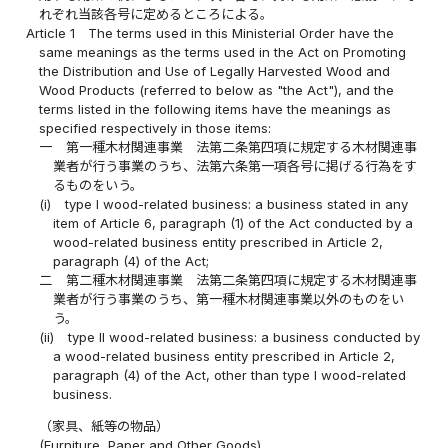
れぞれ当該各号に定めるところによる。
Article 1
The terms used in this Ministerial Order have the
same meanings as the terms used in the Act on Promoting
the Distribution and Use of Legally Harvested Wood and
Wood Products (referred to below as "the Act"), and the
terms listed in the following items have the meanings as
specified respectively in those items:
一
第一種木材関連事業 法第二条第四項に規定する木材関連事
業者が行う事業のうち、法第六条第一項各号に掲げる行為をす
るものをいう。
(i)
type I wood-related business: a business stated in any
item of Article 6, paragraph (1) of the Act conducted by a
wood-related business entity prescribed in Article 2,
paragraph (4) of the Act;
二
第二種木材関連事業 法第二条第四項に規定する木材関連事
業者が行う事業のうち、第一種木材関連事業以外のものをい
う。
(ii)
type II wood-related business: a business conducted by
a wood-related business entity prescribed in Article 2,
paragraph (4) of the Act, other than type I wood-related
business.
（家具、紙等の物品）
(Furniture, Paper and Other Goods)