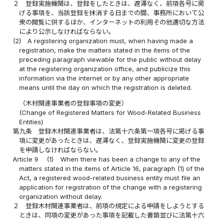
２
登録実施機関は、登録をしたときは、遅滞なく、前項各号に掲
げる事項を、当該登録を抹消する日までの間、事務所において公
衆の閲覧に供するほか、インターネットの利用その他適切な方法
により公示しなければならない。
(2)
A registering organization must, when having made a
registration, make the matters stated in the items of the
preceding paragraph viewable for the public without delay
at the registering organization office, and publicize this
information via the internet or by any other appropriate
means until the day on which the registration is deleted.
（木材関連事業者の登録事項の変更）
(Change of Registered Matters for Wood-Related Business
Entities)
第九条
登録木材関連事業者は、法第十六条第一項各号に掲げる事
項に変更があったときは、遅滞なく、登録実施機関に変更の登録
を申請しなければならない。
Article 9
(1)
When there has been a change to any of the
matters stated in the items of Article 16, paragraph (1) of the
Act, a registered wood-related business entity must file an
application for registration of the change with a registering
organization without delay.
２
登録木材関連事業者は、前項の規定による申請をしようとする
ときは、同項の変更があった事項を記載した書類並びに法第十六