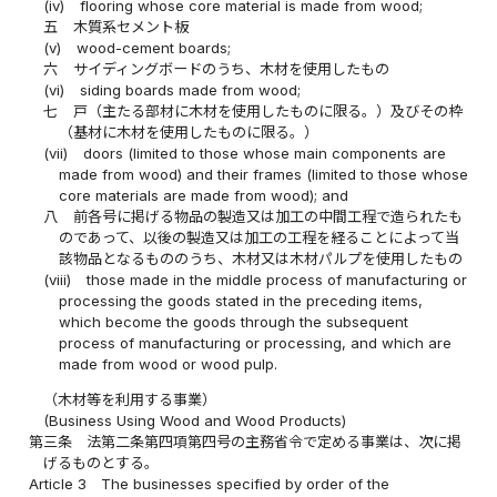
(iv)
flooring whose core material is made from wood;
五
木質系セメント板
(v)
wood-cement boards;
六
サイディングボードのうち、木材を使用したもの
(vi)
siding boards made from wood;
七
戸（主たる部材に木材を使用したものに限る。）及びその枠
（基材に木材を使用したものに限る。）
(vii)
doors (limited to those whose main components are
made from wood) and their frames (limited to those whose
core materials are made from wood); and
八
前各号に掲げる物品の製造又は加工の中間工程で造られたも
のであって、以後の製造又は加工の工程を経ることによって当
該物品となるもののうち、木材又は木材パルプを使用したもの
(viii)
those made in the middle process of manufacturing or
processing the goods stated in the preceding items,
which become the goods through the subsequent
process of manufacturing or processing, and which are
made from wood or wood pulp.
（木材等を利用する事業）
(Business Using Wood and Wood Products)
第三条
法第二条第四項第四号の主務省令で定める事業は、次に掲
げるものとする。
Article 3
The businesses specified by order of the