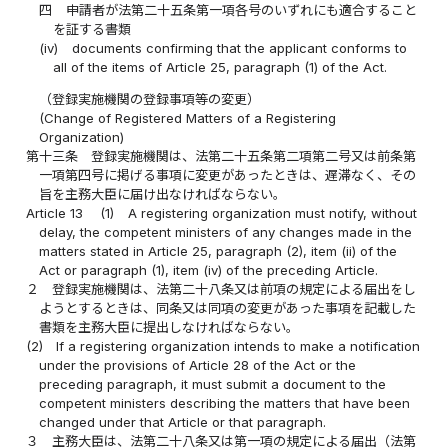
四
申請者が法第二十五条第一項各号のいずれにも適合すること
を証する書類
(iv)
documents confirming that the applicant conforms to
all of the items of Article 25, paragraph (1) of the Act.
（登録実施機関の登録事項等の変更）
(Change of Registered Matters of a Registering
Organization)
第十三条
登録実施機関は、法第二十五条第二項第二号又は前条第
一項第四号に掲げる事項に変更があったときは、遅滞なく、その
旨を主務大臣に届け出なければならない。
Article 13
(1)
A registering organization must notify, without
delay, the competent ministers of any changes made in the
matters stated in Article 25, paragraph (2), item (ii) of the
Act or paragraph (1), item (iv) of the preceding Article.
２
登録実施機関は、法第二十八条又は前項の規定による届出をし
ようとするときは、同条又は同項の変更があった事項を記載した
書類を主務大臣に提出しなければならない。
(2)
If a registering organization intends to make a notification
under the provisions of Article 28 of the Act or the
preceding paragraph, it must submit a document to the
competent ministers describing the matters that have been
changed under that Article or that paragraph.
３
主務大臣は、法第二十八条又は第一項の規定による届出（法第