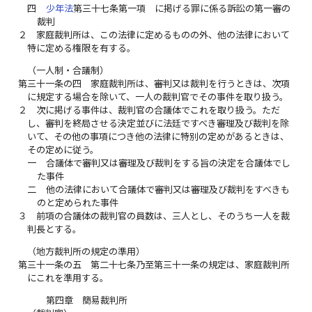
四
少年法
第三十七条第一項 に掲げる罪に係る訴訟の第一審の
裁判
２
家庭裁判所は、この法律に定めるものの外、他の法律において
特に定める権限を有する。
（一人制・合議制）
第三十一条の四
家庭裁判所は、審判又は裁判を行うときは、次項
に規定する場合を除いて、一人の裁判官でその事件を取り扱う。
２
次に掲げる事件は、裁判官の合議体でこれを取り扱う。ただ
し、審判を終局させる決定並びに法廷ですべき審理及び裁判を除
いて、その他の事項につき他の法律に特別の定めがあるときは、
その定めに従う。
一
合議体で審判又は審理及び裁判をする旨の決定を合議体でし
た事件
二
他の法律において合議体で審判又は審理及び裁判をすべきも
のと定められた事件
３
前項の合議体の裁判官の員数は、三人とし、そのうち一人を裁
判長とする。
（地方裁判所の規定の準用）
第三十一条の五
第二十七条乃至第三十一条の規定は、家庭裁判所
にこれを準用する。
第四章 簡易裁判所