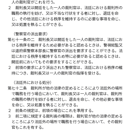
人の裁判官がこれを行う。
２
裁判長又は開廷をした一人の裁判官は、法廷における裁判所の
職務の執行を妨げ、又は不当な行状をする者に対し、退廷を命
じ、その他法廷における秩序を維持するのに必要な事項を命じ、
又は処置を執ることができる。
（警察官の派出要求）
第七十一条の二
裁判長又は開廷をした一人の裁判官は、法廷にお
ける秩序を維持するため必要があると認めるときは、警視総監又
は道府県警察本部長に警察官の派出を要求することができる。法
廷における秩序を維持するため特に必要があると認めるときは、
開廷前においてもその要求をすることができる。
２
前項の要求により派出された警察官は、法廷における秩序の維
持につき、裁判長又は一人の裁判官の指揮を受ける。
（法廷外における処分）
第七十二条
裁判所が他の法律の定めるところにより法廷外の場所
で職務を行う場合において、裁判長又は一人の裁判官は、裁判所
の職務の執行を妨げる者に対し、退去を命じ、その他必要な事項
を命じ、又は処置を執ることができる。
２
前条の規定は、前項の場合にこれを準用する。
３
前二項に規定する裁判長の権限は、裁判官が他の法律の定める
ところにより法廷外の場所で職務を行う場合において、その裁判
官もこれを有する。