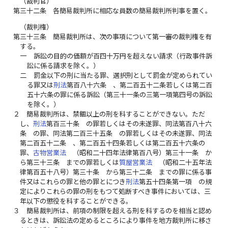
（裁判官）
第三十二条
各簡易裁判所に相応な員数の簡易裁判所判事を置く。
（裁判権）
第三十三条
簡易裁判所は、次の事項について第一審の裁判権を有
する。
一
訴訟の目的の価額が百四十万円を超えない請求（行政事件訴
訟に係る請求を除く。）
二
罰金以下の刑に当たる罪、選択刑として罰金が定められてい
る罪又は
刑法
第百八十六条 、第二百五十二条若しくは第二百
五十六条の罪に係る訴訟（第三十一条の三第一項第四号の訴訟
を除く。）
２
簡易裁判所は、禁錮以上の刑を科することができない。ただ
し、
刑法
第百三十条 の罪若しくはその未遂罪、同法第百八十六
条 の罪、同法第二百三十五条 の罪若しくはその未遂罪、同法
第二百五十二条 、第二百五十四条若しくは第二百五十六条の
罪、
古物営業法
（昭和二十四年法律第百八号）第三十一条 か
ら第三十三条 までの罪若しくは
質屋営業法
（昭和二十五年法
律第百五十八号）第三十条 から第三十二条 までの罪に係る事
件又はこれらの罪と他の罪とにつき
刑法
第五十四条第一項 の規
定によりこれらの罪の刑をもつて処断すべき事件においては、三
年以下の懲役を科することができる。
３
簡易裁判所は、前項の制限を超える刑を科するのを相当と認め
るときは、訴訟法の定めるところにより事件を地方裁判所に移さ