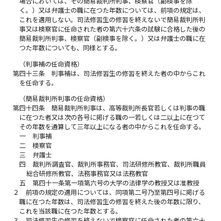
場合においては、その簡易裁判所判事、検察官（副検事を除
く。）又は弁護士の職に在つた年数については、前項の規定は、
これを適用しない。司法修習生の修習を終えないで簡易裁判所判
事又は検察官に任命された者の第六十六条の試験に合格した後の
簡易裁判所判事、検察官（副検事を除く。）又は弁護士の職に在
つた年数についても、同様とする。
（判事補の任命資格）
第四十三条
判事補は、司法修習生の修習を終えた者の中からこれ
を任命する。
（簡易裁判所判事の任命資格）
第四十四条
簡易裁判所判事は、高等裁判所長官若しくは判事の職
に在つた者又は次の各号に掲げる職の一若しくは二以上に在つて
その年数を通算して三年以上になる者の中からこれを任命する。
一
判事補
二
検察官
三
弁護士
四
裁判所調査官、裁判所事務官、司法研修所教官、裁判所職員
総合研修所教官、法務事務官又は法務教官
五
第四十一条第一項第六号の大学の法律学の教授又は准教授
２
前項の規定の適用については、同項第二号乃至第四号に掲げる
職に在つた年数は、司法修習生の修習を終えた後の年数に限り、
これを当該職に在つた年数とする。
３
司法修習生の修習を終えないで検察官に任命された者の第六十