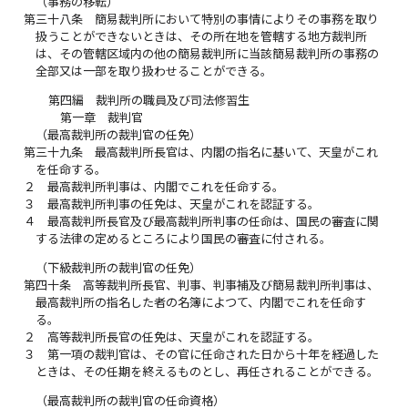
（事務の移転）
第三十八条
簡易裁判所において特別の事情によりその事務を取り
扱うことができないときは、その所在地を管轄する地方裁判所
は、その管轄区域内の他の簡易裁判所に当該簡易裁判所の事務の
全部又は一部を取り扱わせることができる。
第四編 裁判所の職員及び司法修習生
第一章 裁判官
（最高裁判所の裁判官の任免）
第三十九条
最高裁判所長官は、内閣の指名に基いて、天皇がこれ
を任命する。
２
最高裁判所判事は、内閣でこれを任命する。
３
最高裁判所判事の任免は、天皇がこれを認証する。
４
最高裁判所長官及び最高裁判所判事の任命は、国民の審査に関
する法律の定めるところにより国民の審査に付される。
（下級裁判所の裁判官の任免）
第四十条
高等裁判所長官、判事、判事補及び簡易裁判所判事は、
最高裁判所の指名した者の名簿によつて、内閣でこれを任命す
る。
２
高等裁判所長官の任免は、天皇がこれを認証する。
３
第一項の裁判官は、その官に任命された日から十年を経過した
ときは、その任期を終えるものとし、再任されることができる。
（最高裁判所の裁判官の任命資格）