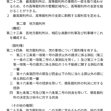
第二十二条
最高裁判所は、高等裁判所の事務の一部を取り扱わせ
るため、その高等裁判所の管轄区域内に、高等裁判所の支部を設
けることができる。
２
最高裁判所は、高等裁判所の支部に勤務する裁判官を定める。
第二章 地方裁判所
（構成）
第二十三条
各地方裁判所は、相応な員数の判事及び判事補でこれ
を構成する。
（裁判権）
第二十四条
地方裁判所は、次の事項について裁判権を有する。
一
第三十三条第一項第一号の請求以外の請求に係る訴訟（第三
十一条の三第一項第二号の人事訴訟を除く。）及び第三十三条
第一項第一号の請求に係る訴訟のうち不動産に関する訴訟の第
一審
二
第十六条第四号の罪及び罰金以下の刑に当たる罪以外の罪に
係る訴訟の第一審
三
第十六条第一号の控訴を除いて、簡易裁判所の判決に対する
控訴
四
第七条第二号及び第十六条第二号の抗告を除いて、簡易裁判
所の決定及び命令に対する抗告
（その他の権限）
第二十五条
地方裁判所は、この法律に定めるものの外、他の法律