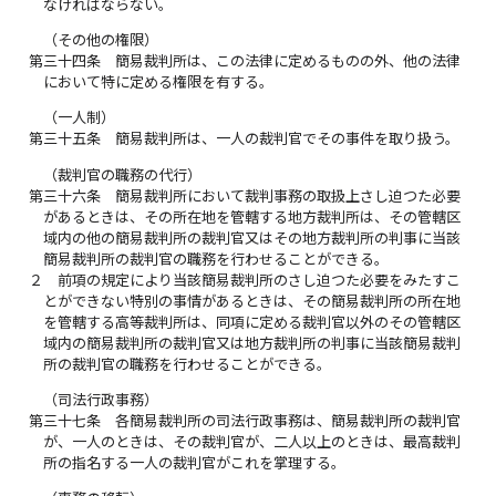
なければならない。
（その他の権限）
第三十四条
簡易裁判所は、この法律に定めるものの外、他の法律
において特に定める権限を有する。
（一人制）
第三十五条
簡易裁判所は、一人の裁判官でその事件を取り扱う。
（裁判官の職務の代行）
第三十六条
簡易裁判所において裁判事務の取扱上さし迫つた必要
があるときは、その所在地を管轄する地方裁判所は、その管轄区
域内の他の簡易裁判所の裁判官又はその地方裁判所の判事に当該
簡易裁判所の裁判官の職務を行わせることができる。
２
前項の規定により当該簡易裁判所のさし迫つた必要をみたすこ
とができない特別の事情があるときは、その簡易裁判所の所在地
を管轄する高等裁判所は、同項に定める裁判官以外のその管轄区
域内の簡易裁判所の裁判官又は地方裁判所の判事に当該簡易裁判
所の裁判官の職務を行わせることができる。
（司法行政事務）
第三十七条
各簡易裁判所の司法行政事務は、簡易裁判所の裁判官
が、一人のときは、その裁判官が、二人以上のときは、最高裁判
所の指名する一人の裁判官がこれを掌理する。