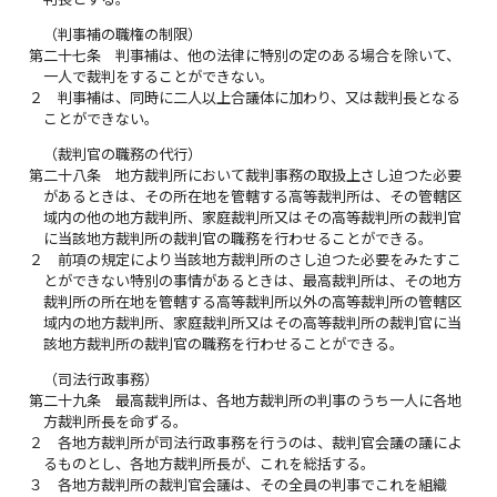
（判事補の職権の制限）
第二十七条
判事補は、他の法律に特別の定のある場合を除いて、
一人で裁判をすることができない。
２
判事補は、同時に二人以上合議体に加わり、又は裁判長となる
ことができない。
（裁判官の職務の代行）
第二十八条
地方裁判所において裁判事務の取扱上さし迫つた必要
があるときは、その所在地を管轄する高等裁判所は、その管轄区
域内の他の地方裁判所、家庭裁判所又はその高等裁判所の裁判官
に当該地方裁判所の裁判官の職務を行わせることができる。
２
前項の規定により当該地方裁判所のさし迫つた必要をみたすこ
とができない特別の事情があるときは、最高裁判所は、その地方
裁判所の所在地を管轄する高等裁判所以外の高等裁判所の管轄区
域内の地方裁判所、家庭裁判所又はその高等裁判所の裁判官に当
該地方裁判所の裁判官の職務を行わせることができる。
（司法行政事務）
第二十九条
最高裁判所は、各地方裁判所の判事のうち一人に各地
方裁判所長を命ずる。
２
各地方裁判所が司法行政事務を行うのは、裁判官会議の議によ
るものとし、各地方裁判所長が、これを総括する。
３
各地方裁判所の裁判官会議は、その全員の判事でこれを組織