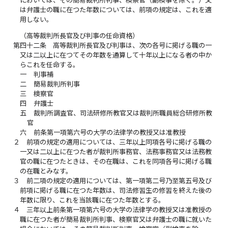
においては、その簡易裁判所判事、検察官（副検事を除く。）又
は弁護士の職に在つた年数については、前項の規定は、これを適
用しない。
（高等裁判所長官及び判事の任命資格）
第四十二条
高等裁判所長官及び判事は、次の各号に掲げる職の一
又は二以上に在つてその年数を通算して十年以上になる者の中か
らこれを任命する。
一
判事補
二
簡易裁判所判事
三
検察官
四
弁護士
五
裁判所調査官、司法研修所教官又は裁判所職員総合研修所教
官
六
前条第一項第六号の大学の法律学の教授又は准教授
２
前項の規定の適用については、三年以上同項各号に掲げる職の
一又は二以上に在つた者が裁判所事務官、法務事務官又は法務教
官の職に在つたときは、その在職は、これを同項各号に掲げる職
の在職とみなす。
３
前二項の規定の適用については、第一項第二号乃至第五号及び
前項に掲げる職に在つた年数は、司法修習生の修習を終えた後の
年数に限り、これを当該職に在つた年数とする。
４
三年以上前条第一項第六号の大学の法律学の教授又は准教授の
職に在つた者が簡易裁判所判事、検察官又は弁護士の職に就いた