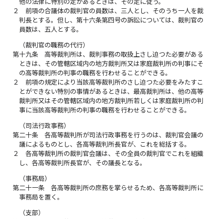
他の法律に特別の定があるときは、その定に従う。
２
前項の合議体の裁判官の員数は、三人とし、そのうち一人を裁
判長とする。但し、第十六条第四号の訴訟については、裁判官の
員数は、五人とする。
（裁判官の職務の代行）
第十九条
高等裁判所は、裁判事務の取扱上さし迫つた必要がある
ときは、その管轄区域内の地方裁判所又は家庭裁判所の判事にそ
の高等裁判所の判事の職務を行わせることができる。
２
前項の規定により当該高等裁判所のさし迫つた必要をみたすこ
とができない特別の事情があるときは、最高裁判所は、他の高等
裁判所又はその管轄区域内の地方裁判所若しくは家庭裁判所の判
事に当該高等裁判所の判事の職務を行わせることができる。
（司法行政事務）
第二十条
各高等裁判所が司法行政事務を行うのは、裁判官会議の
議によるものとし、各高等裁判所長官が、これを総括する。
２
各高等裁判所の裁判官会議は、その全員の裁判官でこれを組織
し、各高等裁判所長官が、その議長となる。
（事務局）
第二十一条
各高等裁判所の庶務を掌らせるため、各高等裁判所に
事務局を置く。
（支部）