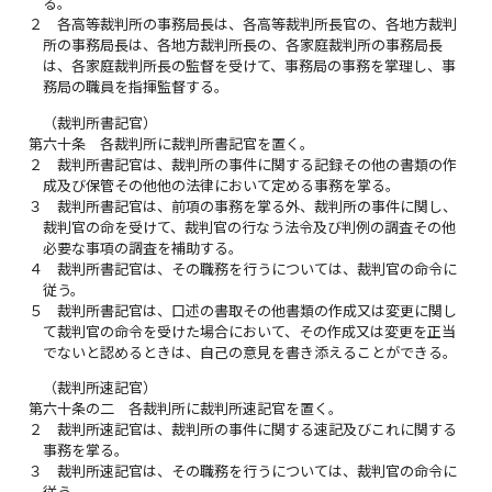
る。
２
各高等裁判所の事務局長は、各高等裁判所長官の、各地方裁判
所の事務局長は、各地方裁判所長の、各家庭裁判所の事務局長
は、各家庭裁判所長の監督を受けて、事務局の事務を掌理し、事
務局の職員を指揮監督する。
（裁判所書記官）
第六十条
各裁判所に裁判所書記官を置く。
２
裁判所書記官は、裁判所の事件に関する記録その他の書類の作
成及び保管その他他の法律において定める事務を掌る。
３
裁判所書記官は、前項の事務を掌る外、裁判所の事件に関し、
裁判官の命を受けて、裁判官の行なう法令及び判例の調査その他
必要な事項の調査を補助する。
４
裁判所書記官は、その職務を行うについては、裁判官の命令に
従う。
５
裁判所書記官は、口述の書取その他書類の作成又は変更に関し
て裁判官の命令を受けた場合において、その作成又は変更を正当
でないと認めるときは、自己の意見を書き添えることができる。
（裁判所速記官）
第六十条の二
各裁判所に裁判所速記官を置く。
２
裁判所速記官は、裁判所の事件に関する速記及びこれに関する
事務を掌る。
３
裁判所速記官は、その職務を行うについては、裁判官の命令に
従う。