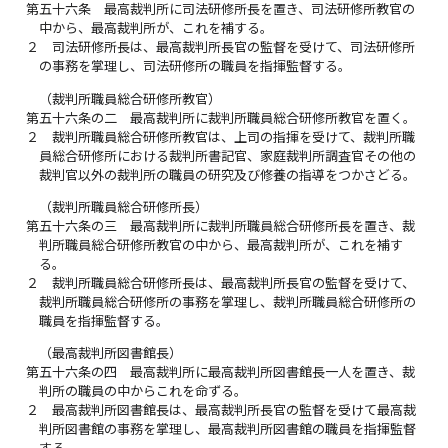
第五十六条
最高裁判所に司法研修所長を置き、司法研修所教官の
中から、最高裁判所が、これを補する。
２
司法研修所長は、最高裁判所長官の監督を受けて、司法研修所
の事務を掌理し、司法研修所の職員を指揮監督する。
（裁判所職員総合研修所教官）
第五十六条の二
最高裁判所に裁判所職員総合研修所教官を置く。
２
裁判所職員総合研修所教官は、上司の指揮を受けて、裁判所職
員総合研修所における裁判所書記官、家庭裁判所調査官その他の
裁判官以外の裁判所の職員の研究及び修養の指導をつかさどる。
（裁判所職員総合研修所長）
第五十六条の三
最高裁判所に裁判所職員総合研修所長を置き、裁
判所職員総合研修所教官の中から、最高裁判所が、これを補す
る。
２
裁判所職員総合研修所長は、最高裁判所長官の監督を受けて、
裁判所職員総合研修所の事務を掌理し、裁判所職員総合研修所の
職員を指揮監督する。
（最高裁判所図書館長）
第五十六条の四
最高裁判所に最高裁判所図書館長一人を置き、裁
判所の職員の中からこれを命ずる。
２
最高裁判所図書館長は、最高裁判所長官の監督を受けて最高裁
判所図書館の事務を掌理し、最高裁判所図書館の職員を指揮監督
する。