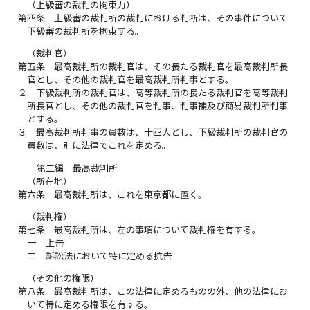
（上級審の裁判の拘束力）
第四条
上級審の裁判所の裁判における判断は、その事件について
下級審の裁判所を拘束する。
（裁判官）
第五条
最高裁判所の裁判官は、その長たる裁判官を最高裁判所長
官とし、その他の裁判官を最高裁判所判事とする。
２
下級裁判所の裁判官は、高等裁判所の長たる裁判官を高等裁判
所長官とし、その他の裁判官を判事、判事補及び簡易裁判所判事
とする。
３
最高裁判所判事の員数は、十四人とし、下級裁判所の裁判官の
員数は、別に法律でこれを定める。
第二編 最高裁判所
（所在地）
第六条
最高裁判所は、これを東京都に置く。
（裁判権）
第七条
最高裁判所は、左の事項について裁判権を有する。
一
上告
二
訴訟法において特に定める抗告
（その他の権限）
第八条
最高裁判所は、この法律に定めるものの外、他の法律にお
いて特に定める権限を有する。