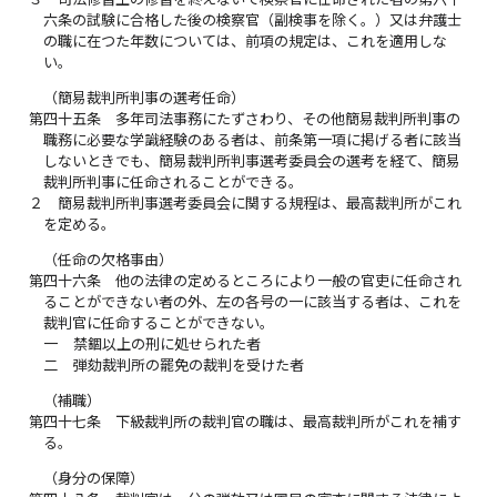
六条の試験に合格した後の検察官（副検事を除く。）又は弁護士
の職に在つた年数については、前項の規定は、これを適用しな
い。
（簡易裁判所判事の選考任命）
第四十五条
多年司法事務にたずさわり、その他簡易裁判所判事の
職務に必要な学識経験のある者は、前条第一項に掲げる者に該当
しないときでも、簡易裁判所判事選考委員会の選考を経て、簡易
裁判所判事に任命されることができる。
２
簡易裁判所判事選考委員会に関する規程は、最高裁判所がこれ
を定める。
（任命の欠格事由）
第四十六条
他の法律の定めるところにより一般の官吏に任命され
ることができない者の外、左の各号の一に該当する者は、これを
裁判官に任命することができない。
一
禁錮以上の刑に処せられた者
二
弾劾裁判所の罷免の裁判を受けた者
（補職）
第四十七条
下級裁判所の裁判官の職は、最高裁判所がこれを補す
る。
（身分の保障）