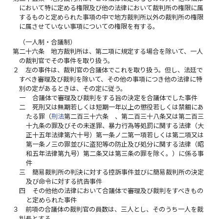
において特に定める権限及び他の法律において裁判所の権限に属
するものと定められた事項の中で地方裁判所以外の裁判所の権限
に属させていない事項についての権限を有する。
（一人制・合議制）
第二十六条
地方裁判所は、第二項に規定する場合を除いて、一人
の裁判官でその事件を取り扱う。
２
左の事件は、裁判官の合議体でこれを取り扱う。但し、法廷で
すべき審理及び裁判を除いて、その他の事項につき他の法律に特
別の定があるときは、その定に従う。
一
合議体で審理及び裁判をする旨の決定を合議体でした事件
二
死刑又は無期若しくは短期一年以上の懲役若しくは禁錮にあ
たる罪（
刑法
第二百三十六条 、第二百三十八条又は第二百三
十九条の罪及びその未遂罪、暴力行為等処罰に関する法律（大
正十五年法律第六十号）第一条ノ二第一項若しくは第二項又は
第一条ノ三の罪並びに盗犯等の防止及び処分に関する法律（昭
和五年法律第九号）第二条又は第三条の罪を除く。）に係る事
件
三
簡易裁判所の判決に対する控訴事件並びに簡易裁判所の決定
及び命令に対する抗告事件
四
その他他の法律において合議体で審理及び裁判をすべきもの
と定められた事件
３
前項の合議体の裁判官の員数は、三人とし、そのうち一人を裁
判長とする。