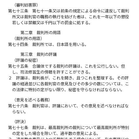
（審判妨害罪）
第七十三条
第七十一条又は前条の規定による命令に違反して裁判
所又は裁判官の職務の執行を妨げた者は、これを一年以下の懲役
若しくは禁錮又は千円以下の罰金に処する。
第二章 裁判所の用語
（裁判所の用語）
第七十四条
裁判所では、日本語を用いる。
第三章 裁判の評議
（評議の秘密）
第七十五条
合議体でする裁判の評議は、これを公行しない。但
し、司法修習生の傍聴を許すことができる。
２
評議は、裁判長が、これを開き、且つこれを整理する。その評
議の経過並びに各裁判官の意見及びその多少の数については、こ
の法律に特別の定がない限り、秘密を守らなければならない。
（意見を述べる義務）
第七十六条
裁判官は、評議において、その意見を述べなければな
らない。
（評決）
第七十七条
裁判は、最高裁判所の裁判について最高裁判所が特別
の定をした場合を除いて、過半数の意見による。