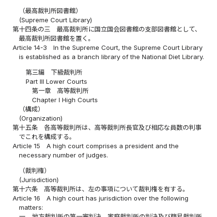
（最高裁判所図書館）
(Supreme Court Library)
第十四条の三
最高裁判所に国立国会図書館の支部図書館として、
最高裁判所図書館を置く。
Article 14-3
In the Supreme Court, the Supreme Court Library
is established as a branch library of the National Diet Library.
第三編 下級裁判所
Part III Lower Courts
第一章 高等裁判所
Chapter I High Courts
（構成）
(Organization)
第十五条
各高等裁判所は、高等裁判所長官及び相応な員数の判事
でこれを構成する。
Article 15
A high court comprises a president and the
necessary number of judges.
（裁判権）
(Jurisdiction)
第十六条
高等裁判所は、左の事項について裁判権を有する。
Article 16
A high court has jurisdiction over the following
matters:
一
地方裁判所の第一審判決、家庭裁判所の判決及び簡易裁判所