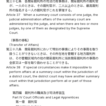
第三十七条
各簡易裁判所の司法行政事務は、簡易裁判所の裁判官
が、一人のときは、その裁判官が、二人以上のときは、最高裁判
所の指名する一人の裁判官がこれを掌理する。
Article 37
When a summary court consists of one judge, the
judicial administration affairs of the summary court are
administered by the judge, and when there are two or more
judges, by one of them as designated by the Supreme
Court.
（事務の移転）
(Transfer of Affairs)
第三十八条
簡易裁判所において特別の事情によりその事務を取り
扱うことができないときは、その所在地を管轄する地方裁判所
は、その管轄区域内の他の簡易裁判所に当該簡易裁判所の事務の
全部又は一部を取り扱わせることができる。
Article 38
If special circumstances make it impossible to
perform affairs at a summary court within the jurisdiction of
a district court, the district court may have another summary
court within that jurisdiction perform all or part of those
affairs.
第四編 裁判所の職員及び司法修習生
Part IV Court Officials and Legal Apprentices
第一章 裁判官