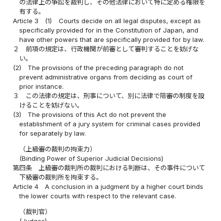
の法律上の争訟を裁判し、その他法律において特に定める権限を
有する。
Article 3
(1)
Courts decide on all legal disputes, except as
specifically provided for in the Constitution of Japan, and
have other powers that are specifically provided for by law.
２
前項の規定は、行政機関が前審として審判することを妨げな
い。
(2)
The provisions of the preceding paragraph do not
prevent administrative organs from deciding as court of
prior instance.
３
この法律の規定は、刑事について、別に法律で陪審の制度を設
けることを妨げない。
(3)
The provisions of this Act do not prevent the
establishment of a jury system for criminal cases provided
for separately by law.
（上級審の裁判の拘束力）
(Binding Power of Superior Judicial Decisions)
第四条
上級審の裁判所の裁判における判断は、その事件について
下級審の裁判所を拘束する。
Article 4
A conclusion in a judgment by a higher court binds
the lower courts with respect to the relevant case.
（裁判官）