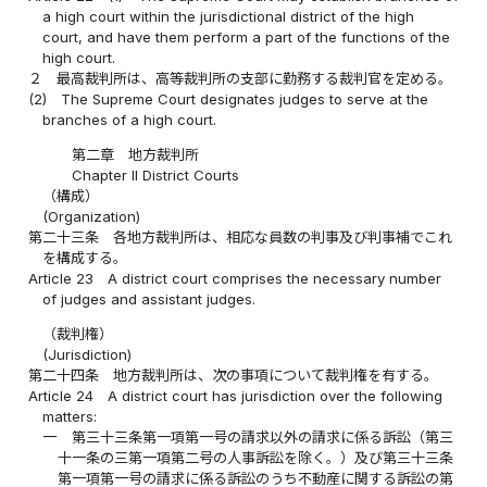
a high court within the jurisdictional district of the high
court, and have them perform a part of the functions of the
high court.
２
最高裁判所は、高等裁判所の支部に勤務する裁判官を定める。
(2)
The Supreme Court designates judges to serve at the
branches of a high court.
第二章 地方裁判所
Chapter II District Courts
（構成）
(Organization)
第二十三条
各地方裁判所は、相応な員数の判事及び判事補でこれ
を構成する。
Article 23
A district court comprises the necessary number
of judges and assistant judges.
（裁判権）
(Jurisdiction)
第二十四条
地方裁判所は、次の事項について裁判権を有する。
Article 24
A district court has jurisdiction over the following
matters:
一
第三十三条第一項第一号の請求以外の請求に係る訴訟（第三
十一条の三第一項第二号の人事訴訟を除く。）及び第三十三条
第一項第一号の請求に係る訴訟のうち不動産に関する訴訟の第