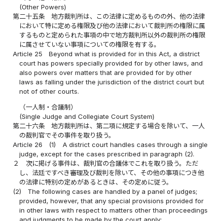
(Other Powers)
第二十五条
地方裁判所は、この法律に定めるものの外、他の法律
において特に定める権限及び他の法律において裁判所の権限に属
するものと定められた事項の中で地方裁判所以外の裁判所の権限
に属させていない事項についての権限を有する。
Article 25
Beyond what is provided for in this Act, a district
court has powers specially provided for by other laws, and
also powers over matters that are provided for by other
laws as falling under the jurisdiction of the district court but
not of other courts.
（一人制・合議制）
(Single Judge and Collegiate Court System)
第二十六条
地方裁判所は、第二項に規定する場合を除いて、一人
の裁判官でその事件を取り扱う。
Article 26
(1)
A district court handles cases through a single
judge, except for the cases prescribed in paragraph (2).
２
次に掲げる事件は、裁判官の合議体でこれを取り扱う。ただ
し、法廷ですべき審理及び裁判を除いて、その他の事項につき他
の法律に特別の定めがあるときは、その定めに従う。
(2)
The following cases are handled by a panel of judges;
provided, however, that any special provisions provided for
in other laws with respect to matters other than proceedings
and judgments to be made by the court apply: