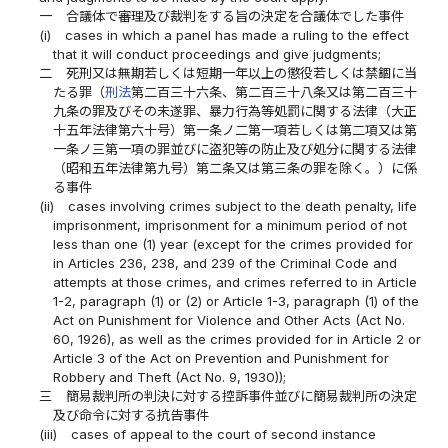
一
合議体で審理及び裁判をする旨の決定を合議体でした事件
(i)
cases in which a panel has made a ruling to the effect
that it will conduct proceedings and give judgments;
二
死刑又は無期若しくは短期一年以上の懲役若しくは禁錮に当
たる罪（
刑法
第二百三十六条、第二百三十八条又は第二百三十
九条の罪及びその未遂罪、暴力行為等処罰に関する法律（大正
十五年法律第六十号）第一条ノ二第一項若しくは第二項又は第
一条ノ三第一項の罪並びに盗犯等の防止及び処分に関する法律
（昭和五年法律第九号）第二条又は第三条の罪を除く。）に係
る事件
(ii)
cases involving crimes subject to the death penalty, life
imprisonment, imprisonment for a minimum period of not
less than one (1) year (except for the crimes provided for
in Articles 236, 238, and 239 of the Criminal Code and
attempts at those crimes, and crimes referred to in Article
1-2, paragraph (1) or (2) or Article 1-3, paragraph (1) of the
Act on Punishment for Violence and Other Acts (Act No.
60, 1926), as well as the crimes provided for in Article 2 or
Article 3 of the Act on Prevention and Punishment for
Robbery and Theft (Act No. 9, 1930));
三
簡易裁判所の判決に対する控訴事件並びに簡易裁判所の決定
及び命令に対する抗告事件
(iii)
cases of appeal to the court of second instance