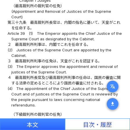
Chapter I Judges
（最高裁判所の裁判官の任免）
(Appointment and Removal of Justices of the Supreme
Court)
第三十九条
最高裁判所長官は、内閣の指名に基いて、天皇がこれ
を任命する。
Article 39
(1)
The Emperor appoints the Chief Justice of the
Supreme Court as designated by the Cabinet.
２
最高裁判所判事は、内閣でこれを任命する。
(2)
Justices of the Supreme Court are appointed by the
Cabinet.
３
最高裁判所判事の任免は、天皇がこれを認証する。
(3)
The Emperor approves the appointment and removal of
justices of the Supreme Court.
４
最高裁判所長官及び最高裁判所判事の任命は、国民の審査に関
する法律の定めるところにより国民の審査に付される。
translate
(4)
The appointment of the Chief Justice of the Supreme
Court and of justices of the Supreme Court is reviewed by
the people pursuant to laws concerning national
download
referendums.
（下級裁判所の裁判官の任免）
(Appointment and Removal of Judges of Lower Courts)
本文
目次・履歴
第四十条
高等裁判所長官、判事、判事補及び簡易裁判所判事は、