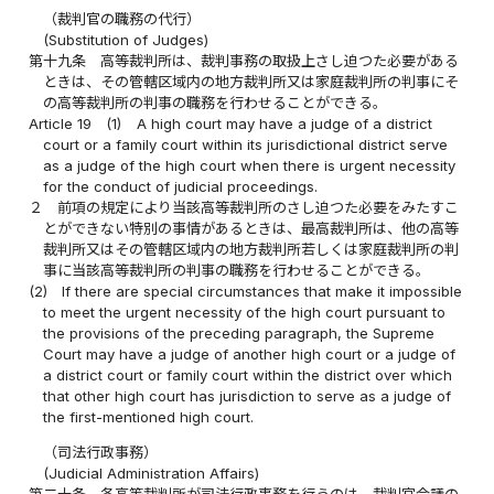
（裁判官の職務の代行）
(Substitution of Judges)
第十九条
高等裁判所は、裁判事務の取扱上さし迫つた必要がある
ときは、その管轄区域内の地方裁判所又は家庭裁判所の判事にそ
の高等裁判所の判事の職務を行わせることができる。
Article 19
(1)
A high court may have a judge of a district
court or a family court within its jurisdictional district serve
as a judge of the high court when there is urgent necessity
for the conduct of judicial proceedings.
２
前項の規定により当該高等裁判所のさし迫つた必要をみたすこ
とができない特別の事情があるときは、最高裁判所は、他の高等
裁判所又はその管轄区域内の地方裁判所若しくは家庭裁判所の判
事に当該高等裁判所の判事の職務を行わせることができる。
(2)
If there are special circumstances that make it impossible
to meet the urgent necessity of the high court pursuant to
the provisions of the preceding paragraph, the Supreme
Court may have a judge of another high court or a judge of
a district court or family court within the district over which
that other high court has jurisdiction to serve as a judge of
the first-mentioned high court.
（司法行政事務）
(Judicial Administration Affairs)
第二十条
各高等裁判所が司法行政事務を行うのは、裁判官会議の