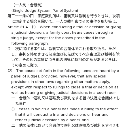
（一人制・合議制）
(Single Judge System, Panel System)
第三十一条の四
家庭裁判所は、審判又は裁判を行うときは、次項
に規定する場合を除いて、一人の裁判官でその事件を取り扱う。
Article 31-4
(1)
When conducting a trial or decision or giving
a judicial decision, a family court hears cases through a
single judge, except for the cases prescribed in the
following paragraph.
２
次に掲げる事件は、裁判官の合議体でこれを取り扱う。ただ
し、審判を終局させる決定並びに法廷ですべき審理及び裁判を除
いて、その他の事項につき他の法律に特別の定めがあるときは、
その定めに従う。
(2)
The cases set forth in the following items are heard by a
panel of judges; provided, however, that any special
provisions in other laws regarding other matters apply,
except with respect to rulings to close a trial or decision as
well as hearing or giving judicial decisions in a court room:
一
合議体で審判又は審理及び裁判をする旨の決定を合議体でし
た事件
(i)
cases in which a panel has made a ruling to the effect
that it will conduct a trial and decisions or hear and
render judicial decisions by a panel; and
二
他の法律において合議体で審判又は審理及び裁判をすべきも