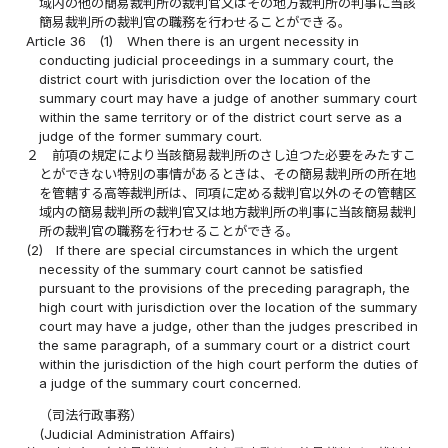
域内の他の簡易裁判所の裁判官又はその地方裁判所の判事に当該
簡易裁判所の裁判官の職務を行わせることができる。
Article 36
(1)
When there is an urgent necessity in
conducting judicial proceedings in a summary court, the
district court with jurisdiction over the location of the
summary court may have a judge of another summary court
within the same territory or of the district court serve as a
judge of the former summary court.
２
前項の規定により当該簡易裁判所のさし迫つた必要をみたすこ
とができない特別の事情があるときは、その簡易裁判所の所在地
を管轄する高等裁判所は、同項に定める裁判官以外のその管轄区
域内の簡易裁判所の裁判官又は地方裁判所の判事に当該簡易裁判
所の裁判官の職務を行わせることができる。
(2)
If there are special circumstances in which the urgent
necessity of the summary court cannot be satisfied
pursuant to the provisions of the preceding paragraph, the
high court with jurisdiction over the location of the summary
court may have a judge, other than the judges prescribed in
the same paragraph, of a summary court or a district court
within the jurisdiction of the high court perform the duties of
a judge of the summary court concerned.
（司法行政事務）
(Judicial Administration Affairs)