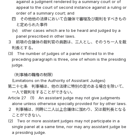
against a judgment rendered by a summary court or of
appeal to the court of second instance against a ruling or
order of a summary court; and
四
その他他の法律において合議体で審理及び裁判をすべきもの
と定められた事件
(iv)
other cases which are to be heard and judged by a
panel prescribed in other laws.
３
前項の合議体の裁判官の員数は、三人とし、そのうち一人を裁
判長とする。
(3)
The number of judges of a panel referred to in the
preceding paragraph is three, one of whom is the presiding
judge.
（判事補の職権の制限）
(Limitations on the Authority of Assistant Judges)
第二十七条
判事補は、他の法律に特別の定のある場合を除いて、
一人で裁判をすることができない。
Article 27
(1)
An assistant judge may not give judgments
alone unless otherwise specially provided for by other laws.
２
判事補は、同時に二人以上合議体に加わり、又は裁判長となる
ことができない。
(2)
Two or more assistant judges may not participate in a
single panel at a same time, nor may any assistant judge be
a presiding judge.