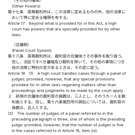
（その他の権限）
(Other Powers)
第十七条
高等裁判所は、この法律に定めるものの外、他の法律に
おいて特に定める権限を有する。
Article 17
Beyond what is provided for in this Act, a high
court has powers that are specially provided for by other
laws.
（合議制）
(Panel Court System)
第十八条
高等裁判所は、裁判官の合議体でその事件を取り扱う。
但し、法廷ですべき審理及び裁判を除いて、その他の事項につき
他の法律に特別の定があるときは、その定に従う。
Article 18
(1)
A high court handles cases through a panel of
judges; provided, however, that any special provisions
provided for in other laws regarding matters other than
proceedings and judgments to be made by the court apply.
２
前項の合議体の裁判官の員数は、三人とし、そのうち一人を裁
判長とする。但し、第十六条第四号の訴訟については、裁判官の
員数は、五人とする。
(2)
The number of judges of a panel referred to in the
preceding paragraph is three, one of whom is the presiding
judge; provided, however, that the number of judges is five
in the cases referred to in Article 16, item (iv).