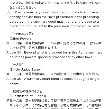
るときは、訴訟法の定めるところにより事件を地方裁判所に移さ
なければならない。
(3)
When a summary court finds it appropriate to impose a
penalty heavier than the limits prescribed in the preceding
paragraph, the summary court must transfer the case to a
district court pursuant to the provisions of procedural laws.
（その他の権限）
(Other Powers)
第三十四条
簡易裁判所は、この法律に定めるものの外、他の法律
において特に定める権限を有する。
Article 34
Beyond what is provided for in this Act, a summary
court has powers specially provided for by other laws.
（一人制）
(Single Judge System)
第三十五条
簡易裁判所は、一人の裁判官でその事件を取り扱う。
Article 35
A summary court handles cases through a single
judge.
（裁判官の職務の代行）
(Substitution of Judges)
第三十六条
簡易裁判所において裁判事務の取扱上さし迫つた必要
があるときは、その所在地を管轄する地方裁判所は、その管轄区