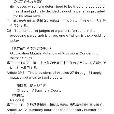
のと定められた事件
(ii)
cases which are determined to be tried and decided or
heard and judicially decided through a panel as provided
for by other laws.
３
前項の合議体の裁判官の員数は、三人とし、そのうち一人を裁
判長とする。
(3)
The number of judges of a panel referred to in the
preceding paragraph is three, one of whom is the presiding
judge.
（地方裁判所の規定の準用）
(Application Mutatis Mutandis of Provisions Concerning
District Courts)
第三十一条の五
第二十七条乃至第三十一条の規定は、家庭裁判所
にこれを準用する。
Article 31-5
The provisions of Articles 27 through 31 apply
mutatis mutandis to family courts.
第四章 簡易裁判所
Chapter IV Summary Courts
（裁判官）
(Judges)
第三十二条
各簡易裁判所に相応な員数の簡易裁判所判事を置く。
Article 32
A summary court has the necessary number of