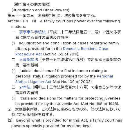
（裁判権その他の権限）
(Jurisdiction and Other Powers)
第三十一条の三
家庭裁判所は、次の権限を有する。
Article 31-3
(1)
A family court has power over the following
matters:
一
家事事件手続法
（平成二十三年法律第五十二号）で定める家
庭に関する事件の審判及び調停
(i)
adjudication and conciliation of cases regarding family
affairs provided for in the
Domestic Relations Case
Procedure Act
(Act No. 52 of 2011);
二
人事訴訟法
（平成十五年法律第百九号）で定める人事訴訟の
第一審の裁判
(ii)
judicial decisions of the first instance relating to
personal status litigation provided for by the
Personal
Status Litigation Act
(Act No. 109 of 2003);
三
少年法
（昭和二十三年法律第百六十八号）で定める少年の保
護事件の審判
(iii)
trials and decisions for matters for protecting juveniles
as provided for by the Juvenile Act (Act No. 168 of 1948).
２
家庭裁判所は、この法律に定めるものの外、他の法律において
特に定める権限を有する。
(2)
Beyond what is provided for in this Act, a family court has
powers specially provided for by other laws.