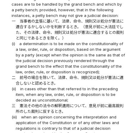
cases are to be handled by the grand bench and which by
a petty bench; provided, however, that in the following
instances, a petty bench may not give a judicial decision:
一
当事者の主張に基いて、法律、命令、規則又は処分が憲法に
適合するかしないかを判断するとき。（意見が前に大法廷でし
た、その法律、命令、規則又は処分が憲法に適合するとの裁判
と同じであるときを除く。）
(i)
a determination is to be made on the constitutionality of
a law, order, rule, or disposition, based on the argument
by a party (except when the opinion is the same as that of
the judicial decision previously rendered through the
grand bench to the effect that the constitutionality of the
law, order, rule, or disposition is recognized);
二
前号の場合を除いて、法律、命令、規則又は処分が憲法に適
合しないと認めるとき。
(ii)
in cases other than that referred to in the preceding
item, when any law, order, rule, or disposition is to be
decided as unconstitutional;
三
憲法その他の法令の解釈適用について、意見が前に最高裁判
所のした裁判に反するとき。
(iii)
when an opinion concerning the interpretation and
application of the Constitution or of any other laws and
regulations is contrary to that of a judicial decision