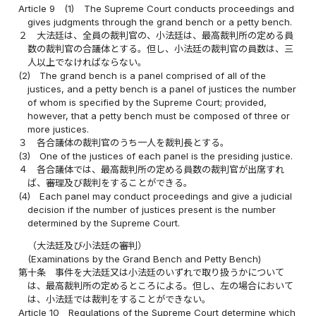
Article 9
(1)
The Supreme Court conducts proceedings and
gives judgments through the grand bench or a petty bench.
２
大法廷は、全員の裁判官の、小法廷は、最高裁判所の定める員
数の裁判官の合議体とする。但し、小法廷の裁判官の員数は、三
人以上でなければならない。
(2)
The grand bench is a panel comprised of all of the
justices, and a petty bench is a panel of justices the number
of whom is specified by the Supreme Court; provided,
however, that a petty bench must be composed of three or
more justices.
３
各合議体の裁判官のうち一人を裁判長とする。
(3)
One of the justices of each panel is the presiding justice.
４
各合議体では、最高裁判所の定める員数の裁判官が出席すれ
ば、審理及び裁判をすることができる。
(4)
Each panel may conduct proceedings and give a judicial
decision if the number of justices present is the number
determined by the Supreme Court.
（大法廷及び小法廷の審判）
(Examinations by the Grand Bench and Petty Bench)
第十条
事件を大法廷又は小法廷のいずれで取り扱うかについて
は、最高裁判所の定めるところによる。但し、左の場合において
は、小法廷では裁判をすることができない。
Article 10
Regulations of the Supreme Court determine which