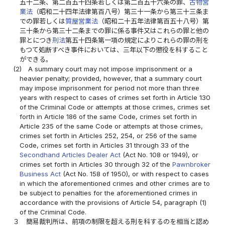
五十二条、第二百五十四条若しくは第二百五十六条の罪、
古物営
業法
（昭和二十四年法律第百八号）第三十一条から第三十三条ま
での罪若しくは
質屋営業法
（昭和二十五年法律第百五十八号）第
三十条から第三十二条までの罪に係る事件又はこれらの罪と他の
罪とにつき
刑法
第五十四条第一項の規定によりこれらの罪の刑を
もつて処断すべき事件においては、三年以下の懲役を科すること
ができる。
(2)
A summary court may not impose imprisonment or a
heavier penalty; provided, however, that a summary court
may impose imprisonment for period not more than three
years with respect to cases of crimes set forth in Article 130
of the Criminal Code or attempts at those crimes, crimes set
forth in Article 186 of the same Code, crimes set forth in
Article 235 of the same Code or attempts at those crimes,
crimes set forth in Articles 252, 254, or 256 of the same
Code, crimes set forth in Articles 31 through 33 of the
Secondhand Articles Dealer Act
(Act No. 108 or 1949), or
crimes set forth in Articles 30 through 32 of the
Pawnbroker
Business Act
(Act No. 158 of 1950), or with respect to cases
in which the aforementioned crimes and other crimes are to
be subject to penalties for the aforementioned crimes in
accordance with the provisions of Article 54, paragraph (1)
of the Criminal Code.
３
簡易裁判所は、前項の制限を超える刑を科するのを相当と認め