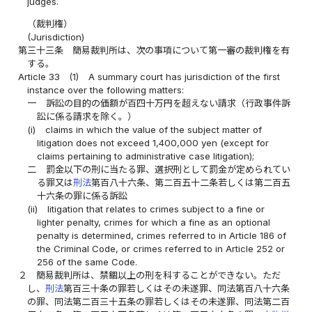
judges.
（裁判権）
(Jurisdiction)
第三十三条
簡易裁判所は、次の事項について第一審の裁判権を有
する。
Article 33
(1)
A summary court has jurisdiction of the first
instance over the following matters:
一
訴訟の目的の価額が百四十万円を超えない請求（行政事件訴
訟に係る請求を除く。）
(i)
claims in which the value of the subject matter of
litigation does not exceed 1,400,000 yen (except for
claims pertaining to administrative case litigation);
二
罰金以下の刑に当たる罪、選択刑として罰金が定められてい
る罪又は
刑法
第百八十六条、第二百五十二条若しくは第二百五
十六条の罪に係る訴訟
(ii)
litigation that relates to crimes subject to a fine or
lighter penalty, crimes for which a fine as an optional
penalty is determined, crimes referred to in Article 186 of
the Criminal Code, or crimes referred to in Article 252 or
256 of the same Code.
２
簡易裁判所は、禁錮以上の刑を科することができない。ただ
し、
刑法
第百三十条の罪若しくはその未遂罪、同法第百八十六条
の罪、同法第二百三十五条の罪若しくはその未遂罪、同法第二百