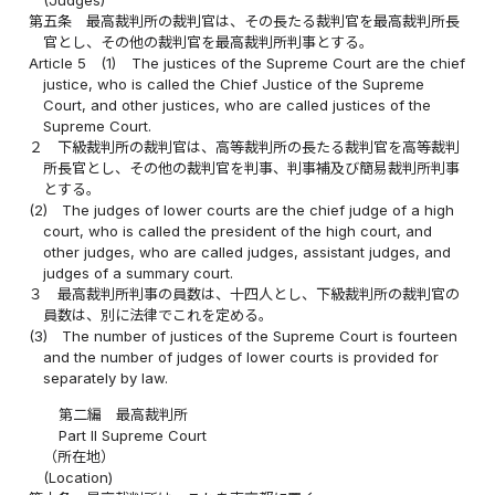
(Judges)
第五条
最高裁判所の裁判官は、その長たる裁判官を最高裁判所長
官とし、その他の裁判官を最高裁判所判事とする。
Article 5
(1)
The justices of the Supreme Court are the chief
justice, who is called the Chief Justice of the Supreme
Court, and other justices, who are called justices of the
Supreme Court.
２
下級裁判所の裁判官は、高等裁判所の長たる裁判官を高等裁判
所長官とし、その他の裁判官を判事、判事補及び簡易裁判所判事
とする。
(2)
The judges of lower courts are the chief judge of a high
court, who is called the president of the high court, and
other judges, who are called judges, assistant judges, and
judges of a summary court.
３
最高裁判所判事の員数は、十四人とし、下級裁判所の裁判官の
員数は、別に法律でこれを定める。
(3)
The number of justices of the Supreme Court is fourteen
and the number of judges of lower courts is provided for
separately by law.
第二編 最高裁判所
Part II Supreme Court
（所在地）
(Location)