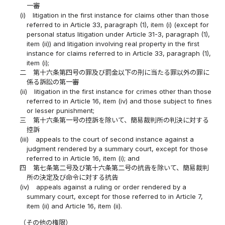
一審
(i)
litigation in the first instance for claims other than those
referred to in Article 33, paragraph (1), item (i) (except for
personal status litigation under Article 31-3, paragraph (1),
item (ii)) and litigation involving real property in the first
instance for claims referred to in Article 33, paragraph (1),
item (i);
二
第十六条第四号の罪及び罰金以下の刑に当たる罪以外の罪に
係る訴訟の第一審
(ii)
litigation in the first instance for crimes other than those
referred to in Article 16, item (iv) and those subject to fines
or lesser punishment;
三
第十六条第一号の控訴を除いて、簡易裁判所の判決に対する
控訴
(iii)
appeals to the court of second instance against a
judgment rendered by a summary court, except for those
referred to in Article 16, item (i); and
四
第七条第二号及び第十六条第二号の抗告を除いて、簡易裁判
所の決定及び命令に対する抗告
(iv)
appeals against a ruling or order rendered by a
summary court, except for those referred to in Article 7,
item (ii) and Article 16, item (ii).
（その他の権限）