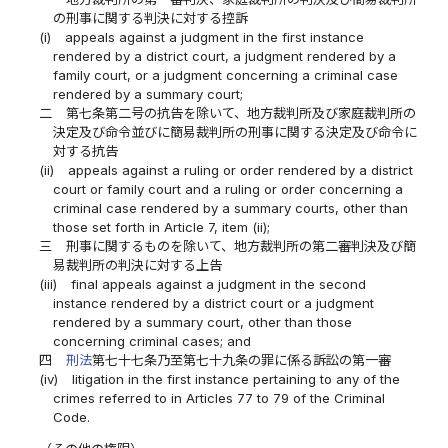
の刑事に関する判決に対する控訴
(i)
appeals against a judgment in the first instance
rendered by a district court, a judgment rendered by a
family court, or a judgment concerning a criminal case
rendered by a summary court;
二
第七条第二号の抗告を除いて、地方裁判所及び家庭裁判所の
決定及び命令並びに簡易裁判所の刑事に関する決定及び命令に
対する抗告
(ii)
appeals against a ruling or order rendered by a district
court or family court and a ruling or order concerning a
criminal case rendered by a summary courts, other than
those set forth in Article 7, item (ii);
三
刑事に関するものを除いて、地方裁判所の第二審判決及び簡
易裁判所の判決に対する上告
(iii)
final appeals against a judgment in the second
instance rendered by a district court or a judgment
rendered by a summary court, other than those
concerning criminal cases; and
四
刑法
第七十七条乃至第七十九条の罪に係る訴訟の第一審
(iv)
litigation in the first instance pertaining to any of the
crimes referred to in Articles 77 to 79 of the Criminal
Code.