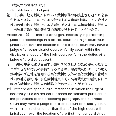
（裁判官の職務の代行）
(Substitution of Judges)
第二十八条
地方裁判所において裁判事務の取扱上さし迫つた必要
があるときは、その所在地を管轄する高等裁判所は、その管轄区
域内の他の地方裁判所、家庭裁判所又はその高等裁判所の裁判官
に当該地方裁判所の裁判官の職務を行わせることができる。
Article 28
(1)
If there is an urgent necessity in performing
judicial proceedings in a district court, the high court with
jurisdiction over the location of the district court may have a
judge of another district court or family court within the
district or a judge of the high court perform the duties of a
judge of the district court.
２
前項の規定により当該地方裁判所のさし迫つた必要をみたすこ
とができない特別の事情があるときは、最高裁判所は、その地方
裁判所の所在地を管轄する高等裁判所以外の高等裁判所の管轄区
域内の地方裁判所、家庭裁判所又はその高等裁判所の裁判官に当
該地方裁判所の裁判官の職務を行わせることができる。
(2)
If there are special circumstances in which the urgent
necessity of a district court cannot be satisfied pursuant to
the provisions of the preceding paragraph, the Supreme
Court may have a judge of a district court or a family court
within a jurisdiction other than that of the high court with
jurisdiction over the location of the first-mentioned district