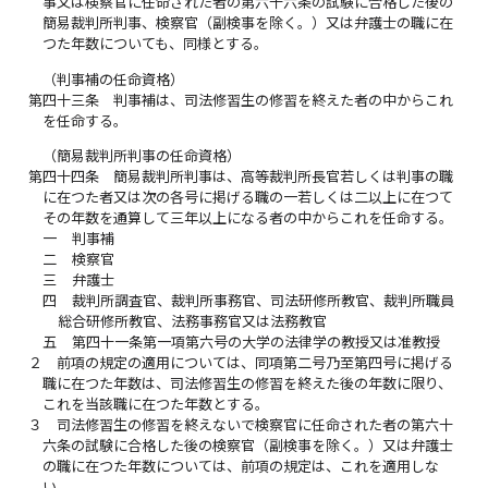
事又は検察官に任命された者の第六十六条の試験に合格した後の
簡易裁判所判事、検察官（副検事を除く。）又は弁護士の職に在
つた年数についても、同様とする。
（判事補の任命資格）
第四十三条
判事補は、司法修習生の修習を終えた者の中からこれ
を任命する。
（簡易裁判所判事の任命資格）
第四十四条
簡易裁判所判事は、高等裁判所長官若しくは判事の職
に在つた者又は次の各号に掲げる職の一若しくは二以上に在つて
その年数を通算して三年以上になる者の中からこれを任命する。
一
判事補
二
検察官
三
弁護士
四
裁判所調査官、裁判所事務官、司法研修所教官、裁判所職員
総合研修所教官、法務事務官又は法務教官
五
第四十一条第一項第六号の大学の法律学の教授又は准教授
２
前項の規定の適用については、同項第二号乃至第四号に掲げる
職に在つた年数は、司法修習生の修習を終えた後の年数に限り、
これを当該職に在つた年数とする。
３
司法修習生の修習を終えないで検察官に任命された者の第六十
六条の試験に合格した後の検察官（副検事を除く。）又は弁護士
の職に在つた年数については、前項の規定は、これを適用しな
い。