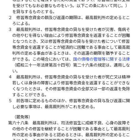
を受けてもなお必要なものをいう。以下この条において同じ。）
を貸与するものとする。
２
修習専念資金の額及び返還の期限は、最高裁判所の定めるとこ
ろによる。
３
最高裁判所は、修習専念資金の貸与を受けた者が災害、傷病そ
の他やむを得ない理由により修習専念資金を返還することが困難
となつたとき、又は修習専念資金の貸与を受けた者について修習
専念資金を返還することが経済的に困難である事由として最高裁
判所の定める事由があるときは、その返還の期限を猶予すること
ができる。この場合においては、
国の債権の管理等に関する法律
（昭和三十一年法律第百十四号）第二十六条の規定は、適用しな
い。
４
最高裁判所は、修習専念資金の貸与を受けた者が死亡又は精神
若しくは身体の障害により修習専念資金を返還することができな
くなつたときは、その修習専念資金の全部又は一部の返還を免除
することができる。
５
前各項に定めるもののほか、修習専念資金の貸与及び返還に関
し必要な事項は、最高裁判所がこれを定める。
（罷免等）
第六十八条
最高裁判所は、司法修習生に成績不良、心身の故障そ
の他のその修習を継続することが困難である事由として最高裁判
所の定める事由があると認めるときは、最高裁判所の定めるとこ