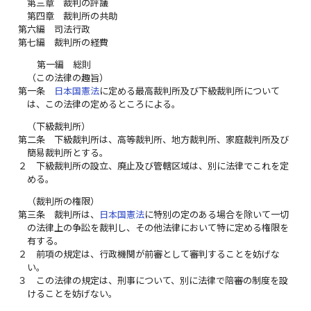
第三章 裁判の評議
第四章 裁判所の共助
第六編 司法行政
第七編 裁判所の経費
第一編 総則
（この法律の趣旨）
第一条
日本国憲法
に定める最高裁判所及び下級裁判所について
は、この法律の定めるところによる。
（下級裁判所）
第二条
下級裁判所は、高等裁判所、地方裁判所、家庭裁判所及び
簡易裁判所とする。
２
下級裁判所の設立、廃止及び管轄区域は、別に法律でこれを定
める。
（裁判所の権限）
第三条
裁判所は、
日本国憲法
に特別の定のある場合を除いて一切
の法律上の争訟を裁判し、その他法律において特に定める権限を
有する。
２
前項の規定は、行政機関が前審として審判することを妨げな
い。
３
この法律の規定は、刑事について、別に法律で陪審の制度を設
けることを妨げない。