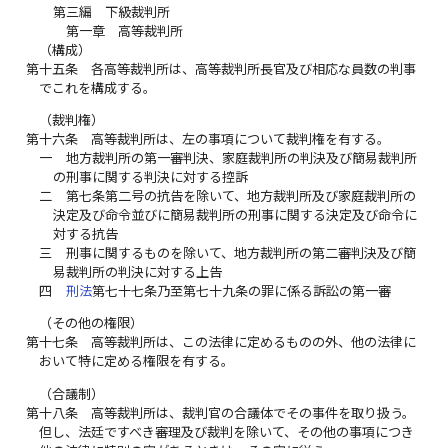
第三編 下級裁判所
第一章 高等裁判所
（構成）
第十五条
各高等裁判所は、高等裁判所長官及び相応な員数の判事
でこれを構成する。
（裁判権）
第十六条
高等裁判所は、左の事項について裁判権を有する。
一
地方裁判所の第一審判決、家庭裁判所の判決及び簡易裁判所
の刑事に関する判決に対する控訴
二
第七条第二号の抗告を除いて、地方裁判所及び家庭裁判所の
決定及び命令並びに簡易裁判所の刑事に関する決定及び命令に
対する抗告
三
刑事に関するものを除いて、地方裁判所の第二審判決及び簡
易裁判所の判決に対する上告
四
刑法
第七十七条乃至第七十九条の罪に係る訴訟の第一審
（その他の権限）
第十七条
高等裁判所は、この法律に定めるものの外、他の法律に
おいて特に定める権限を有する。
（合議制）
第十八条
高等裁判所は、裁判官の合議体でその事件を取り扱う。
但し、法廷ですべき審理及び裁判を除いて、その他の事項につき