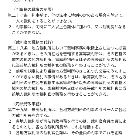
（判事補の職権の制限）
第二十七条
判事補は、他の法律に特別の定のある場合を除いて、
一人で裁判をすることができない。
２
判事補は、同時に二人以上合議体に加わり、又は裁判長となる
ことができない。
（裁判官の職務の代行）
第二十八条
地方裁判所において裁判事務の取扱上さし迫つた必要
があるときは、その所在地を管轄する高等裁判所は、その管轄区
域内の他の地方裁判所、家庭裁判所又はその高等裁判所の裁判官
に当該地方裁判所の裁判官の職務を行わせることができる。
２
前項の規定により当該地方裁判所のさし迫つた必要をみたすこ
とができない特別の事情があるときは、最高裁判所は、その地方
裁判所の所在地を管轄する高等裁判所以外の高等裁判所の管轄区
域内の地方裁判所、家庭裁判所又はその高等裁判所の裁判官に当
該地方裁判所の裁判官の職務を行わせることができる。
（司法行政事務）
第二十九条
最高裁判所は、各地方裁判所の判事のうち一人に各地
方裁判所長を命ずる。
２
各地方裁判所が司法行政事務を行うのは、裁判官会議の議によ
るものとし、各地方裁判所長が、これを総括する。
３
各地方裁判所の裁判官会議は、その全員の判事でこれを組織