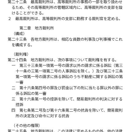
第二十二条
最高裁判所は、高等裁判所の事務の一部を取り扱わせ
るため、その高等裁判所の管轄区域内に、高等裁判所の支部を設
けることができる。
２
最高裁判所は、高等裁判所の支部に勤務する裁判官を定める。
第二章 地方裁判所
（構成）
第二十三条
各地方裁判所は、相応な員数の判事及び判事補でこれ
を構成する。
（裁判権）
第二十四条
地方裁判所は、次の事項について裁判権を有する。
一
第三十三条第一項第一号の請求以外の請求に係る訴訟（第三
十一条の三第一項第二号の人事訴訟を除く。）及び第三十三条
第一項第一号の請求に係る訴訟のうち不動産に関する訴訟の第
一審
二
第十六条第四号の罪及び罰金以下の刑に当たる罪以外の罪に
係る訴訟の第一審
三
第十六条第一号の控訴を除いて、簡易裁判所の判決に対する
控訴
四
第七条第二号及び第十六条第二号の抗告を除いて、簡易裁判
所の決定及び命令に対する抗告
（その他の権限）
第二十五条
地方裁判所は、この法律に定めるものの外、他の法律