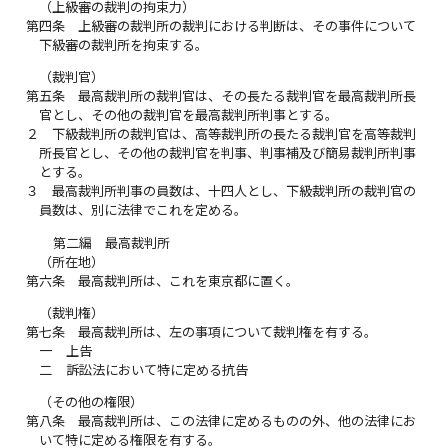
（上級審の裁判の拘束力）
第四条
上級審の裁判所の裁判における判断は、その事件について
下級審の裁判所を拘束する。
（裁判官）
第五条
最高裁判所の裁判官は、その長たる裁判官を最高裁判所長
官とし、その他の裁判官を最高裁判所判事とする。
２
下級裁判所の裁判官は、高等裁判所の長たる裁判官を高等裁判
所長官とし、その他の裁判官を判事、判事補及び簡易裁判所判事
とする。
３
最高裁判所判事の員数は、十四人とし、下級裁判所の裁判官の
員数は、別に法律でこれを定める。
第二編 最高裁判所
（所在地）
第六条
最高裁判所は、これを東京都に置く。
（裁判権）
第七条
最高裁判所は、左の事項について裁判権を有する。
一
上告
二
訴訟法において特に定める抗告
（その他の権限）
第八条
最高裁判所は、この法律に定めるものの外、他の法律にお
いて特に定める権限を有する。