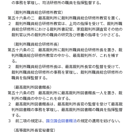
の事務を掌理し、司法研修所の職員を指揮監督する。
（裁判所職員総合研修所教官）
第五十六条の二
最高裁判所に裁判所職員総合研修所教官を置く。
２
裁判所職員総合研修所教官は、上司の指揮を受けて、裁判所職
員総合研修所における裁判所書記官、家庭裁判所調査官その他の
裁判官以外の裁判所の職員の研究及び修養の指導をつかさどる。
（裁判所職員総合研修所長）
第五十六条の三
最高裁判所に裁判所職員総合研修所長を置き、裁
判所職員総合研修所教官の中から、最高裁判所が、これを補す
る。
２
裁判所職員総合研修所長は、最高裁判所長官の監督を受けて、
裁判所職員総合研修所の事務を掌理し、裁判所職員総合研修所の
職員を指揮監督する。
（最高裁判所図書館長）
第五十六条の四
最高裁判所に最高裁判所図書館長一人を置き、裁
判所の職員の中からこれを命ずる。
２
最高裁判所図書館長は、最高裁判所長官の監督を受けて最高裁
判所図書館の事務を掌理し、最高裁判所図書館の職員を指揮監督
する。
３
前二項の規定は、
国立国会図書館法
の規定の適用を妨げない。
（高等裁判所長官秘書官）