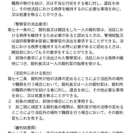
職務の執行を妨げ、又は不当な行状をする者に対し、退廷を命
じ、その他法廷における秩序を維持するのに必要な事項を命じ、
又は処置を執ることができる。
（警察官の派出要求）
第七十一条の二
裁判長又は開廷をした一人の裁判官は、法廷にお
ける秩序を維持するため必要があると認めるときは、警視総監又
は道府県警察本部長に警察官の派出を要求することができる。法
廷における秩序を維持するため特に必要があると認めるときは、
開廷前においてもその要求をすることができる。
２
前項の要求により派出された警察官は、法廷における秩序の維
持につき、裁判長又は一人の裁判官の指揮を受ける。
（法廷外における処分）
第七十二条
裁判所が他の法律の定めるところにより法廷外の場所
で職務を行う場合において、裁判長又は一人の裁判官は、裁判所
の職務の執行を妨げる者に対し、退去を命じ、その他必要な事項
を命じ、又は処置を執ることができる。
２
前条の規定は、前項の場合にこれを準用する。
３
前二項に規定する裁判長の権限は、裁判官が他の法律の定める
ところにより法廷外の場所で職務を行う場合において、その裁判
官もこれを有する。
（審判妨害罪）