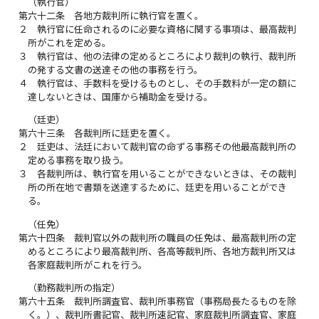
（執行官）
第六十二条
各地方裁判所に執行官を置く。
２
執行官に任命されるのに必要な資格に関する事項は、最高裁判
所がこれを定める。
３
執行官は、他の法律の定めるところにより裁判の執行、裁判所
の発する文書の送達その他の事務を行う。
４
執行官は、手数料を受けるものとし、その手数料が一定の額に
達しないときは、国庫から補助金を受ける。
（廷吏）
第六十三条
各裁判所に廷吏を置く。
２
廷吏は、法廷において裁判官の命ずる事務その他最高裁判所の
定める事務を取り扱う。
３
各裁判所は、執行官を用いることができないときは、その裁判
所の所在地で書類を送達するために、廷吏を用いることができ
る。
（任免）
第六十四条
裁判官以外の裁判所の職員の任免は、最高裁判所の定
めるところにより最高裁判所、各高等裁判所、各地方裁判所又は
各家庭裁判所がこれを行う。
（勤務裁判所の指定）
第六十五条
裁判所調査官、裁判所事務官（事務局長たるものを除
く。）、裁判所書記官、裁判所速記官、家庭裁判所調査官、家庭