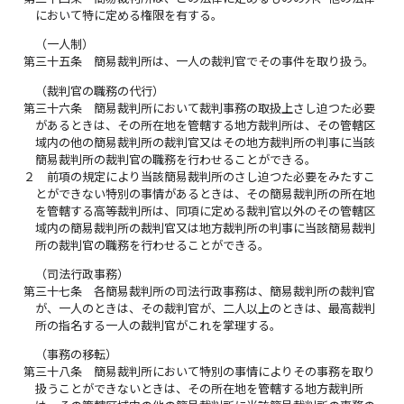
において特に定める権限を有する。
（一人制）
第三十五条
簡易裁判所は、一人の裁判官でその事件を取り扱う。
（裁判官の職務の代行）
第三十六条
簡易裁判所において裁判事務の取扱上さし迫つた必要
があるときは、その所在地を管轄する地方裁判所は、その管轄区
域内の他の簡易裁判所の裁判官又はその地方裁判所の判事に当該
簡易裁判所の裁判官の職務を行わせることができる。
２
前項の規定により当該簡易裁判所のさし迫つた必要をみたすこ
とができない特別の事情があるときは、その簡易裁判所の所在地
を管轄する高等裁判所は、同項に定める裁判官以外のその管轄区
域内の簡易裁判所の裁判官又は地方裁判所の判事に当該簡易裁判
所の裁判官の職務を行わせることができる。
（司法行政事務）
第三十七条
各簡易裁判所の司法行政事務は、簡易裁判所の裁判官
が、一人のときは、その裁判官が、二人以上のときは、最高裁判
所の指名する一人の裁判官がこれを掌理する。
（事務の移転）
第三十八条
簡易裁判所において特別の事情によりその事務を取り
扱うことができないときは、その所在地を管轄する地方裁判所