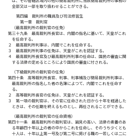
は、その管轄区域内の他の簡易裁判所に当該簡易裁判所の事務の
全部又は一部を取り扱わせることができる。
第四編 裁判所の職員及び司法修習生
第一章 裁判官
（最高裁判所の裁判官の任免）
第三十九条
最高裁判所長官は、内閣の指名に基いて、天皇がこれ
を任命する。
２
最高裁判所判事は、内閣でこれを任命する。
３
最高裁判所判事の任免は、天皇がこれを認証する。
４
最高裁判所長官及び最高裁判所判事の任命は、国民の審査に関
する法律の定めるところにより国民の審査に付される。
（下級裁判所の裁判官の任免）
第四十条
高等裁判所長官、判事、判事補及び簡易裁判所判事は、
最高裁判所の指名した者の名簿によつて、内閣でこれを任命す
る。
２
高等裁判所長官の任免は、天皇がこれを認証する。
３
第一項の裁判官は、その官に任命された日から十年を経過した
ときは、その任期を終えるものとし、再任されることができる。
（最高裁判所の裁判官の任命資格）
第四十一条
最高裁判所の裁判官は、識見の高い、法律の素養のあ
る年齢四十年以上の者の中からこれを任命し、そのうち少くとも
十人は、十年以上第一号及び第二号に掲げる職の一若しくは二に