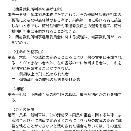
（簡易裁判所判事の選考任命）
第四十五条
多年司法事務にたずさわり、その他簡易裁判所判事の
職務に必要な学識経験のある者は、前条第一項に掲げる者に該当
しないときでも、簡易裁判所判事選考委員会の選考を経て、簡易
裁判所判事に任命されることができる。
２
簡易裁判所判事選考委員会に関する規程は、最高裁判所がこれ
を定める。
（任命の欠格事由）
第四十六条
他の法律の定めるところにより一般の官吏に任命され
ることができない者の外、左の各号の一に該当する者は、これを
裁判官に任命することができない。
一
禁錮以上の刑に処せられた者
二
弾劾裁判所の罷免の裁判を受けた者
（補職）
第四十七条
下級裁判所の裁判官の職は、最高裁判所がこれを補す
る。
（身分の保障）
第四十八条
裁判官は、公の弾劾又は国民の審査に関する法律によ
る場合及び別に法律で定めるところにより心身の故障のために職
務を執ることができないと裁判された場合を除いては、その意思