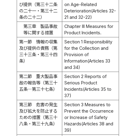
び提供（第三十二条
on Age-Related
の二十一・第三十二
Deterioration(Articles 32-
条の二十二）
21 and 32-22)
第三章 製品事故
Chapter III Measures for
等に関する措置
Product Incidents.
第一節 情報の収集
Section 1 Responsibility
及び提供の責務（第
for the Collection and
三十三条・第三十四
Provision of
条）
Information(Articles 33
and 34)
第二節 重大製品事
Section 2 Reports of
故の報告等（第三十
Serious Product
五条―第三十七条）
Incidents(Articles 35 to
37)
第三節 危害の発生
Section 3 Measures to
及び拡大を防止する
Prevent the Occurrence
ための措置（第三十
or Increase of Safety
八条・第三十九条）
Hazards(Articles 38 and
39)