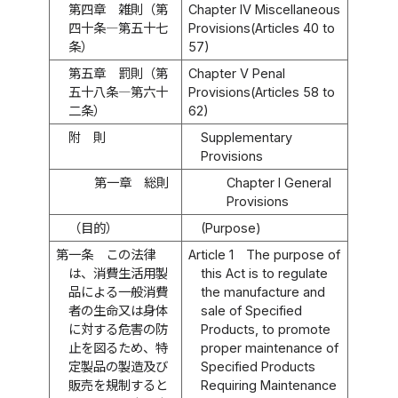
第四章 雑則（第
Chapter IV Miscellaneous
四十条―第五十七
Provisions(Articles 40 to
条）
57)
第五章 罰則（第
Chapter V Penal
五十八条―第六十
Provisions(Articles 58 to
二条）
62)
附 則
Supplementary
Provisions
第一章 総則
Chapter I General
Provisions
（目的）
(Purpose)
第一条
この法律
Article 1
The purpose of
は、消費生活用製
this Act is to regulate
品による一般消費
the manufacture and
者の生命又は身体
sale of Specified
に対する危害の防
Products, to promote
止を図るため、特
proper maintenance of
定製品の製造及び
Specified Products
販売を規制すると
Requiring Maintenance