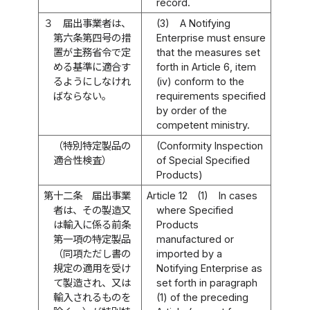
record.
３
届出事業者は、
(3)
A Notifying
第六条第四号の措
Enterprise must ensure
置が主務省令で定
that the measures set
める基準に適合す
forth in Article 6, item
るようにしなけれ
(iv) conform to the
ばならない。
requirements specified
by order of the
competent ministry.
（特別特定製品の
(Conformity Inspection
適合性検査）
of Special Specified
Products)
第十二条
届出事業
Article 12
(1)
In cases
者は、その製造又
where Specified
は輸入に係る前条
Products
第一項の特定製品
manufactured or
（同項ただし書の
imported by a
規定の適用を受け
Notifying Enterprise as
て製造され、又は
set forth in paragraph
輸入されるものを
(1) of the preceding