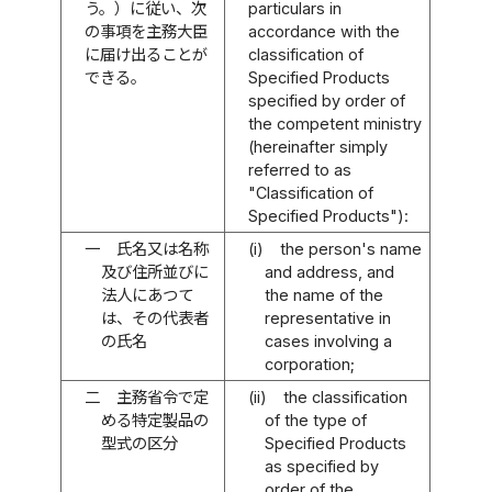
う。）に従い、次
particulars in
の事項を主務大臣
accordance with the
に届け出ることが
classification of
できる。
Specified Products
specified by order of
the competent ministry
(hereinafter simply
referred to as
"Classification of
Specified Products"):
一
氏名又は名称
(i)
the person's name
及び住所並びに
and address, and
法人にあつて
the name of the
は、その代表者
representative in
の氏名
cases involving a
corporation;
二
主務省令で定
(ii)
the classification
める特定製品の
of the type of
型式の区分
Specified Products
as specified by
order of the