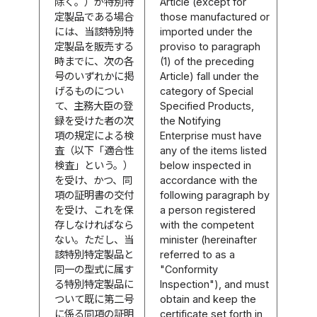
除く。）が特別特
Article (except for
定製品である場合
those manufactured or
には、当該特別特
imported under the
定製品を販売する
proviso to paragraph
時までに、次の各
(1) of the preceding
号のいずれかに掲
Article) fall under the
げるものについ
category of Special
て、主務大臣の登
Specified Products,
録を受けた者の次
the Notifying
項の規定による検
Enterprise must have
査（以下「適合性
any of the items listed
検査」という。）
below inspected in
を受け、かつ、同
accordance with the
項の証明書の交付
following paragraph by
を受け、これを保
a person registered
存しなければなら
with the competent
ない。ただし、当
minister (hereinafter
該特別特定製品と
referred to as a
同一の型式に属す
"Conformity
る特別特定製品に
Inspection"), and must
ついて既に第二号
obtain and keep the
に係る同項の証明
certificate set forth in