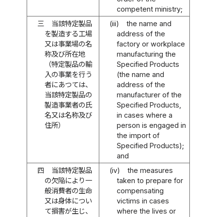
competent ministry;
三
当該特定製品
(iii)
the name and
を製造する工場
address of the
又は事業場の名
factory or workplace
称及び所在地
manufacturing the
（特定製品の輸
Specified Products
入の事業を行う
(the name and
者にあつては、
address of the
当該特定製品の
manufacturer of the
製造事業者の氏
Specified Products,
名又は名称及び
in cases where a
住所）
person is engaged in
the import of
Specified Products);
and
四
当該特定製品
(iv)
the measures
の欠陥により一
taken to prepare for
般消費者の生命
compensating
又は身体につい
victims in cases
て損害が生じ、
where the lives or