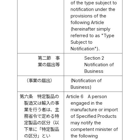
of the type subject to
notification under the
provisions of the
following Article
(hereinafter simply
referred to as "Type
Subject to
Notification").
第二節 事
Section 2
業の届出等
Notification of
Business
（事業の届出）
(Notification of
Business)
第六条
特定製品の
Article 6
A person
製造又は輸入の事
engaged in the
業を行う者は、主
manufacture or import
務省令で定める特
of Specified Products
定製品の区分（以
may notify the
下単に「特定製品
competent minister of
の区分」とい
the following