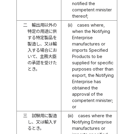
notified the
competent minister
thereof;
二
輸出用以外の
(ii)
cases where,
特定の用途に供
when the Notifying
する特定製品を
Enterprise
製造し、又は輸
manufactures or
入する場合にお
imports Specified
いて、主務大臣
Products to be
の承認を受けた
supplied for specific
とき。
purposes other than
export, the Notifying
Enterprise has
obtained the
approval of the
competent minister;
or
三
試験用に製造
(iii)
cases where the
し、又は輸入す
Notifying Enterprise
るとき。
manufactures or