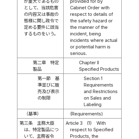
が重大であるもの
provided for by
として、当該危害
Cabinet Order with
の内容又は事故の
respect to details of
態様に関し政令で
the safety hazard or
定める要件に該当
the manner of the
するものをいう。
incident, being
incidents where actual
or potential harm is
serious.
第二章 特定
Chapter II
製品
Specified Products
第一節 基
Section 1
準並びに販
Requirements
売及び表示
and Restrictions
の制限
on Sales and
Labeling
（基準）
(Requirements)
第三条
主務大臣
Article 3
(1)
With
は、特定製品につ
respect to Specified
いて、主務省令
Products, the