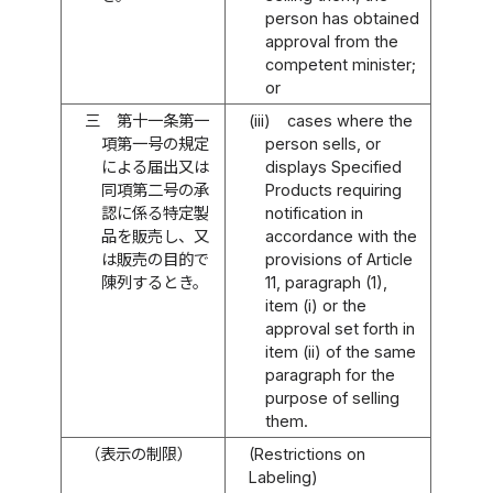
person has obtained
approval from the
competent minister;
or
三
第十一条第一
(iii)
cases where the
項第一号の規定
person sells, or
による届出又は
displays Specified
同項第二号の承
Products requiring
認に係る特定製
notification in
品を販売し、又
accordance with the
は販売の目的で
provisions of Article
陳列するとき。
11, paragraph (1),
item (i) or the
approval set forth in
item (ii) of the same
paragraph for the
purpose of selling
them.
（表示の制限）
(Restrictions on
Labeling)