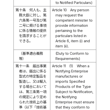
to Notified Particulars)
第十条
何人も、主
Article 10
Any person
務大臣に対し、第
may request the
六条第一号及び第
competent minister to
二号に掲げる事項
provide information
に係る情報の提供
pertaining to the
を請求することが
particulars listed in
できる。
Article 6, item (i) and
item (ii).
（基準適合義務
(Duty to Conform to
等）
Requirements)
第十一条
届出事業
Article 11
(1)
When a
者は、届出に係る
Notifying Enterprise
型式の特定製品を
manufactures or
製造し、又は輸入
imports Specified
する場合において
Products of the Type
は、第三条第一項
Subject to Notification,
の規定により定め
the Notifying
られた技術上の基
Enterprise must ensure
準（以下「技術基
that they conform to