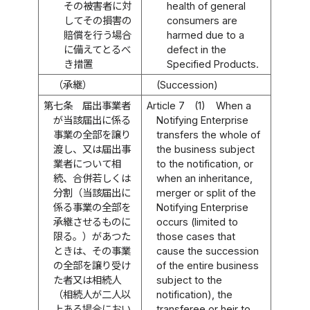
その被害者に対
health of general
してその損害の
consumers are
賠償を行う場合
harmed due to a
に備えてとるべ
defect in the
き措置
Specified Products.
（承継）
(Succession)
第七条
届出事業者
Article 7
(1)
When a
が当該届出に係る
Notifying Enterprise
事業の全部を譲り
transfers the whole of
渡し、又は届出事
the business subject
業者について相
to the notification, or
続、合併若しくは
when an inheritance,
分割（当該届出に
merger or split of the
係る事業の全部を
Notifying Enterprise
承継させるものに
occurs (limited to
限る。）があつた
those cases that
ときは、その事業
cause the succession
の全部を譲り受け
of the entire business
た者又は相続人
subject to the
（相続人が二人以
notification), the
上ある場合におい
transferee or heir to