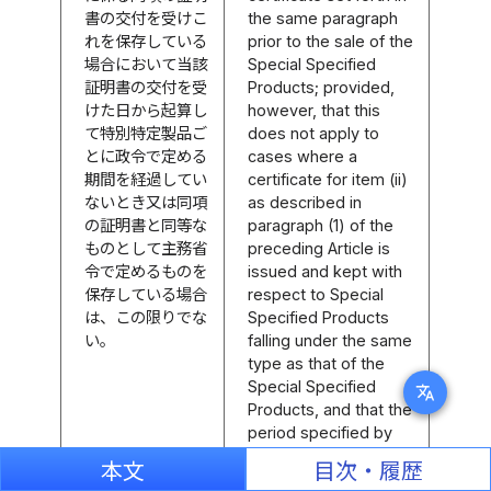
書の交付を受けこ
the same paragraph
れを保存している
prior to the sale of the
場合において当該
Special Specified
証明書の交付を受
Products; provided,
けた日から起算し
however, that this
て特別特定製品ご
does not apply to
とに政令で定める
cases where a
期間を経過してい
certificate for item (ii)
ないとき又は同項
as described in
の証明書と同等な
paragraph (1) of the
ものとして主務省
preceding Article is
令で定めるものを
issued and kept with
保存している場合
respect to Special
は、この限りでな
Specified Products
い。
falling under the same
type as that of the
Special Specified
translate
Products, and that the
period specified by
Cabinet Order for the
本文
目次・履歴
respective Special