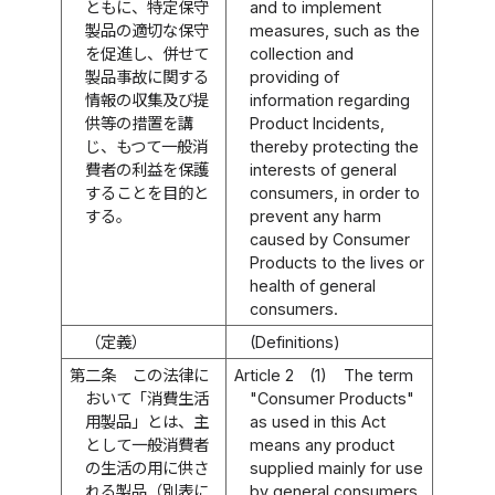
ともに、特定保守
and to implement
製品の適切な保守
measures, such as the
を促進し、併せて
collection and
製品事故に関する
providing of
情報の収集及び提
information regarding
供等の措置を講
Product Incidents,
じ、もつて一般消
thereby protecting the
費者の利益を保護
interests of general
することを目的と
consumers, in order to
する。
prevent any harm
caused by Consumer
Products to the lives or
health of general
consumers.
（定義）
(Definitions)
第二条
この法律に
Article 2
(1)
The term
おいて「消費生活
"Consumer Products"
用製品」とは、主
as used in this Act
として一般消費者
means any product
の生活の用に供さ
supplied mainly for use
れる製品（別表に
by general consumers