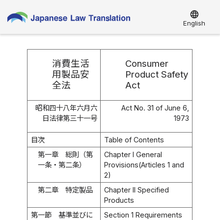
language
English
消費生活
Consumer
用製品安
Product Safety
全法
Act
昭和四十八年六月六
Act No. 31 of June 6,
日法律第三十一号
1973
目次
Table of Contents
第一章 総則（第
Chapter I General
一条・第二条）
Provisions(Articles 1 and
2)
第二章 特定製品
Chapter II Specified
Products
第一節 基準並びに
Section 1 Requirements