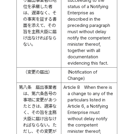
り届出事業者の地
succeeding to the
位を承継した者
status of a Notifying
は、遅滞なく、そ
Enterprise as
の事実を証する書
described in the
面を添えて、その
preceding paragraph
旨を主務大臣に届
must without delay
け出なければなら
notify the competent
ない。
minister thereof,
together with all
documentation
evidencing this fact.
（変更の届出）
(Notification of
Change)
第八条
届出事業者
Article 8
When there is
は、第六条各号の
a change to any of the
事項に変更があつ
particulars listed in
たときは、遅滞な
Article 6, a Notifying
く、その旨を主務
Enterprise must
大臣に届け出なけ
without delay notify
ればならない。た
the competent
だし、その変更が
minister thereof;