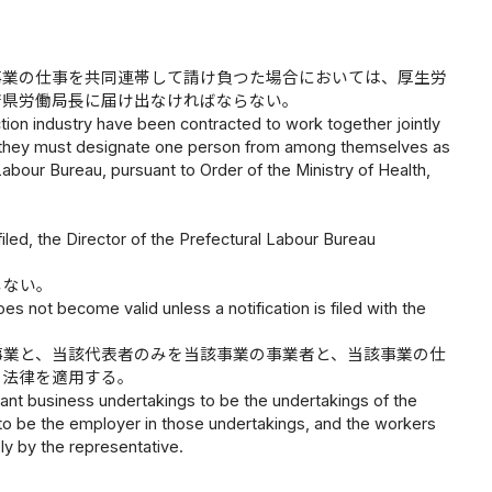
事業の仕事を共同連帯して請け負つた場合においては、厚生労
府県労働局長に届け出なければならない。
tion industry have been contracted to work together jointly
site, they must designate one person from among themselves as
l Labour Bureau, pursuant to Order of the Ministry of Health,
filed, the Director of the Prefectural Labour Bureau
じない。
s not become valid unless a notification is filed with the
事業と、当該代表者のみを当該事業の事業者と、当該事業の仕
の法律を適用する。
evant business undertakings to be the undertakings of the
e to be the employer in those undertakings, and the workers
y by the representative.