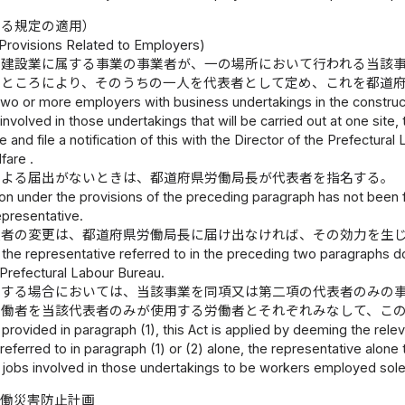
する規定の適用）
 Provisions Related to Employers)
の建設業に属する事業の事業者が、一の場所において行われる当該
るところにより、そのうちの一人を代表者として定め、これを都道
 two or more employers with business undertakings in the construc
s involved in those undertakings that will be carried out at one 
 and file a notification of this with the Director of the Prefectura
fare .
による届出がないときは、都道府県労働局長が代表者を指名する。
ation under the provisions of the preceding paragraph has not been 
epresentative.
表者の変更は、都道府県労働局長に届け出なければ、その効力を生
the representative referred to in the preceding two paragraphs doe
 Prefectural Labour Bureau.
定する場合においては、当該事業を同項又は第二項の代表者のみの
労働者を当該代表者のみが使用する労働者とそれぞれみなして、こ
 provided in paragraph (1), this Act is applied by deeming the rel
referred to in paragraph (1) or (2) alone, the representative alon
 jobs involved in those undertakings to be workers employed solel
労働災害防止計画