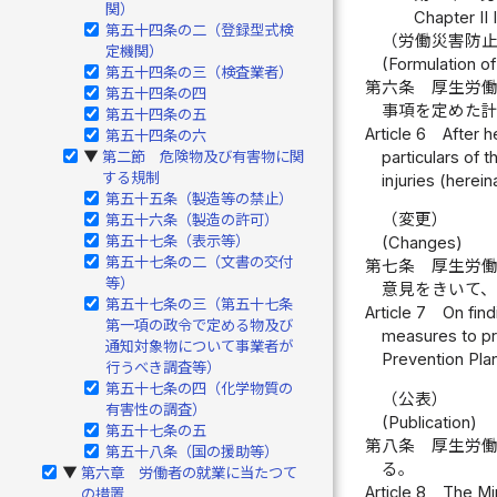
関）
Chapter II 
第五十四条の二（登録型式検
（労働災害防
定機関）
(Formulation of
第五十四条の三（検査業者）
第六条
厚生労
第五十四条の四
事項を定めた
第五十四条の五
Article 6
After h
第五十四条の六
particulars of 
第二節 危険物及び有害物に関
▶
する規制
injuries (herein
第五十五条（製造等の禁止）
（変更）
第五十六条（製造の許可）
第五十七条（表示等）
(Changes)
第五十七条の二（文書の交付
第七条
厚生労
等）
意見をきいて
第五十七条の三（第五十七条
Article 7
On find
第一項の政令で定める物及び
measures to pre
通知対象物について事業者が
Prevention Plan
行うべき調査等）
第五十七条の四（化学物質の
（公表）
有害性の調査）
(Publication)
第五十七条の五
第八条
厚生労
第五十八条（国の援助等）
る。
第六章 労働者の就業に当たつて
▶
Article 8
The Min
の措置