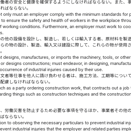
労働者の安全と健康を確保するようにしなければならない。また、
ければならない。
t only must an employer comply with the minimum standards for preve
 to ensure the safety and health of workers in the workplace thro
 working conditions. Furthermore, an employer must work to coo
es.
その他の設備を設計し、製造し、若しくは輸入する者、原材料を製
れらの物の設計、製造、輸入又は建設に際して、これらの物が使用
い。
t designs, manufactures, or imports the machinery, tools, or othe
 or designs constructions; must endeavor, in designing, manufactur
occurrence of industrial injuries caused by their use.
注文者等仕事を他人に請け負わせる者は、施工方法、工期等につい
に配慮しなければならない。
ch as a party ordering construction work, that contracts out a job
arding things such as construction techniques and the constructi
は、労働災害を防止するため必要な事項を守るほか、事業者その他
ればならない。
tion to observing the necessary particulars to prevent industrial i
vent industrial injuries that the employer and related parties imp