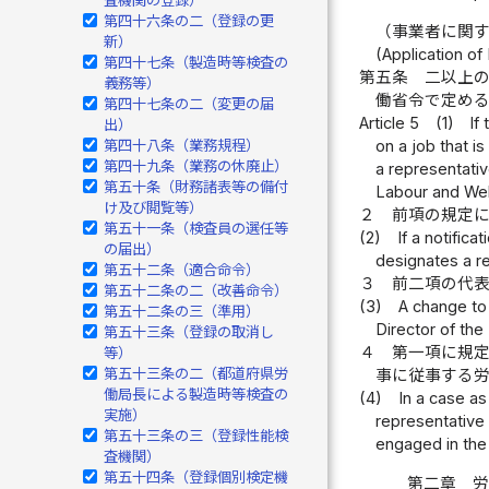
第四十六条の二（登録の更
（事業者に関
新）
(Application of
第四十七条（製造時等検査の
第五条
二以上
義務等）
働省令で定め
第四十七条の二（変更の届
Article 5
(1)
If
出）
第四十八条（業務規程）
on a job that i
第四十九条（業務の休廃止）
a representative
第五十条（財務諸表等の備付
Labour and Wel
け及び閲覧等）
２
前項の規定
第五十一条（検査員の選任等
(2)
If a notific
の届出）
designates a r
第五十二条（適合命令）
３
前二項の代
第五十二条の二（改善命令）
(3)
A change to 
第五十二条の三（準用）
Director of the
第五十三条（登録の取消し
４
第一項に規
等）
第五十三条の二（都道府県労
事に従事する
働局長による製造時等検査の
(4)
In a case as
実施）
representative 
第五十三条の三（登録性能検
engaged in the
査機関）
第五十四条（登録個別検定機
第二章 