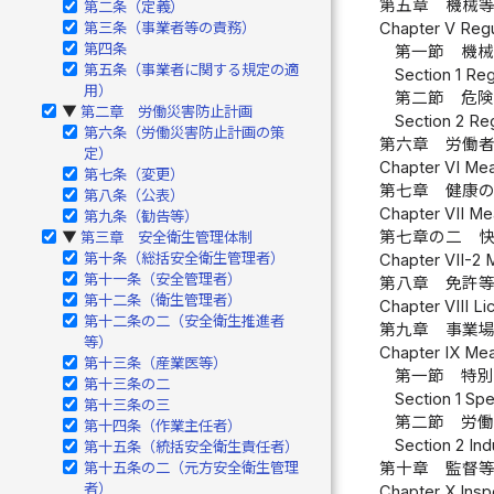
第五章 機械
第二条（定義）
第三条（事業者等の責務）
Chapter V Regu
第四条
第一節 機
第五条（事業者に関する規定の適
Section 1 Re
用）
第二節 危
第二章 労働災害防止計画
▶
Section 2 Re
第六条（労働災害防止計画の策
第六章 労働
定）
Chapter VI Mea
第七条（変更）
第七章 健康
第八条（公表）
Chapter VII Me
第九条（勧告等）
第七章の二 
第三章 安全衛生管理体制
▶
第十条（総括安全衛生管理者）
Chapter VII-2 
第十一条（安全管理者）
第八章 免許
第十二条（衛生管理者）
Chapter VIII Li
第十二条の二（安全衛生推進者
第九章 事業
等）
Chapter IX Mea
第十三条（産業医等）
第一節 特
第十三条の二
Section 1 Sp
第十三条の三
第二節 労
第十四条（作業主任者）
Section 2 Ind
第十五条（統括安全衛生責任者）
第十五条の二（元方安全衛生管理
第十章 監督
者）
Chapter X Inspe