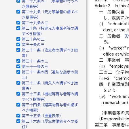
第二十八条の二（事業者の行うべ
Article 2
In this
き調査等）
一
労働災害
第二十九条（元方事業者の講ずべ
き措置等）
し、疾病にか
第二十九条の二
(i)
"industrial
第三十条（特定元方事業者等の講
dust, or the 
ずべき措置）
二
労働者
第三十条の二
う。
第三十条の三
(ii)
"worker" m
第三十一条（注文者の講ずべき措
office at whi
置）
三
事業者 
第三十一条の二
(iii)
"employer
第三十一条の三
第三十一条の四（違法な指示の禁
三の二
化学
止）
(iii)-2
"chemic
第三十二条（請負人の講ずべき措
四
作業環境
置等）
をいう。
第三十三条（機械等貸与者等の講
(iv)
"work env
ずべき措置等）
research on) 
第三十四条（建築物貸与者の講ず
べき措置）
（事業者等の
第三十五条（重量表示）
(Responsibiliti
第三十六条（厚生労働省令への委
第三条
事業者
任）