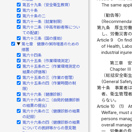
The same applie
第五十九条（安全衛生教育）
第六十条
（勧告等）
第六十条の二
(Recommendat
第六十一条（就業制限）
第六十二条（中高年齢者等につい
第九条
厚生労
ての配慮）
し、労働災害
第六十三条（国の援助）
Article 9
On find
第七章 健康の保持増進のための
▶
of Health, Lab
措置
industrial inju
第六十四条
第六十五条（作業環境測定）
第三章 
第六十五条の二（作業環境測定の
Chapter II
結果の評価等）
（総括安全衛
第六十五条の三（作業の管理）
(General Safet
第六十五条の四（作業時間の制
第十条
事業者
限）
者、衛生管理
第六十六条（健康診断）
第六十六条の二（自発的健康診断
らない。
の結果の提出）
Article 10
(1)
A
第六十六条の三（健康診断の結果
Welfare, must 
の記録）
persons managin
第六十六条の四（健康診断の結果
overall manage
についての医師等からの意見聴
一
労働者の