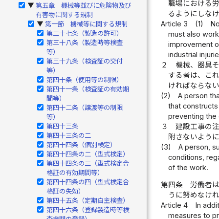
職場における
第五章 機械等並びに危険物及び
▶
るようにしな
有害物に関する規制
Article 3
(1)
No
第一節 機械等に関する規制
▶
第三十七条（製造の許可）
must also work
第三十八条（製造時等検査
improvement of
等）
industrial injuri
第三十九条（検査証の交付
２
機械、器具
等）
する者は、こ
第四十条（使用等の制限）
ければならな
第四十一条（検査証の有効期
(2)
A person tha
間等）
that constructs
第四十二条（譲渡等の制限
preventing the 
等）
３
建設工事の
第四十三条
第四十三条の二
附さないよう
第四十四条（個別検定）
(3)
A person, su
第四十四条の二（型式検定）
conditions, reg
第四十四条の三（型式検定合
of the work.
格証の有効期間等）
第四十四条の四（型式検定合
第四条
労働者
格証の失効）
うに努めなけ
第四十五条（定期自主検査）
Article 4
In addi
第四十六条（登録製造時等検
measures to pre
査機関の登録）