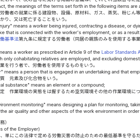
 Act, the meanings of the terms set forth in the following items are
 労働者の就業に係る建設物、設備、原材料、ガス、蒸気、粉じん
かり、又は死亡することをいう。
 injury" means a worker being injured, contracting a disease, or dy
like that is connected with the worker's employment, or as a result 
労働基準法
第九条に規定する労働者（同居の親族のみを使用する事
eans a worker as prescribed in Article 9 of the
Labor Standards 
ch only cohabitating relatives are employed, and excluding domest
事業を行う者で、労働者を使用するものをいう。
" means a person that is engaged in an undertaking and that emp
物質 元素及び化合物をいう。
al substance" means an element or a compound;
測定 作業環境の実態をは握するため空気環境その他の作業環境に
ironment monitoring" means designing a plan for monitoring, taking
the air quality and other aspects of the work environment in orde
責務）
es of the Employer)
は、単にこの法律で定める労働災害の防止のための最低基準を守る