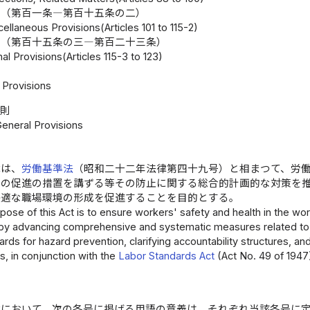
則（第百一条―第百十五条の二）
ellaneous Provisions(Articles 101 to 115-2)
則（第百十五条の三―第百二十三条）
al Provisions(Articles 115-3 to 123)
Provisions
総則
General Provisions
律は、
労働基準法
（昭和二十二年法律第四十九号）と相まつて、労
動の促進の措置を講ずる等その防止に関する総合的計画的な対策を
快適な職場環境の形成を促進することを目的とする。
pose of this Act is to ensure workers' safety and health in the wor
by advancing comprehensive and systematic measures related to ind
ards for hazard prevention, clarifying accountability structures, 
ies, in conjunction with the
Labor Standards Act
(Act No. 49 of 1947
律において、次の各号に掲げる用語の意義は、それぞれ当該各号に