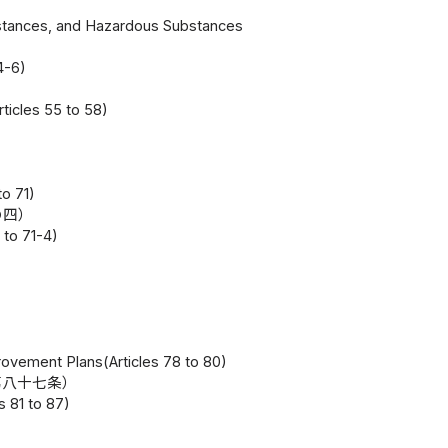
stances, and Hazardous Substances
4-6)
icles 55 to 58)
o 71)
の四）
 to 71-4)
）
rovement Plans(Articles 78 to 80)
第八十七条）
s 81 to 87)