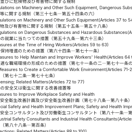
等並びに危険物及び有害物に関する規制
lations on Machinery and Other Such Equipment, Dangerous Sub
械等に関する規制（第三十七条―第五十四条の六）
gulations on Machinery and Other Such Equipment(Articles 37 to 5
険物及び有害物に関する規制（第五十五条―第五十八条）
gulations on Dangerous Substances and Hazardous Substances(Art
者の就業に当たつての措置（第五十九条―第六十三条）
sures at the Time of Hiring Workers(Articles 59 to 63)
の保持増進のための措置（第六十四条―第七十一条）
asures to Help Maintain and Improve Workers' Health(Articles 64 t
快適な職場環境の形成のための措置（第七十一条の二―第七十一条
Measures to Create a Comfortable Work Environment(Articles 71-2
等（第七十二条―第七十七条）
censing; Related Matters(Articles 72 to 77)
場の安全又は衛生に関する改善措置等
sures to Improve Workplace Safety and Health
別安全衛生改善計画及び安全衛生改善計画（第七十八条―第八十条
ecial Safety and Health Improvement Plans; Safety and Health Imp
働安全コンサルタント及び労働衛生コンサルタント（第八十一条―
ustrial Safety Consultants and Industrial Health Consultants(Article
等（第八十八条―第百条）
ctions; Related Matters(Articles 88 to 100)