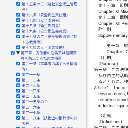
第十五条の三（店社安全衛生管理
第十一章 雑
者）
Chapter XI Misc
第十六条（安全衛生責任者）
第十二章 罰
第十七条（安全委員会）
Chapter XII Pen
第十八条（衛生委員会）
附 則
第十九条（安全衛生委員会）
Supplementary 
第十九条の二（安全管理者等に対
する教育等）
第一章 
第十九条の三（国の援助）
Chapter I 
第四章 労働者の危険又は健康障
▶
（目的）
害を防止するための措置
(Purpose)
第二十条（事業者の講ずべき措置
等）
第一条
この法
第二十一条
及び自主的活
第二十二条
るとともに、
第二十三条
Article 1
The pur
第二十四条
environments, 
第二十五条
establish stand
第二十五条の二
industrial injur
第二十六条
第二十七条
（定義）
第二十八条（技術上の指針等の公
(Definitions)
表等）
第二条
この法