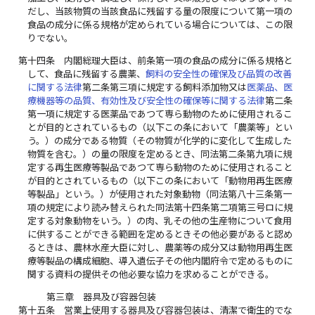
だし、当該物質の当該食品に残留する量の限度について第一項の
食品の成分に係る規格が定められている場合については、この限
りでない。
第十四条
内閣総理大臣は、前条第一項の食品の成分に係る規格と
して、食品に残留する農薬、
飼料の安全性の確保及び品質の改善
に関する法律
第二条第三項に規定する飼料添加物又は
医薬品、医
療機器等の品質、有効性及び安全性の確保等に関する法律
第二条
第一項に規定する医薬品であつて専ら動物のために使用されるこ
とが目的とされているもの（以下この条において「農薬等」とい
う。）の成分である物質（その物質が化学的に変化して生成した
物質を含む。）の量の限度を定めるとき、同法第二条第九項に規
定する再生医療等製品であつて専ら動物のために使用されること
が目的とされているもの（以下この条において「動物用再生医療
等製品」という。）が使用された対象動物（同法第八十三条第一
項の規定により読み替えられた同法第十四条第二項第三号ロに規
定する対象動物をいう。）の肉、乳その他の生産物について食用
に供することができる範囲を定めるときその他必要があると認め
るときは、農林水産大臣に対し、農薬等の成分又は動物用再生医
療等製品の構成細胞、導入遺伝子その他内閣府令で定めるものに
関する資料の提供その他必要な協力を求めることができる。
第三章 器具及び容器包装
第十五条
営業上使用する器具及び容器包装は、清潔で衛生的でな