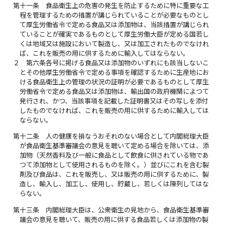
第十一条
食品衛生上の危害の発生を防止するために特に重要な工
程を管理するための措置が講じられていることが必要なものとし
て厚生労働省令で定める食品又は添加物は、当該措置が講じられ
ていることが確実であるものとして厚生労働大臣が定める国若し
くは地域又は施設において製造し、又は加工されたものでなけれ
ば、これを販売の用に供するために輸入してはならない。
２
第六条各号に掲げる食品又は添加物のいずれにも該当しないこ
とその他厚生労働省令で定める事項を確認するために生産地にお
ける食品衛生上の管理の状況の証明が必要であるものとして厚生
労働省令で定める食品又は添加物は、輸出国の政府機関によつて
発行され、かつ、当該事項を記載した証明書又はその写しを添付
したものでなければ、これを販売の用に供するために輸入しては
ならない。
第十二条
人の健康を損なうおそれのない場合として内閣総理大臣
が食品衛生基準審議会の意見を聴いて定める場合を除いては、添
加物（天然香料及び一般に食品として飲食に供されている物であ
つて添加物として使用されるものを除く。）並びにこれを含む製
剤及び食品は、これを販売し、又は販売の用に供するために、製
造し、輸入し、加工し、使用し、貯蔵し、若しくは陳列してはな
らない。
第十三条
内閣総理大臣は、公衆衛生の見地から、食品衛生基準審
議会の意見を聴いて、販売の用に供する食品若しくは添加物の製