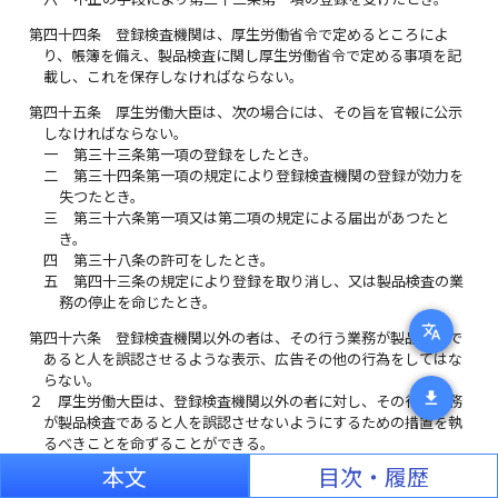
第四十四条
登録検査機関は、厚生労働省令で定めるところによ
り、帳簿を備え、製品検査に関し厚生労働省令で定める事項を記
載し、これを保存しなければならない。
第四十五条
厚生労働大臣は、次の場合には、その旨を官報に公示
しなければならない。
一
第三十三条第一項の登録をしたとき。
二
第三十四条第一項の規定により登録検査機関の登録が効力を
失つたとき。
三
第三十六条第一項又は第二項の規定による届出があつたと
き。
四
第三十八条の許可をしたとき。
五
第四十三条の規定により登録を取り消し、又は製品検査の業
務の停止を命じたとき。
translate
第四十六条
登録検査機関以外の者は、その行う業務が製品検査で
あると人を誤認させるような表示、広告その他の行為をしてはな
らない。
download
２
厚生労働大臣は、登録検査機関以外の者に対し、その行う業務
が製品検査であると人を誤認させないようにするための措置を執
るべきことを命ずることができる。
本文
目次・履歴
第四十七条
厚生労働大臣は、この法律の施行に必要な限度におい