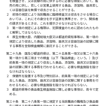
を検査させ、又は試験の用に供するのに必要な限度において、販
売の用に供し、若しくは営業上使用する食品、添加物、器具若し
くは容器包装を無償で収去させることができる。
２
前項の規定により当該職員に臨検検査又は収去をさせる場合に
おいては、これにその身分を示す証票を携帯させ、かつ、関係者
の請求があるときは、これを提示させなければならない。
３
第一項の規定による権限は、犯罪捜査のために認められたもの
と解釈してはならない。
４
厚生労働大臣、内閣総理大臣又は都道府県知事等は、第一項の
規定により収去した食品、添加物、器具又は容器包装の試験に関
する事務を登録検査機関に委託することができる。
第二十九条
国及び都道府県は、第二十五条第一項又は第二十六条
第一項から第三項までの検査（以下「製品検査」という。）及び
前条第一項の規定により収去した食品、添加物、器具又は容器包
装の試験に関する事務を行わせるために、必要な検査施設を設け
なければならない。
２
保健所を設置する市及び特別区は、前条第一項の規定により収
去した食品、添加物、器具又は容器包装の試験に関する事務を行
わせるために、必要な検査施設を設けなければならない。
３
都道府県等の食品衛生検査施設に関し必要な事項は、政令で定
める。
第三十条
第二十八条第一項に規定する当該職員の職権及び食品衛