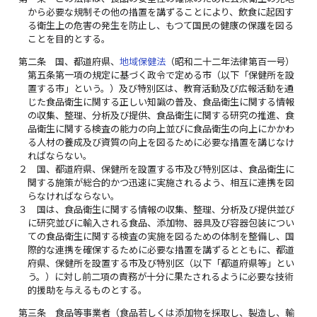
から必要な規制その他の措置を講ずることにより、飲食に起因す
る衛生上の危害の発生を防止し、もつて国民の健康の保護を図る
ことを目的とする。
第二条
国、都道府県、
地域保健法
（昭和二十二年法律第百一号）
第五条第一項の規定に基づく政令で定める市（以下「保健所を設
置する市」という。）及び特別区は、教育活動及び広報活動を通
じた食品衛生に関する正しい知識の普及、食品衛生に関する情報
の収集、整理、分析及び提供、食品衛生に関する研究の推進、食
品衛生に関する検査の能力の向上並びに食品衛生の向上にかかわ
る人材の養成及び資質の向上を図るために必要な措置を講じなけ
ればならない。
２
国、都道府県、保健所を設置する市及び特別区は、食品衛生に
関する施策が総合的かつ迅速に実施されるよう、相互に連携を図
らなければならない。
３
国は、食品衛生に関する情報の収集、整理、分析及び提供並び
に研究並びに輸入される食品、添加物、器具及び容器包装につい
ての食品衛生に関する検査の実施を図るための体制を整備し、国
際的な連携を確保するために必要な措置を講ずるとともに、都道
府県、保健所を設置する市及び特別区（以下「都道府県等」とい
う。）に対し前二項の責務が十分に果たされるように必要な技術
的援助を与えるものとする。
第三条
食品等事業者（食品若しくは添加物を採取し、製造し、輸