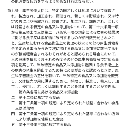
の他必要な協力をするよう努めなければならない。
第九条
厚生労働大臣は、特定の国若しくは地域において採取さ
れ、製造され、加工され、調理され、若しくは貯蔵され、又は特
定の者により採取され、製造され、加工され、調理され、若しく
は貯蔵される特定の食品又は添加物について、第二十六条第一項
から第三項まで又は第二十八条第一項の規定による検査の結果次
に掲げる食品又は添加物に該当するものが相当数発見されたこ
と、生産地における食品衛生上の管理の状況その他の厚生労働省
令で定める事由からみて次に掲げる食品又は添加物に該当するも
のが相当程度含まれるおそれがあると認められる場合において、
人の健康を損なうおそれの程度その他の厚生労働省令で定める事
項を勘案して、当該特定の食品又は添加物に起因する食品衛生上
の危害の発生を防止するため特に必要があると認めるときは、厚
生科学審議会の意見を聴いて、当該特定の食品又は添加物を販売
し、又は販売の用に供するために、採取し、製造し、輸入し、加
工し、使用し、若しくは調理することを禁止することができる。
一
第六条各号に掲げる食品又は添加物
二
第十二条に規定する食品
三
第十三条第一項の規定により定められた規格に合わない食品
又は添加物
四
第十三条第一項の規定により定められた基準に合わない方法
により添加物を使用した食品
五
第十三条第三項に規定する食品