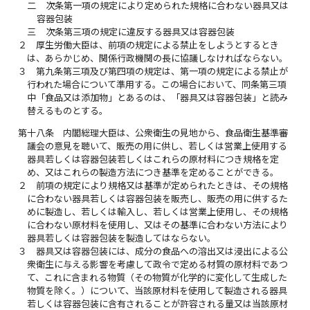
二
次条第一項の規定により定められた規格に合わない器具又は
容器包装
三
次条第三項の規定に違反する器具又は容器包装
２
厚生労働大臣は、前項の規定による禁止をしようとするとき
は、あらかじめ、関係行政機関の長に協議しなければならない。
３
第九条第三項及び第四項の規定は、第一項の規定による禁止が
行われた場合について準用する。この場合において、同条第三項
中「食品又は添加物」とあるのは、「器具又は容器包装」と読み
替えるものとする。
第十八条
内閣総理大臣は、公衆衛生の見地から、食品衛生基準審
議会の意見を聴いて、販売の用に供し、若しくは営業上使用する
器具若しくは容器包装若しくはこれらの原材料につき規格を定
め、又はこれらの製造方法につき基準を定めることができる。
２
前項の規定により規格又は基準が定められたときは、その規格
に合わない器具若しくは容器包装を販売し、販売の用に供するた
めに製造し、若しくは輸入し、若しくは営業上使用し、その規格
に合わない原材料を使用し、又はその基準に合わない方法により
器具若しくは容器包装を製造してはならない。
３
器具又は容器包装には、成分の食品への溶出又は浸出による公
衆衛生に与える影響を考慮して政令で定める材質の原材料であつ
て、これに含まれる物質（その物質が化学的に変化して生成した
物質を除く。）について、当該原材料を使用して製造される器具
若しくは容器包装に含有されることが許容される量又は当該原材