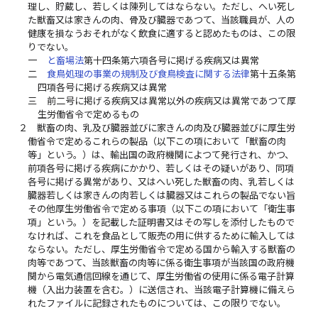
理し、貯蔵し、若しくは陳列してはならない。ただし、へい死し
た獣畜又は家きんの肉、骨及び臓器であつて、当該職員が、人の
健康を損なうおそれがなく飲食に適すると認めたものは、この限
りでない。
一
と畜場法
第十四条第六項各号に掲げる疾病又は異常
二
食鳥処理の事業の規制及び食鳥検査に関する法律
第十五条第
四項各号に掲げる疾病又は異常
三
前二号に掲げる疾病又は異常以外の疾病又は異常であつて厚
生労働省令で定めるもの
２
獣畜の肉、乳及び臓器並びに家きんの肉及び臓器並びに厚生労
働省令で定めるこれらの製品（以下この項において「獣畜の肉
等」という。）は、輸出国の政府機関によつて発行され、かつ、
前項各号に掲げる疾病にかかり、若しくはその疑いがあり、同項
各号に掲げる異常があり、又はへい死した獣畜の肉、乳若しくは
臓器若しくは家きんの肉若しくは臓器又はこれらの製品でない旨
その他厚生労働省令で定める事項（以下この項において「衛生事
項」という。）を記載した証明書又はその写しを添付したもので
なければ、これを食品として販売の用に供するために輸入しては
ならない。ただし、厚生労働省令で定める国から輸入する獣畜の
肉等であつて、当該獣畜の肉等に係る衛生事項が当該国の政府機
関から電気通信回線を通じて、厚生労働省の使用に係る電子計算
機（入出力装置を含む。）に送信され、当該電子計算機に備えら
れたファイルに記録されたものについては、この限りでない。