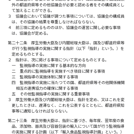
外の都道府県等その他協議会が必要と認める者をその構成員とし
て加えることができる。
３
協議会において協議が調つた事項については、協議会の構成員
は、その協議の結果を尊重しなければならない。
４
前三項に定めるもののほか、協議会の運営に関し必要な事項
は、協議会が定める。
第二十二条
厚生労働大臣及び内閣総理大臣は、国及び都道府県等
が行う監視指導の実施に関する指針（以下「指針」という。）を
定めるものとする。
２
指針は、次に掲げる事項について定めるものとする。
一
監視指導の実施に関する基本的な方向
二
重点的に監視指導を実施すべき項目に関する事項
三
監視指導の実施体制に関する事項
四
監視指導の実施に当たつての国、都道府県等その他関係機関
相互の連携協力の確保に関する事項
五
その他監視指導の実施に関する重要事項
３
厚生労働大臣及び内閣総理大臣は、指針を定め、又はこれを変
更したときは、遅滞なく、これを公表するとともに、都道府県知
事等に通知しなければならない。
第二十三条
厚生労働大臣は、指針に基づき、毎年度、翌年度の食
品、添加物、器具及び容器包装の輸入について国が行う監視指導
の実施に関する計画（以下「輸入食品監視指導計画」という。）