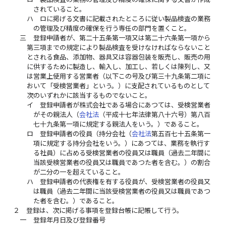
されていること。
ハ
ロに掲げる文書に記載されたところに従い製品検査の業務
の管理及び精度の確保を行う専任の部門を置くこと。
三
登録申請者が、第二十五条第一項又は第二十六条第一項から
第三項までの規定により製品検査を受けなければならないこと
とされる食品、添加物、器具又は容器包装を販売し、販売の用
に供するために製造し、輸入し、加工し、若しくは陳列し、又
は営業上使用する営業者（以下この号及び第三十九条第二項に
おいて「受検営業者」という。）に支配されているものとして
次のいずれかに該当するものでないこと。
イ
登録申請者が株式会社である場合にあつては、受検営業者
がその親法人（
会社法
（平成十七年法律第八十六号）第八百
七十九条第一項に規定する親法人をいう。）であること。
ロ
登録申請者の役員（持分会社（
会社法
第五百七十五条第一
項に規定する持分会社をいう。）にあつては、業務を執行す
る社員）に占める受検営業者の役員又は職員（過去二年間に
当該受検営業者の役員又は職員であつた者を含む。）の割合
が二分の一を超えていること。
ハ
登録申請者の代表権を有する役員が、受検営業者の役員又
は職員（過去二年間に当該受検営業者の役員又は職員であつ
た者を含む。）であること。
２
登録は、次に掲げる事項を登録台帳に記帳して行う。
一
登録年月日及び登録番号