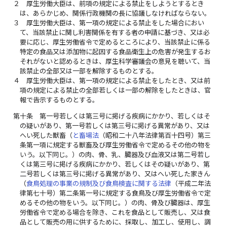
２
厚生労働大臣は、前項の規定による禁止をしようとするとき
は、あらかじめ、関係行政機関の長に協議しなければならない。
３
厚生労働大臣は、第一項の規定による禁止をした場合におい
て、当該禁止に関し利害関係を有する者の申請に基づき、又は必
要に応じ、厚生労働省令で定めるところにより、当該禁止に係る
特定の食品又は添加物に起因する食品衛生上の危害が発生するお
それがないと認めるときは、厚生科学審議会の意見を聴いて、当
該禁止の全部又は一部を解除するものとする。
４
厚生労働大臣は、第一項の規定による禁止をしたとき、又は前
項の規定による禁止の全部若しくは一部の解除をしたときは、官
報で告示するものとする。
第十条
第一号若しくは第三号に掲げる疾病にかかり、若しくはそ
の疑いがあり、第一号若しくは第三号に掲げる異常があり、又は
へい死した獣畜（
と畜場法
（昭和二十八年法律第百十四号）第三
条第一項に規定する獣畜及び厚生労働省令で定めるその他の物を
いう。以下同じ。）の肉、骨、乳、臓器及び血液又は第二号若し
くは第三号に掲げる疾病にかかり、若しくはその疑いがあり、第
二号若しくは第三号に掲げる異常があり、又はへい死した家きん
（
食鳥処理の事業の規制及び食鳥検査に関する法律
（平成二年法
律第七十号）第二条第一号に規定する食鳥及び厚生労働省令で定
めるその他の物をいう。以下同じ。）の肉、骨及び臓器は、厚生
労働省令で定める場合を除き、これを食品として販売し、又は食
品として販売の用に供するために、採取し、加工し、使用し、調