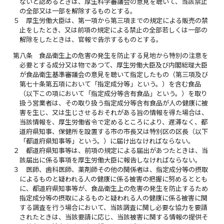
ないと認めるときは、厚生科学審議会の意見を聴いて、当該禁止
の全部又は一部を解除するものとする。
５
厚生労働大臣は、第一項から第三項までの規定による販売の禁
止をしたとき、又は前項の規定による禁止の全部若しくは一部の
解除をしたときは、官報で告示するものとする。
第八条
食品衛生上の危害の発生を防止する見地から特別の注意を
必要とする成分又は物であつて、厚生労働大臣及び内閣総理大臣
が食品衛生基準審議会の意見を聴いて指定したもの（第三項及び
第七十条第五項において「指定成分等」という。）を含む食品
（以下この項において「指定成分等含有食品」という。）を取り
扱う営業者は、その取り扱う指定成分等含有食品が人の健康に被
害を生じ、又は生じさせるおそれがある旨の情報を得た場合は、
当該情報を、厚生労働省令で定めるところにより、遅滞なく、都
道府県知事、保健所を設置する市の市長又は特別区の区長（以下
「都道府県知事等」という。）に届け出なければならない。
２
都道府県知事等は、前項の規定による届出があつたときは、当
該届出に係る事項を厚生労働大臣に報告しなければならない。
３
医師、歯科医師、薬剤師その他の関係者は、指定成分等の摂取
によるものと疑われる人の健康に係る被害の把握に努めるととも
に、都道府県知事等が、食品衛生上の危害の発生を防止するため
指定成分等の摂取によるものと疑われる人の健康に係る被害に関
する調査を行う場合において、当該調査に関し必要な協力を要請
されたときは、当該要請に応じ、当該被害に関する情報の提供そ