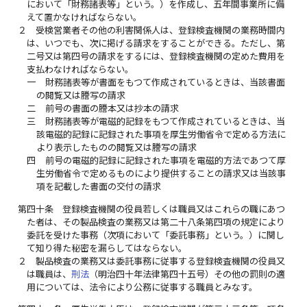
において「財務諸表等」という。）を作成し、五年間事業所に備
えて置かなければならない。
２
受検営業者その他の利害関係人は、登録検査機関の業務時間内
は、いつでも、次に掲げる請求をすることができる。ただし、第
二号又は第四号の請求をするには、登録検査機関の定めた費用を
支払わなければならない。
一
財務諸表等が書面をもつて作成されているときは、当該書面
の閲覧又は謄写の請求
二
前号の書面の謄本又は抄本の請求
三
財務諸表等が電磁的記録をもつて作成されているときは、当
該電磁的記録に記録された事項を厚生労働省令で定める方法に
より表示したものの閲覧又は謄写の請求
四
前号の電磁的記録に記録された事項を電磁的方法であつて厚
生労働省令で定めるものにより提供することの請求又は当該事
項を記載した書面の交付の請求
第四十条
登録検査機関の役員若しくは職員又はこれらの職にあつ
た者は、その製品検査の業務又は第二十八条第四項の規定により
委託を受けた事務（次項において「委託事務」という。）に関し
て知り得た秘密を漏らしてはならない。
２
製品検査の業務又は委託事務に従事する登録検査機関の役員又
は職員は、
刑法
（明治四十年法律第四十五号）その他の罰則の適
用については、法令により公務に従事する職員とみなす。