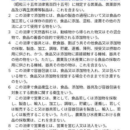
（昭和三十五年法律第百四十五号）に規定する医薬品、医薬部外
品及び再生医療等製品は、これを含まない。
２
この法律で添加物とは、食品の製造の過程において又は食品の
加工若しくは保存の目的で、食品に添加、混和、浸潤その他の方
法によつて使用する物をいう。
３
この法律で天然香料とは、動植物から得られた物又はその混合
物で、食品の着香の目的で使用される添加物をいう。
４
この法律で器具とは、飲食器、割ぽう具その他食品又は添加物
の採取、製造、加工、調理、貯蔵、運搬、陳列、授受又は摂取の
用に供され、かつ、食品又は添加物に直接接触する機械、器具そ
の他の物をいう。ただし、農業及び水産業における食品の採取の
用に供される機械、器具その他の物は、これを含まない。
５
この法律で容器包装とは、食品又は添加物を入れ、又は包んで
いる物で、食品又は添加物を授受する場合そのままで引き渡すも
のをいう。
６
この法律で食品衛生とは、食品、添加物、器具及び容器包装を
対象とする飲食に関する衛生をいう。
７
この法律で営業とは、業として、食品若しくは添加物を採取
し、製造し、輸入し、加工し、調理し、貯蔵し、運搬し、若しく
は販売すること又は器具若しくは容器包装を製造し、輸入し、若
しくは販売することをいう。ただし、農業及び水産業における食
品の採取業は、これを含まない。
８
この法律で営業者とは、営業を営む人又は法人をいう。