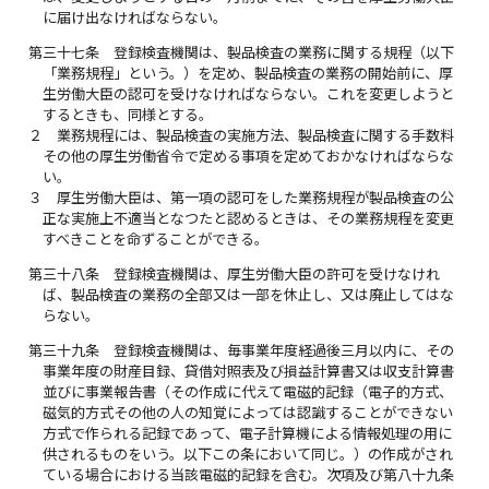
に届け出なければならない。
第三十七条
登録検査機関は、製品検査の業務に関する規程（以下
「業務規程」という。）を定め、製品検査の業務の開始前に、厚
生労働大臣の認可を受けなければならない。これを変更しようと
するときも、同様とする。
２
業務規程には、製品検査の実施方法、製品検査に関する手数料
その他の厚生労働省令で定める事項を定めておかなければならな
い。
３
厚生労働大臣は、第一項の認可をした業務規程が製品検査の公
正な実施上不適当となつたと認めるときは、その業務規程を変更
すべきことを命ずることができる。
第三十八条
登録検査機関は、厚生労働大臣の許可を受けなけれ
ば、製品検査の業務の全部又は一部を休止し、又は廃止してはな
らない。
第三十九条
登録検査機関は、毎事業年度経過後三月以内に、その
事業年度の財産目録、貸借対照表及び損益計算書又は収支計算書
並びに事業報告書（その作成に代えて電磁的記録（電子的方式、
磁気的方式その他の人の知覚によっては認識することができない
方式で作られる記録であって、電子計算機による情報処理の用に
供されるものをいう。以下この条において同じ。）の作成がされ
ている場合における当該電磁的記録を含む。次項及び第八十九条