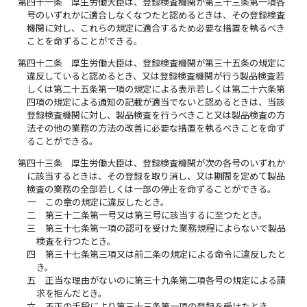
第四十一条
厚生労働大臣は、登録検査機関が第三十三条第一項各
号のいずれかに適合しなくなつたと認めるときは、その登録検査
機関に対し、これらの規定に適合するため必要な措置を執るべき
ことを命ずることができる。
第四十二条
厚生労働大臣は、登録検査機関が第三十五条の規定に
違反していると認めるとき、又は登録検査機関が行う製品検査若
しくは第二十五条第一項の規定による表示若しくは第二十六条第
四項の規定による通知の記載が適当でないと認めるときは、当該
登録検査機関に対し、製品検査を行うべきこと又は製品検査の方
法その他の業務の方法の改善に必要な措置を執るべきことを命ず
ることができる。
第四十三条
厚生労働大臣は、登録検査機関が次の各号のいずれか
に該当するときは、その登録を取り消し、又は期間を定めて製品
検査の業務の全部若しくは一部の停止を命ずることができる。
一
この章の規定に違反したとき。
二
第三十二条第一号又は第三号に該当するに至つたとき。
三
第三十七条第一項の認可を受けた業務規程によらないで製品
検査を行つたとき。
四
第三十七条第三項又は前二条の規定による命令に違反したと
き。
五
正当な理由がないのに第三十九条第二項各号の規定による請
求を拒んだとき。
六
不正の手段により第三十三条第一項の登録を受けたとき。