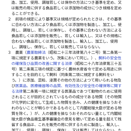
造、加工、使用、調理若しくは保存の方法につき基準を定め、又
は販売の用に供する食品若しくは添加物の成分につき規格を定め
ることができる。
２
前項の規定により基準又は規格が定められたときは、その基準
に合わない方法により食品若しくは添加物を製造し、加工し、使
用し、調理し、若しくは保存し、その基準に合わない方法による
食品若しくは添加物を販売し、若しくは輸入し、又はその規格に
合わない食品若しくは添加物を製造し、輸入し、加工し、使用
し、調理し、保存し、若しくは販売してはならない。
３
農薬（
農薬取締法
（昭和二十三年法律第八十二号）第二条第一
項に規定する農薬をいう。次条において同じ。）、
飼料の安全性
の確保及び品質の改善に関する法律
（昭和二十八年法律第三十五
号）第二条第三項の規定に基づく農林水産省令で定める用途に供
することを目的として飼料（同条第二項に規定する飼料をい
う。）に添加、混和、浸潤その他の方法によつて用いられる物及
び
医薬品、医療機器等の品質、有効性及び安全性の確保等に関す
る法律
第二条第一項に規定する医薬品であつて動物のために使用
されることが目的とされているものの成分である物質（その物質
が化学的に変化して生成した物質を含み、人の健康を損なうおそ
れのないことが明らかであるものとして内閣総理大臣が定める物
質を除く。）が、人の健康を損なうおそれのない量として内閣総
理大臣が食品衛生基準審議会の意見を聴いて定める量を超えて残
留する食品は、これを販売の用に供するために製造し、輸入し、
加工し、使用し、調理し、保存し、又は販売してはならない。た