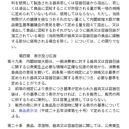
料を使用して製造される器具若しくは容器包装から溶出し、若し
くは浸出して食品に混和することが許容される量が第一項の規格
に定められていないものは、使用してはならない。ただし、当該
物質が人の健康を損なうおそれのない量として内閣総理大臣が食
品衛生基準審議会の意見を聴いて定める量を超えて溶出し、又は
浸出して食品に混和するおそれがないように器具又は容器包装が
加工されている場合（当該物質が器具又は容器包装の食品に接触
する部分に使用される場合を除く。）については、この限りでな
い。
第四章 表示及び広告
第十九条
内閣総理大臣は、一般消費者に対する器具又は容器包装
に関する公衆衛生上必要な情報の正確な伝達の見地から、消費者
委員会の意見を聴いて、前条第一項の規定により規格又は基準が
定められた器具又は容器包装に関する表示につき、必要な基準を
定めることができる。
２
前項の規定により表示につき基準が定められた器具又は容器包
装は、その基準に合う表示がなければ、これを販売し、販売の用
に供するために陳列し、又は営業上使用してはならない。
３
販売の用に供する食品及び添加物に関する表示の基準について
は、
食品表示法
（平成二十五年法律第七十号）で定めるところに
よる。
第二十条
食品、添加物、器具又は容器包装に関しては、公衆衛生