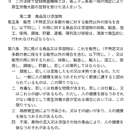
９
この法律で登録検査機関とは、第三十三条第一項の規定により
厚生労働大臣の登録を受けた法人をいう。
第二章 食品及び添加物
第五条
販売（不特定又は多数の者に対する販売以外の授与を含
む。以下同じ。）の用に供する食品又は添加物の採取、製造、加
工、使用、調理、貯蔵、運搬、陳列及び授受は、清潔で衛生的に
行われなければならない。
第六条
次に掲げる食品又は添加物は、これを販売し（不特定又は
多数の者に授与する販売以外の場合を含む。以下同じ。）、又は
販売の用に供するために、採取し、製造し、輸入し、加工し、使
用し、調理し、貯蔵し、若しくは陳列してはならない。
一
腐敗し、若しくは変敗したもの又は未熟であるもの。ただ
し、一般に人の健康を損なうおそれがなく飲食に適すると認め
られているものは、この限りでない。
二
有毒な、若しくは有害な物質が含まれ、若しくは付着し、又
はこれらの疑いがあるもの。ただし、人の健康を損なうおそれ
がない場合として厚生労働大臣が定める場合においては、この
限りでない。
三
病原微生物により汚染され、又はその疑いがあり、人の健康
を損なうおそれがあるもの。
四
不潔、異物の混入又は添加その他の事由により、人の健康を
損なうおそれがあるもの。