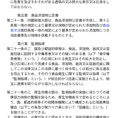
に危害を及ぼすおそれがある虚偽の又は誇大な表示又は広告をし
てはならない。
第五章 食品添加物公定書
第二十一条
内閣総理大臣は、食品添加物公定書を作成し、第十三
条第一項の規定により基準又は規格が定められた添加物及び
食品
表示法
第四条第一項の規定により基準が定められた添加物につき
当該基準及び規格を収載するものとする。
第六章 監視指導
第二十一条の二
国及び都道府県等は、食品、添加物、器具又は容
器包装に起因する中毒患者又はその疑いのある者（以下「食中毒
患者等」という。）の広域にわたる発生又はその拡大を防止し、
及び広域にわたり流通する食品、添加物、器具又は容器包装に関
してこの法律又はこの法律に基づく命令若しくは処分に係る違反
を防止するため、その行う食品衛生に関する監視又は指導（以下
「監視指導」という。）が総合的かつ迅速に実施されるよう、相
互に連携を図りながら協力しなければならない。
第二十一条の三
厚生労働大臣は、監視指導の実施に当たつての連
携協力体制の整備を図るため、厚生労働省令で定めるところによ
り、国、都道府県等その他関係機関により構成される広域連携協
議会（以下この条及び第六十六条において「協議会」という。）
を設けることができる。
２
協議会は、必要があると認めるときは、当該協議会の構成員以