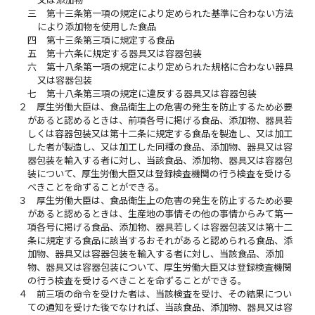
三
第十三条第一項の規定により定められた基準に合わない方法
により添加物を使用した食品
四
第十三条第三項に規定する食品
五
第十六条に規定する器具又は容器包装
六
第十八条第一項の規定により定められた規格に合わない器具
又は容器包装
七
第十八条第三項の規定に違反する器具又は容器包装
２
厚生労働大臣は、食品衛生上の危害の発生を防止するため必要
があると認めるときは、前項各号に掲げる食品、添加物、器具若
しくは容器包装又は第十二条に規定する食品を製造し、又は加工
した者が製造し、又は加工した同種の食品、添加物、器具又は容
器包装を輸入する者に対し、当該食品、添加物、器具又は容器包
装について、厚生労働大臣又は登録検査機関の行う検査を受ける
べきことを命ずることができる。
３
厚生労働大臣は、食品衛生上の危害の発生を防止するため必要
があると認めるときは、生産地の事情その他の事情からみて第一
項各号に掲げる食品、添加物、器具若しくは容器包装又は第十二
条に規定する食品に該当するおそれがあると認められる食品、添
加物、器具又は容器包装を輸入する者に対し、当該食品、添加
物、器具又は容器包装について、厚生労働大臣又は登録検査機関
の行う検査を受けるべきことを命ずることができる。
４
前三項の命令を受けた者は、当該検査を受け、その結果につい
ての通知を受けた後でなければ、当該食品、添加物、器具又は容