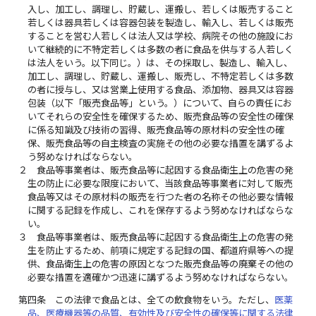
入し、加工し、調理し、貯蔵し、運搬し、若しくは販売すること
若しくは器具若しくは容器包装を製造し、輸入し、若しくは販売
することを営む人若しくは法人又は学校、病院その他の施設にお
いて継続的に不特定若しくは多数の者に食品を供与する人若しく
は法人をいう。以下同じ。）は、その採取し、製造し、輸入し、
加工し、調理し、貯蔵し、運搬し、販売し、不特定若しくは多数
の者に授与し、又は営業上使用する食品、添加物、器具又は容器
包装（以下「販売食品等」という。）について、自らの責任にお
いてそれらの安全性を確保するため、販売食品等の安全性の確保
に係る知識及び技術の習得、販売食品等の原材料の安全性の確
保、販売食品等の自主検査の実施その他の必要な措置を講ずるよ
う努めなければならない。
２
食品等事業者は、販売食品等に起因する食品衛生上の危害の発
生の防止に必要な限度において、当該食品等事業者に対して販売
食品等又はその原材料の販売を行つた者の名称その他必要な情報
に関する記録を作成し、これを保存するよう努めなければならな
い。
３
食品等事業者は、販売食品等に起因する食品衛生上の危害の発
生を防止するため、前項に規定する記録の国、都道府県等への提
供、食品衛生上の危害の原因となつた販売食品等の廃棄その他の
必要な措置を適確かつ迅速に講ずるよう努めなければならない。
第四条
この法律で食品とは、全ての飲食物をいう。ただし、
医薬
品、医療機器等の品質、有効性及び安全性の確保等に関する法律