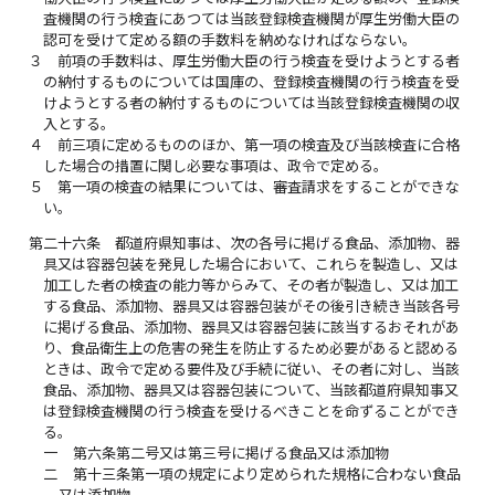
査機関の行う検査にあつては当該登録検査機関が厚生労働大臣の
認可を受けて定める額の手数料を納めなければならない。
３
前項の手数料は、厚生労働大臣の行う検査を受けようとする者
の納付するものについては国庫の、登録検査機関の行う検査を受
けようとする者の納付するものについては当該登録検査機関の収
入とする。
４
前三項に定めるもののほか、第一項の検査及び当該検査に合格
した場合の措置に関し必要な事項は、政令で定める。
５
第一項の検査の結果については、審査請求をすることができな
い。
第二十六条
都道府県知事は、次の各号に掲げる食品、添加物、器
具又は容器包装を発見した場合において、これらを製造し、又は
加工した者の検査の能力等からみて、その者が製造し、又は加工
する食品、添加物、器具又は容器包装がその後引き続き当該各号
に掲げる食品、添加物、器具又は容器包装に該当するおそれがあ
り、食品衛生上の危害の発生を防止するため必要があると認める
ときは、政令で定める要件及び手続に従い、その者に対し、当該
食品、添加物、器具又は容器包装について、当該都道府県知事又
は登録検査機関の行う検査を受けるべきことを命ずることができ
る。
一
第六条第二号又は第三号に掲げる食品又は添加物
二
第十三条第一項の規定により定められた規格に合わない食品
又は添加物