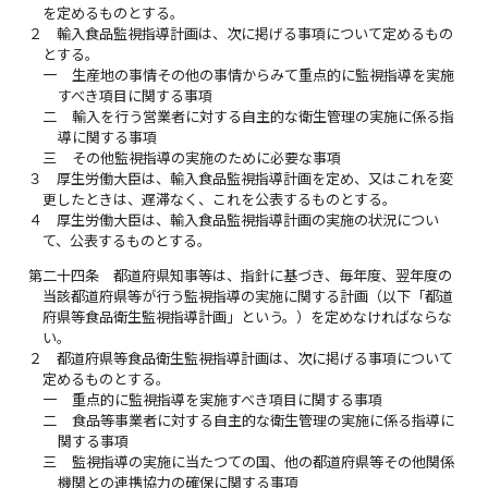
を定めるものとする。
２
輸入食品監視指導計画は、次に掲げる事項について定めるもの
とする。
一
生産地の事情その他の事情からみて重点的に監視指導を実施
すべき項目に関する事項
二
輸入を行う営業者に対する自主的な衛生管理の実施に係る指
導に関する事項
三
その他監視指導の実施のために必要な事項
３
厚生労働大臣は、輸入食品監視指導計画を定め、又はこれを変
更したときは、遅滞なく、これを公表するものとする。
４
厚生労働大臣は、輸入食品監視指導計画の実施の状況につい
て、公表するものとする。
第二十四条
都道府県知事等は、指針に基づき、毎年度、翌年度の
当該都道府県等が行う監視指導の実施に関する計画（以下「都道
府県等食品衛生監視指導計画」という。）を定めなければならな
い。
２
都道府県等食品衛生監視指導計画は、次に掲げる事項について
定めるものとする。
一
重点的に監視指導を実施すべき項目に関する事項
二
食品等事業者に対する自主的な衛生管理の実施に係る指導に
関する事項
三
監視指導の実施に当たつての国、他の都道府県等その他関係
機関との連携協力の確保に関する事項