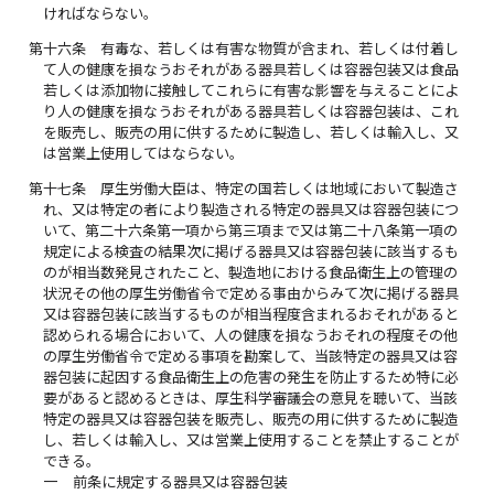
ければならない。
第十六条
有毒な、若しくは有害な物質が含まれ、若しくは付着し
て人の健康を損なうおそれがある器具若しくは容器包装又は食品
若しくは添加物に接触してこれらに有害な影響を与えることによ
り人の健康を損なうおそれがある器具若しくは容器包装は、これ
を販売し、販売の用に供するために製造し、若しくは輸入し、又
は営業上使用してはならない。
第十七条
厚生労働大臣は、特定の国若しくは地域において製造さ
れ、又は特定の者により製造される特定の器具又は容器包装につ
いて、第二十六条第一項から第三項まで又は第二十八条第一項の
規定による検査の結果次に掲げる器具又は容器包装に該当するも
のが相当数発見されたこと、製造地における食品衛生上の管理の
状況その他の厚生労働省令で定める事由からみて次に掲げる器具
又は容器包装に該当するものが相当程度含まれるおそれがあると
認められる場合において、人の健康を損なうおそれの程度その他
の厚生労働省令で定める事項を勘案して、当該特定の器具又は容
器包装に起因する食品衛生上の危害の発生を防止するため特に必
要があると認めるときは、厚生科学審議会の意見を聴いて、当該
特定の器具又は容器包装を販売し、販売の用に供するために製造
し、若しくは輸入し、又は営業上使用することを禁止することが
できる。
一
前条に規定する器具又は容器包装