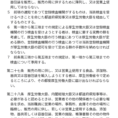
器包装を販売し、販売の用に供するために陳列し、又は営業上使
用してはならない。
５
前項の通知であつて登録検査機関がするものは、当該検査を受
けるべきことを命じた都道府県知事又は厚生労働大臣を経由して
するものとする。
６
第一項から第三項までの規定による厚生労働大臣又は登録検査
機関の行う検査を受けようとする者は、検査に要する実費の額を
考慮して、厚生労働大臣の行う検査にあつては厚生労働大臣が定
める額の、登録検査機関の行う検査にあつては当該登録検査機関
が厚生労働大臣の認可を受けて定める額の手数料を納めなければ
ならない。
７
前条第三項から第五項までの規定は、第一項から第三項までの
検査について準用する。
第二十七条
販売の用に供し、又は営業上使用する食品、添加物、
器具又は容器包装を輸入しようとする者は、厚生労働省令で定め
るところにより、その都度厚生労働大臣に届け出なければならな
い。
第二十八条
厚生労働大臣、内閣総理大臣又は都道府県知事等は、
必要があると認めるときは、営業者その他の関係者から必要な報
告を求め、当該職員に営業の場所、事務所、倉庫その他の場所に
臨検し、販売の用に供し、若しくは営業上使用する食品、添加
物、器具若しくは容器包装、営業の施設、帳簿書類その他の物件