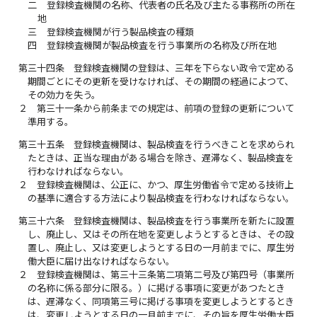
二
登録検査機関の名称、代表者の氏名及び主たる事務所の所在
地
三
登録検査機関が行う製品検査の種類
四
登録検査機関が製品検査を行う事業所の名称及び所在地
第三十四条
登録検査機関の登録は、三年を下らない政令で定める
期間ごとにその更新を受けなければ、その期間の経過によつて、
その効力を失う。
２
第三十一条から前条までの規定は、前項の登録の更新について
準用する。
第三十五条
登録検査機関は、製品検査を行うべきことを求められ
たときは、正当な理由がある場合を除き、遅滞なく、製品検査を
行わなければならない。
２
登録検査機関は、公正に、かつ、厚生労働省令で定める技術上
の基準に適合する方法により製品検査を行わなければならない。
第三十六条
登録検査機関は、製品検査を行う事業所を新たに設置
し、廃止し、又はその所在地を変更しようとするときは、その設
置し、廃止し、又は変更しようとする日の一月前までに、厚生労
働大臣に届け出なければならない。
２
登録検査機関は、第三十三条第二項第二号及び第四号（事業所
の名称に係る部分に限る。）に掲げる事項に変更があつたとき
は、遅滞なく、同項第三号に掲げる事項を変更しようとするとき
は、変更しようとする日の一月前までに、その旨を厚生労働大臣