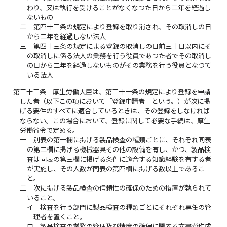
わり、又は執行を受けることがなくなつた日から二年を経過し
ないもの
二
第四十三条の規定により登録を取り消され、その取消しの日
から二年を経過しない法人
三
第四十三条の規定による登録の取消しの日前三十日以内にそ
の取消しに係る法人の業務を行う役員であつた者でその取消し
の日から二年を経過しないものがその業務を行う役員となつて
いる法人
第三十三条
厚生労働大臣は、第三十一条の規定により登録を申請
した者（以下この項において「登録申請者」という。）が次に掲
げる要件のすべてに適合しているときは、その登録をしなければ
ならない。この場合において、登録に関して必要な手続は、厚生
労働省令で定める。
一
別表の第一欄に掲げる製品検査の種類ごとに、それぞれ同表
の第二欄に掲げる機械器具その他の設備を有し、かつ、製品検
査は同表の第三欄に掲げる条件に適合する知識経験を有する者
が実施し、その人数が同表の第四欄に掲げる数以上であるこ
と。
二
次に掲げる製品検査の信頼性の確保のための措置が執られて
いること。
イ
検査を行う部門に製品検査の種類ごとにそれぞれ専任の管
理者を置くこと。
ロ
製品検査の業務の管理及び精度の確保に関する文書が作成