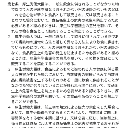
第七条
厚生労働大臣は、一般に飲食に供されることがなかつた物
であつて人の健康を損なうおそれがない旨の確証がないもの又は
これを含む物が新たに食品として販売され、又は販売されること
となつた場合において、食品衛生上の危害の発生を防止するため
必要があると認めるときは、厚生科学審議会の意見を聴いて、そ
れらの物を食品として販売することを禁止することができる。
２
厚生労働大臣は、一般に食品として飲食に供されている物であ
つて当該物の通常の方法と著しく異なる方法により飲食に供され
ているものについて、人の健康を損なうおそれがない旨の確証が
なく、食品衛生上の危害の発生を防止するため必要があると認め
るときは、厚生科学審議会の意見を聴いて、その物を食品として
販売することを禁止することができる。
３
厚生労働大臣は、食品によるものと疑われる人の健康に係る重
大な被害が生じた場合において、当該被害の態様からみて当該食
品に当該被害を生ずるおそれのある一般に飲食に供されることが
なかつた物が含まれていることが疑われる場合において、食品衛
生上の危害の発生を防止するため必要があると認めるときは、厚
生科学審議会の意見を聴いて、その食品を販売することを禁止す
ることができる。
４
厚生労働大臣は、前三項の規定による販売の禁止をした場合に
おいて、厚生労働省令で定めるところにより、当該禁止に関し利
害関係を有する者の申請に基づき、又は必要に応じ、当該禁止に
係る物又は食品に起因する食品衛生上の危害が発生するおそれが