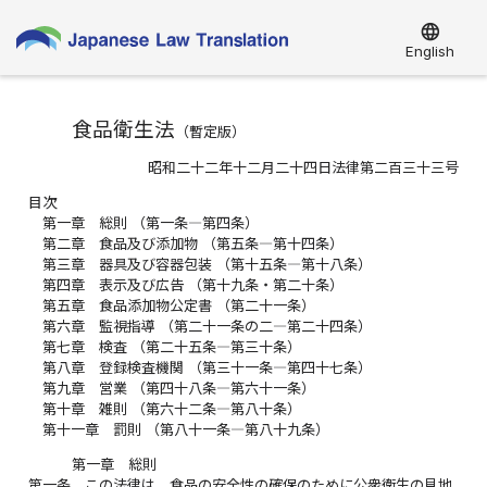
language
English
食品衛生法
（
暫定版
）
昭和二十二年十二月二十四日法律第二百三十三号
目次
第一章 総則 （第一条―第四条）
第二章 食品及び添加物 （第五条―第十四条）
第三章 器具及び容器包装 （第十五条―第十八条）
第四章 表示及び広告 （第十九条・第二十条）
第五章 食品添加物公定書 （第二十一条）
第六章 監視指導 （第二十一条の二―第二十四条）
第七章 検査 （第二十五条―第三十条）
第八章 登録検査機関 （第三十一条―第四十七条）
第九章 営業 （第四十八条―第六十一条）
第十章 雑則 （第六十二条―第八十条）
第十一章 罰則 （第八十一条―第八十九条）
第一章 総則
第一条
この法律は、食品の安全性の確保のために公衆衛生の見地