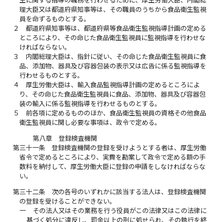
生に関する指導の職務を行わせるために、厚生労働大臣、内閣総
理大臣又は都道府県知事等は、その職員のうちから食品衛生監視
員を命ずるものとする。
２
都道府県知事等は、都道府県等食品衛生監視指導計画の定める
ところにより、その命じた食品衛生監視員に監視指導を行わせな
ければならない。
３
内閣総理大臣は、指針に従い、その命じた食品衛生監視員に食
品、添加物、器具及び容器包装の表示又は広告に係る監視指導を
行わせるものとする。
４
厚生労働大臣は、輸入食品監視指導計画の定めるところによ
り、その命じた食品衛生監視員に食品、添加物、器具及び容器包
装の輸入に係る監視指導を行わせるものとする。
５
前各項に定めるもののほか、食品衛生監視員の資格その他食品
衛生監視員に関し必要な事項は、政令で定める。
第八章 登録検査機関
第三十一条
登録検査機関の登録を受けようとする者は、厚生労働
省令で定めるところにより、実費を勘案して政令で定める額の手
数料を納付して、厚生労働大臣に登録の申請をしなければならな
い。
第三十二条
次の各号のいずれかに該当する法人は、登録検査機関
の登録を受けることができない。
一
その法人又はその業務を行う役員がこの法律又はこの法律に
基づく処分に違反し、罰金以上の刑に処せられ、その執行を終