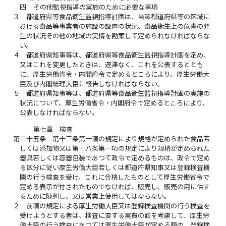
四
その他監視指導の実施のために必要な事項
３
都道府県等食品衛生監視指導計画は、当該都道府県等の区域に
おける食品等事業者の施設の設置の状況、食品衛生上の危害の発
生の状況その他の地域の実情を勘案して定められなければならな
い。
４
都道府県知事等は、都道府県等食品衛生監視指導計画を定め、
又はこれを変更したときは、遅滞なく、これを公表するととも
に、厚生労働省令・内閣府令で定めるところにより、厚生労働大
臣及び内閣総理大臣に報告しなければならない。
５
都道府県知事等は、都道府県等食品衛生監視指導計画の実施の
状況について、厚生労働省令・内閣府令で定めるところにより、
公表しなければならない。
第七章 検査
第二十五条
第十三条第一項の規定により規格が定められた食品若
しくは添加物又は第十八条第一項の規定により規格が定められた
器具若しくは容器包装であつて政令で定めるものは、政令で定め
る区分に従い厚生労働大臣若しくは都道府県知事又は登録検査機
関の行う検査を受け、これに合格したものとして厚生労働省令で
定める表示が付されたものでなければ、販売し、販売の用に供す
るために陳列し、又は営業上使用してはならない。
２
前項の規定による厚生労働大臣又は登録検査機関の行う検査を
受けようとする者は、検査に要する実費の額を考慮して、厚生労
働大臣の行う検査にあつては厚生労働大臣が定める額の、登録検