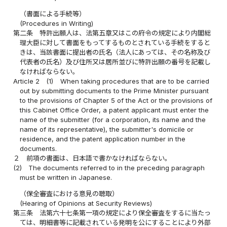
（書面による手続等）
(Procedures in Writing)
第二条
特許出願人は、法第五章又はこの府令の規定により内閣総
理大臣に対して書面をもってするものとされている手続をすると
きは、当該書面に提出者の氏名（法人にあっては、その名称及び
代表者の氏名）及び住所又は居所並びに特許出願の番号を記載し
なければならない。
Article 2
(1)
When taking procedures that are to be carried
out by submitting documents to the Prime Minister pursuant
to the provisions of Chapter 5 of the Act or the provisions of
this Cabinet Office Order, a patent applicant must enter the
name of the submitter (for a corporation, its name and the
name of its representative), the submitter's domicile or
residence, and the patent application number in the
documents.
２
前項の書面は、日本語で書かなければならない。
(2)
The documents referred to in the preceding paragraph
must be written in Japanese.
（保全審査における意見の聴取）
(Hearing of Opinions at Security Reviews)
第三条
法第六十七条第一項の規定により保全審査をするに当たっ
ては、明細書等に記載されている発明を公にすることにより外部