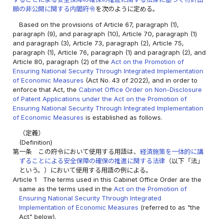
願の非公開に関する内閣府令
を次のように定める。
Based on the provisions of Article 67, paragraph (1),
paragraph (9), and paragraph (10), Article 70, paragraph (1)
and paragraph (3), Article 73, paragraph (2), Article 75,
paragraph (1), Article 76, paragraph (1) and paragraph (2), and
Article 80, paragraph (2) of the
Act on the Promotion of
Ensuring National Security Through Integrated Implementation
of Economic Measures
(Act No. 43 of 2022), and in order to
enforce that Act, the
Cabinet Office Order on Non-Disclosure
of Patent Applications under the Act on the Promotion of
Ensuring National Security Through Integrated Implementation
of Economic Measures
is established as follows.
（定義）
(Definition)
第一条
この府令において使用する用語は、
経済施策を一体的に講
ずることによる安全保障の確保の推進に関する法律
（以下「法」
という。）において使用する用語の例による。
Article 1
The terms used in this Cabinet Office Order are the
same as the terms used in the
Act on the Promotion of
Ensuring National Security Through Integrated
Implementation of Economic Measures
(referred to as "the
Act" below).