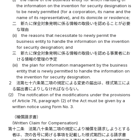
the information on the invention for security designation is
to be newly permitted (for a corporation, its name and the
name of its representative), and its domicile or residence;
二
新たに保全対象発明に係る情報の取扱いを認めることが必要
な理由
(ii)
the reasons that necessitate to newly permit the
business entity to handle the information on the invention
for security designation; and
三
新たに保全対象発明に係る情報の取扱いを認める事業者にお
ける情報の管理の予定
(iii)
the plan for information management by the business
entity that is newly permitted to handle the information on
the invention for security designation.
２
法第七十六条第二項の規定による変更の届出は、様式第三によ
る届出書によりしなければならない。
(2)
The notification of the modifications under the provisions
of Article 76, paragraph (2) of the Act must be given by a
written notice using Form No. 3.
（補償請求書）
(Written Claim for Compensation)
第十二条
法第八十条第二項の規定により補償を請求しようとする
者は、次の各号に掲げる事項を記載した様式第四による請求書