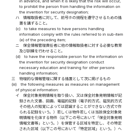
in advance, and when it is likely that the risk will occur,
to prohibit the person from handling the information on
the invention for security designation;
ハ
情報取扱者に対して、前号ホの規程を遵守させるための措
置を講ずること。
(c)
to take measures to have persons handling
information comply with the rules referred to in sub-item
(e) of the preceding item;
ニ
保全情報管理責任者に他の情報取扱者に対する必要な教育
及び訓練を行わせること。
(d)
to have the responsible person for the information on
the invention for security designation conduct
necessary education and training for other persons
handling information;
三
物理的な情報管理に関する措置として次に掲げるもの
(iii)
the following measures as measures on management
of physical information:
イ
保全対象発明情報を取り扱い、又は保全対象発明情報が記
録された文書、図画、電磁的記録（電子的方式、磁気的方式
その他人の知覚によっては認識することができない方式で作
られる記録をいう。）若しくは物件若しくは当該保全対象発
明情報を化体する物件（以下この号において「保全対象発明
情報文書等」という。）を保管する区域を特定し、その特定
された区域（以下この号において「特定区域」という。）へ