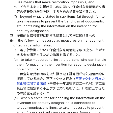
use means that make restoration impossible; and
ヘ
イからホまでに掲げるもののほか、保全対象発明情報文書
等の盗難及び紛失を防止するための措置を講ずること。
(f)
beyond what is stated in sub-items (a) through (e), to
take measures to prevent theft and loss of documents,
etc. containing the information on the invention for
security designation;
四
技術的な情報管理に関する措置として次に掲げるもの
(iv)
the following measures as measures on management
of technical information:
イ
電子計算機において保全対象発明情報を取り扱うことがで
きる者を限定するための措置を講ずること。
(a)
to take measures to limit the persons who can handle
the information on the invention for security designation
on a computer;
ロ
保全対象発明情報を取り扱う電子計算機が電気通信回線に
接続している場合、不正アクセス行為（
不正アクセス行為の
禁止等に関する法律
（平成十一年法律第百二十八号）第二条
第四項に規定する不正アクセス行為をいう。）を防止するた
めの措置を講ずること。
(b)
when a computer for handling the information on the
invention for security designation is connected to
telecommunications lines, to take measures to prevent
acts of unauthorized computer access (meaning the