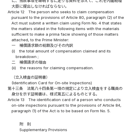
に、当該事項を疎明するに足りる資料を添えて、これを内閣総理
大臣に提出しなければならない。
Article 12
The person who seeks to claim compensation
pursuant to the provisions of Article 80, paragraph (2) of the
Act must submit a written claim using Form No. 4 that states
the matters stated in the following items with the materials
sufficient to make a prima facie showing of those matters
attached, to the Prime Minister:
一
補償請求額の総額及びその内訳
(i)
the total amount of compensation claimed and its
breakdown ;
二
補償請求の理由
(ii)
the reasons for claiming compensation.
（立入検査の証明書）
(Identification Card for On-site Inspections)
第十三条
法第八十四条第一項の規定により立入検査をする職員の
身分を示す証明書は、様式第五によるものとする。
Article 13
The identification card of a person who conducts
on-site inspections pursuant to the provisions of Article 84,
paragraph (1) of the Act is to be based on Form No. 5.
附 則
Supplementary Provisions