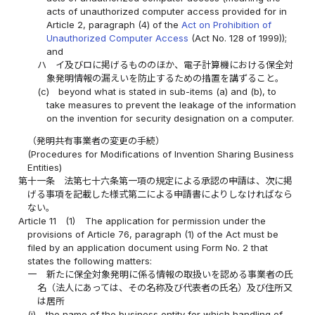
acts of unauthorized computer access provided for in
Article 2, paragraph (4) of the
Act on Prohibition of
Unauthorized Computer Access
(Act No. 128 of 1999));
and
ハ
イ及びロに掲げるもののほか、電子計算機における保全対
象発明情報の漏えいを防止するための措置を講ずること。
(c)
beyond what is stated in sub-items (a) and (b), to
take measures to prevent the leakage of the information
on the invention for security designation on a computer.
（発明共有事業者の変更の手続）
(Procedures for Modifications of Invention Sharing Business
Entities)
第十一条
法第七十六条第一項の規定による承認の申請は、次に掲
げる事項を記載した様式第二による申請書によりしなければなら
ない。
Article 11
(1)
The application for permission under the
provisions of Article 76, paragraph (1) of the Act must be
filed by an application document using Form No. 2 that
states the following matters:
一
新たに保全対象発明に係る情報の取扱いを認める事業者の氏
名（法人にあっては、その名称及び代表者の氏名）及び住所又
は居所
(i)
the name of the business entity for which handling of