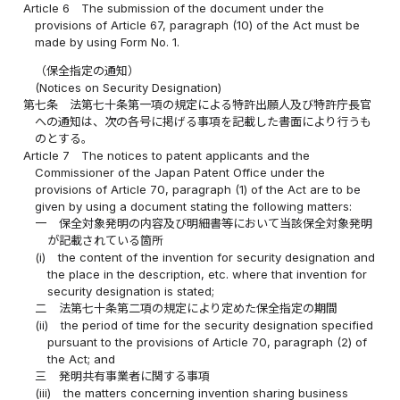
Article 6
The submission of the document under the
provisions of Article 67, paragraph (10) of the Act must be
made by using Form No. 1.
（保全指定の通知）
(Notices on Security Designation)
第七条
法第七十条第一項の規定による特許出願人及び特許庁長官
への通知は、次の各号に掲げる事項を記載した書面により行うも
のとする。
Article 7
The notices to patent applicants and the
Commissioner of the Japan Patent Office under the
provisions of Article 70, paragraph (1) of the Act are to be
given by using a document stating the following matters:
一
保全対象発明の内容及び明細書等において当該保全対象発明
が記載されている箇所
(i)
the content of the invention for security designation and
the place in the description, etc. where that invention for
security designation is stated;
二
法第七十条第二項の規定により定めた保全指定の期間
(ii)
the period of time for the security designation specified
pursuant to the provisions of Article 70, paragraph (2) of
the Act; and
三
発明共有事業者に関する事項
(iii)
the matters concerning invention sharing business