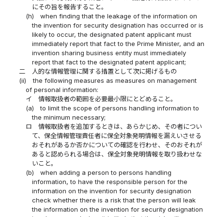
にその旨を報告すること。
(h)
when finding that the leakage of the information on
the invention for security designation has occurred or is
likely to occur, the designated patent applicant must
immediately report that fact to the Prime Minister, and an
invention sharing business entity must immediately
report that fact to the designated patent applicant;
二
人的な情報管理に関する措置として次に掲げるもの
(ii)
the following measures as measures on management
of personal information:
イ
情報取扱者の範囲を必要最小限にとどめること。
(a)
to limit the scope of persons handling information to
the minimum necessary;
ロ
情報取扱者を追加するときは、あらかじめ、その者につい
て、保全情報管理責任者に保全対象発明情報を漏えいさせる
おそれがあるか否かについての確認を行わせ、そのおそれが
あると認められる場合は、保全対象発明情報を取り扱わせな
いこと。
(b)
when adding a person to persons handling
information, to have the responsible person for the
information on the invention for security designation
check whether there is a risk that the person will leak
the information on the invention for security designation