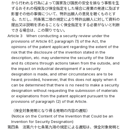
から行われる行為によって国家及び国民の安全を損なう事態を生
ずるおそれの程度及び保全指定をした場合に産業の発達に及ぼす
影響その他の事情について、特許出願人の意見を聴くものとす
る。ただし、同条第二項の規定により特許出願人に対して資料の
提出又は説明を求めることなく保全指定をする必要がないと判断
できる場合は、この限りでない。
Article 3
When conducting a security review under the
provisions of Article 67, paragraph (1) of the Act, the
opinions of the patent applicant regarding the extent of the
risk that the disclosure of the invention stated in the
description, etc. may undermine the security of the State
and its citizens through actions taken from the outside, and
the impact on industrial development if a security
designation is made, and other circumstances are to be
heard; provided, however, that this does not apply when it
can be determined that there is no need to make a security
designation without requesting the submission of materials
or explanations from the patent applicant pursuant to the
provisions of paragraph (2) of that Article.
（保全対象発明となり得る発明の内容の通知）
(Notice on the Content of the Invention that Could be an
Invention for Security Designation)
第四条
法第六十七条第九項の規定による通知は、保全対象発明と