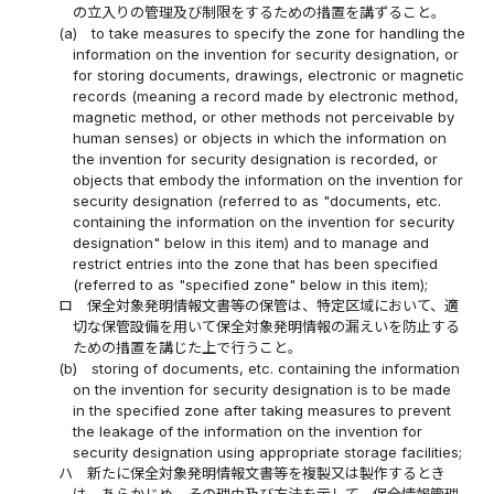
の立入りの管理及び制限をするための措置を講ずること。
(a)
to take measures to specify the zone for handling the
information on the invention for security designation, or
for storing documents, drawings, electronic or magnetic
records (meaning a record made by electronic method,
magnetic method, or other methods not perceivable by
human senses) or objects in which the information on
the invention for security designation is recorded, or
objects that embody the information on the invention for
security designation (referred to as "documents, etc.
containing the information on the invention for security
designation" below in this item) and to manage and
restrict entries into the zone that has been specified
(referred to as "specified zone" below in this item);
ロ
保全対象発明情報文書等の保管は、特定区域において、適
切な保管設備を用いて保全対象発明情報の漏えいを防止する
ための措置を講じた上で行うこと。
(b)
storing of documents, etc. containing the information
on the invention for security designation is to be made
in the specified zone after taking measures to prevent
the leakage of the information on the invention for
security designation using appropriate storage facilities;
ハ
新たに保全対象発明情報文書等を複製又は製作するとき