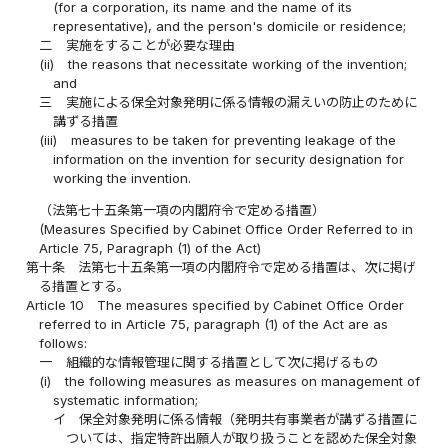
(for a corporation, its name and the name of its
representative), and the person's domicile or residence;
二
実施をすることが必要な理由
(ii)
the reasons that necessitate working of the invention;
and
三
実施による保全対象発明に係る情報の漏えいの防止のために
講ずる措置
(iii)
measures to be taken for preventing leakage of the
information on the invention for security designation for
working the invention.
（法第七十五条第一項の内閣府令で定める措置）
(Measures Specified by Cabinet Office Order Referred to in
Article 75, Paragraph (1) of the Act)
第十条
法第七十五条第一項の内閣府令で定める措置は、次に掲げ
る措置とする。
Article 10
The measures specified by Cabinet Office Order
referred to in Article 75, paragraph (1) of the Act are as
follows:
一
組織的な情報管理に関する措置として次に掲げるもの
(i)
the following measures as measures on management of
systematic information;
イ
保全対象発明に係る情報（発明共有事業者が講ずる措置に
ついては、指定特許出願人が取り扱うことを認めた保全対象