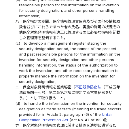
responsible person for the information on the invention
for security designation, and other persons handling
information;
ハ
保全指定の期間、保全情報管理責任者及びその他の情報取
扱者並びにこれらであった者の氏名、実施の許可の状況その
他保全対象発明情報を適正に管理するのに必要な情報を記載
した管理簿を整備すること。
(c)
to develop a management register stating the
security designation period, the names of the present
and past responsible persons for the information on the
invention for security designation and other persons
handling information, the status of the authorization to
work the invention, and other necessary information to
properly manage the information on the invention for
security designation;
ニ
保全対象発明情報を営業秘密（
不正競争防止法
（平成五年
法律第四十七号）第二条第六項に規定する営業秘密をい
う。）として取り扱うこと。
(d)
to handle the information on the invention for security
designation as trade secrets (meaning the trade secrets
provided for in Article 2, paragraph (6) of the
Unfair
Competition Prevention Act
(Act No. 47 of 1993));
ホ
保全対象発明情報の管理に関する措置を適切に講ずるた