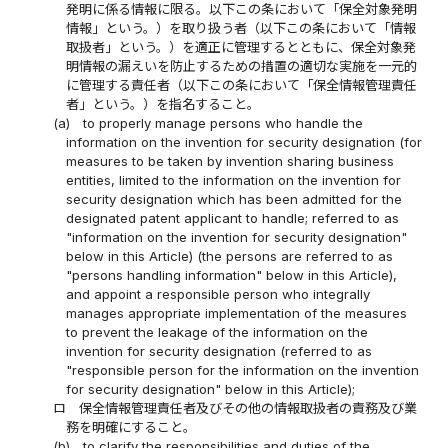
発明に係る情報に限る。以下この条において「保全対象発明
情報」という。）を取り扱う者（以下この条において「情報
取扱者」という。）を適正に管理するとともに、保全対象発
明情報の漏えいを防止するための措置の適切な実施を一元的
に管理する責任者（以下この条において「保全情報管理責任
者」という。）を指名すること。
(a)
to properly manage persons who handle the
information on the invention for security designation (for
measures to be taken by invention sharing business
entities, limited to the information on the invention for
security designation which has been admitted for the
designated patent applicant to handle; referred to as
"information on the invention for security designation"
below in this Article) (the persons are referred to as
"persons handling information" below in this Article),
and appoint a responsible person who integrally
manages appropriate implementation of the measures
to prevent the leakage of the information on the
invention for security designation (referred to as
"responsible person for the information on the invention
for security designation" below in this Article);
ロ
保全情報管理責任者及びその他の情報取扱者の責務及び業
務を明確にすること。
(b)
to clarify the responsibilities and duties of the