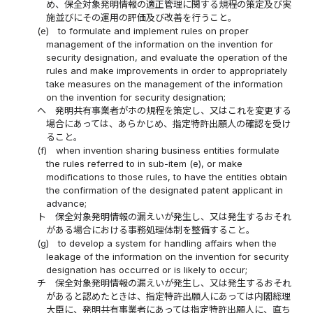
め、保全対象発明情報の適正管理に関する規程の策定及び実
施並びにその運用の評価及び改善を行うこと。
(e)
to formulate and implement rules on proper
management of the information on the invention for
security designation, and evaluate the operation of the
rules and make improvements in order to appropriately
take measures on the management of the information
on the invention for security designation;
ヘ
発明共有事業者がホの規程を策定し、又はこれを変更する
場合にあっては、あらかじめ、指定特許出願人の確認を受け
ること。
(f)
when invention sharing business entities formulate
the rules referred to in sub-item (e), or make
modifications to those rules, to have the entities obtain
the confirmation of the designated patent applicant in
advance;
ト
保全対象発明情報の漏えいが発生し、又は発生するおそれ
がある場合における事務処理体制を整備すること。
(g)
to develop a system for handling affairs when the
leakage of the information on the invention for security
designation has occurred or is likely to occur;
チ
保全対象発明情報の漏えいが発生し、又は発生するおそれ
があると認めたときは、指定特許出願人にあっては内閣総理
大臣に、発明共有事業者にあっては指定特許出願人に、直ち