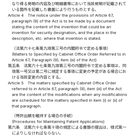
なり得る発明の内容及び明細書等において当該発明が記載されて
いる箇所を記載した書面により行うものとする。
Article 4
The notice under the provisions of Article 67,
paragraph (9) of the Act is to be made by a document
stating the content of the invention that could be an
invention for security designation, and the place in the
description, etc. where that invention is stated.
（法第六十七条第九項第三号の内閣府令で定める事項）
(Matters to Specified by Cabinet Office Order Referred to in
Article 67, Paragraph (9), Item (iii) of the Act)
第五条
法第六十七条第九項第三号の内閣府令で定める事項は、同
項第一号又は第二号に規定する事項に変更の予定がある場合にお
ける当該変更の内容とする。
Article 5
The matters specified by Cabinet Office Order
referred to in Article 67, paragraph (9), item (iii) of the Act
are the content of the modifications when any modifications
are scheduled for the matters specified in item (i) or (ii) of
that paragraph.
（特許出願を維持する場合の手続）
(Procedures for Maintaining Patent Applications)
第六条
法第六十七条第十項の規定による書類の提出は、様式第一
によりしなければならない。