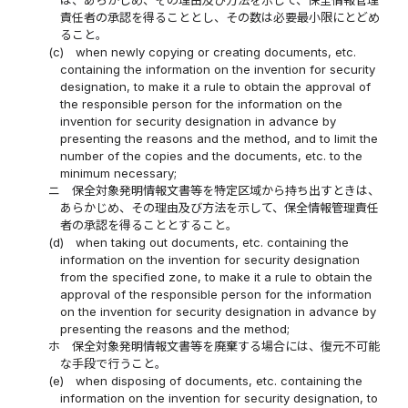
は、あらかじめ、その理由及び方法を示して、保全情報管理
責任者の承認を得ることとし、その数は必要最小限にとどめ
ること。
(c)
when newly copying or creating documents, etc.
containing the information on the invention for security
designation, to make it a rule to obtain the approval of
the responsible person for the information on the
invention for security designation in advance by
presenting the reasons and the method, and to limit the
number of the copies and the documents, etc. to the
minimum necessary;
ニ
保全対象発明情報文書等を特定区域から持ち出すときは、
あらかじめ、その理由及び方法を示して、保全情報管理責任
者の承認を得ることとすること。
(d)
when taking out documents, etc. containing the
information on the invention for security designation
from the specified zone, to make it a rule to obtain the
approval of the responsible person for the information
on the invention for security designation in advance by
presenting the reasons and the method;
ホ
保全対象発明情報文書等を廃棄する場合には、復元不可能
な手段で行うこと。
(e)
when disposing of documents, etc. containing the
information on the invention for security designation, to