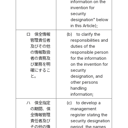
information on the
invention for
security
designation" below
in this Article);
ロ
保全情報
(b)
to clarify the
管理責任者
responsibilities and
及びその他
duties of the
の情報取扱
responsible person
者の責務及
for the information
び業務を明
on the invention for
確にするこ
security
と。
designation, and
other persons
handling
information;
ハ
保全指定
(c)
to develop a
の期間、保
management
全情報管理
register stating the
責任者及び
security designation
その他の情
period, the names