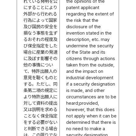
れている発明を公
the opinions of the
にすることにより
patent applicant
外部から行われる
regarding the extent of
行為によって国家
the risk that the
及び国民の安全を
disclosure of the
損なう事態を生ず
invention stated in the
るおそれの程度及
description, etc. may
び保全指定をした
undermine the security
場合に産業の発達
of the State and its
に及ぼす影響その
citizens through actions
他の事情につい
taken from the outside,
て、特許出願人の
and the impact on
意見を聴くものと
industrial development
する。ただし、同
if a security designation
条第二項の規定に
is made, and other
より特許出願人に
circumstances are to be
対して資料の提出
heard;provided,
又は説明を求める
however, that this does
ことなく保全指定
not apply when it can be
をする必要がない
determined that there is
と判断できる場合
no need to make a
は、この限りでな
security designation