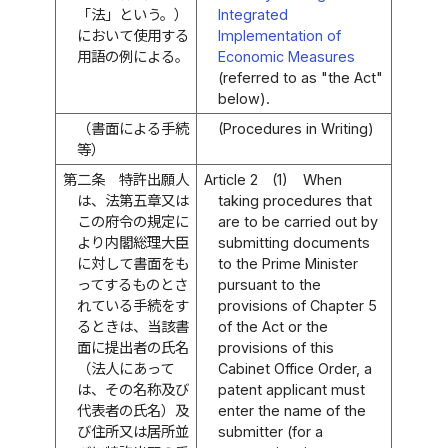
「法」という。）
Integrated
において使用する
Implementation of
用語の例による。
Economic Measures
(referred to as "the Act"
below).
（書面による手続
(Procedures in Writing)
等）
第二条
特許出願人
Article 2
(1)
When
は、法第五章又は
taking procedures that
この府令の規定に
are to be carried out by
より内閣総理大臣
submitting documents
に対して書面をも
to the Prime Minister
ってするものとさ
pursuant to the
れている手続をす
provisions of Chapter 5
るときは、当該書
of the Act or the
面に提出者の氏名
provisions of this
（法人にあって
Cabinet Office Order, a
は、その名称及び
patent applicant must
代表者の氏名）及
enter the name of the
び住所又は居所並
submitter (for a