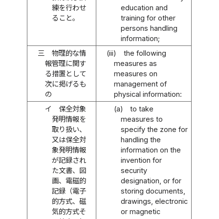
練を行わせ
education and
ること。
training for other
persons handling
information;
三
物理的な情
(iii)
the following
報管理に関す
measures as
る措置として
measures on
次に掲げるも
management of
の
physical information:
イ
保全対象
(a)
to take
発明情報を
measures to
取り扱い、
specify the zone for
又は保全対
handling the
象発明情報
information on the
が記録され
invention for
た文書、図
security
画、電磁的
designation, or for
記録（電子
storing documents,
的方式、磁
drawings, electronic
気的方式そ
or magnetic