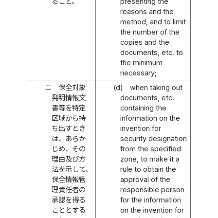
ること。
presenting the
reasons and the
method, and to limit
the number of the
copies and the
documents, etc. to
the minimum
necessary;
ニ
保全対象
(d)
when taking out
発明情報文
documents, etc.
書等を特定
containing the
区域から持
information on the
ち出すとき
invention for
は、あらか
security designation
じめ、その
from the specified
理由及び方
zone, to make it a
法を示して、
rule to obtain the
保全情報管
approval of the
理責任者の
responsible person
承認を得る
for the information
こととする
on the invention for