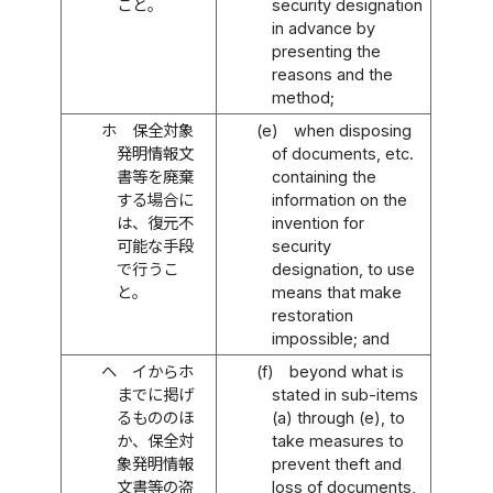
こと。
security designation
in advance by
presenting the
reasons and the
method;
ホ
保全対象
(e)
when disposing
発明情報文
of documents, etc.
書等を廃棄
containing the
する場合に
information on the
は、復元不
invention for
可能な手段
security
で行うこ
designation, to use
と。
means that make
restoration
impossible; and
ヘ
イからホ
(f)
beyond what is
までに掲げ
stated in sub-items
るもののほ
(a) through (e), to
か、保全対
take measures to
象発明情報
prevent theft and
文書等の盗
loss of documents,