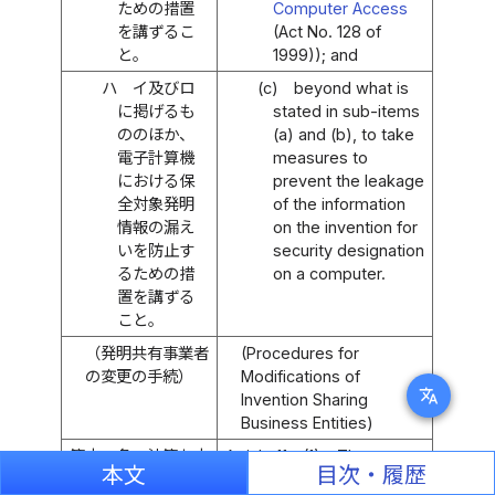
ための措置
Computer Access
を講ずるこ
(Act No. 128 of
と。
1999)); and
ハ
イ及びロ
(c)
beyond what is
に掲げるも
stated in sub-items
ののほか、
(a) and (b), to take
電子計算機
measures to
における保
prevent the leakage
全対象発明
of the information
情報の漏え
on the invention for
いを防止す
security designation
るための措
on a computer.
置を講ずる
こと。
（発明共有事業者
(Procedures for
の変更の手続）
Modifications of
translate
Invention Sharing
Business Entities)
第十一条
法第七十
Article 11
(1)
The
本文
目次・履歴
六条第一項の規定
application for