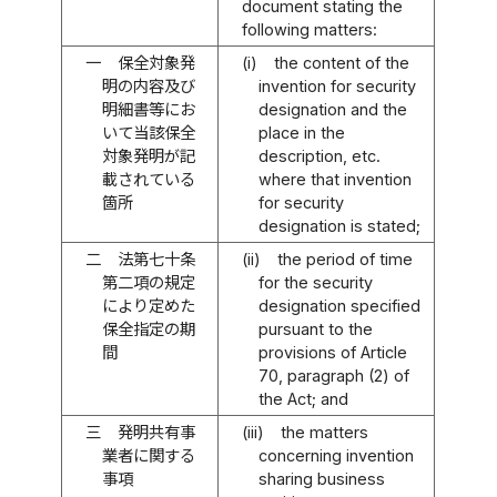
document stating the
following matters:
一
保全対象発
(i)
the content of the
明の内容及び
invention for security
明細書等にお
designation and the
いて当該保全
place in the
対象発明が記
description, etc.
載されている
where that invention
箇所
for security
designation is stated;
二
法第七十条
(ii)
the period of time
第二項の規定
for the security
により定めた
designation specified
保全指定の期
pursuant to the
間
provisions of Article
70, paragraph (2) of
the Act; and
三
発明共有事
(iii)
the matters
業者に関する
concerning invention
事項
sharing business