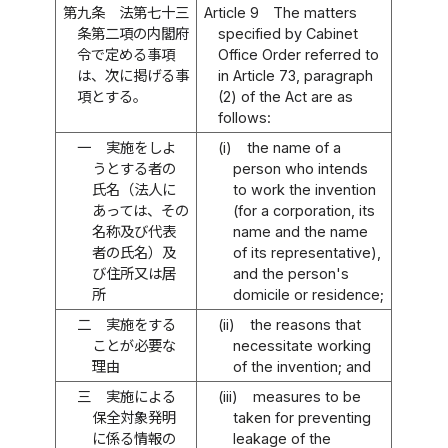
第九条
法第七十三
Article 9
The matters
条第二項の内閣府
specified by Cabinet
令で定める事項
Office Order referred to
は、次に掲げる事
in Article 73, paragraph
項とする。
(2) of the Act are as
follows:
一
実施をしよ
(i)
the name of a
うとする者の
person who intends
氏名（法人に
to work the invention
あっては、その
(for a corporation, its
名称及び代表
name and the name
者の氏名）及
of its representative),
び住所又は居
and the person's
所
domicile or residence;
二
実施をする
(ii)
the reasons that
ことが必要な
necessitate working
理由
of the invention; and
三
実施による
(iii)
measures to be
保全対象発明
taken for preventing
に係る情報の
leakage of the