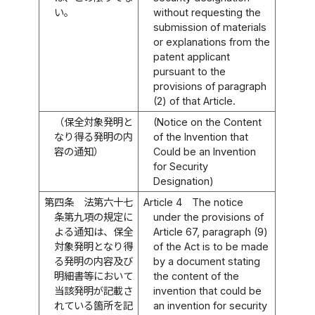
い。
without requesting the
submission of materials
or explanations from the
patent applicant
pursuant to the
provisions of paragraph
(2) of that Article.
（保全対象発明と
(Notice on the Content
なり得る発明の内
of the Invention that
容の通知）
Could be an Invention
for Security
Designation)
第四条
法第六十七
Article 4
The notice
条第九項の規定に
under the provisions of
よる通知は、保全
Article 67, paragraph (9)
対象発明となり得
of the Act is to be made
る発明の内容及び
by a document stating
明細書等において
the content of the
当該発明が記載さ
invention that could be
れている箇所を記
an invention for security