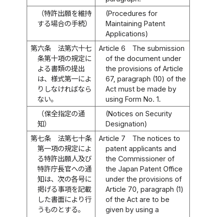
（特許出願を維持
(Procedures for
する場合の手続）
Maintaining Patent
Applications)
第六条
法第六十七
Article 6
The submission
条第十項の規定に
of the document under
よる書類の提出
the provisions of Article
は、様式第一によ
67, paragraph (10) of the
りしなければなら
Act must be made by
ない。
using Form No. 1.
（保全指定の通
(Notices on Security
知）
Designation)
第七条
法第七十条
Article 7
The notices to
第一項の規定によ
patent applicants and
る特許出願人及び
the Commissioner of
特許庁長官への通
the Japan Patent Office
知は、次の各号に
under the provisions of
掲げる事項を記載
Article 70, paragraph (1)
した書面により行
of the Act are to be
うものとする。
given by using a