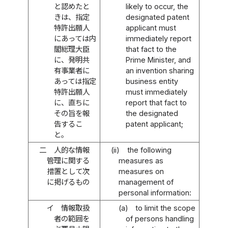
と認めたと
likely to occur, the
きは、指定
designated patent
特許出願人
applicant must
にあっては内
immediately report
閣総理大臣
that fact to the
に、発明共
Prime Minister, and
有事業者に
an invention sharing
あっては指定
business entity
特許出願人
must immediately
に、直ちに
report that fact to
その旨を報
the designated
告するこ
patent applicant;
と。
二
人的な情報
(ii)
the following
管理に関する
measures as
措置として次
measures on
に掲げるもの
management of
personal information:
イ
情報取扱
(a)
to limit the scope
者の範囲を
of persons handling