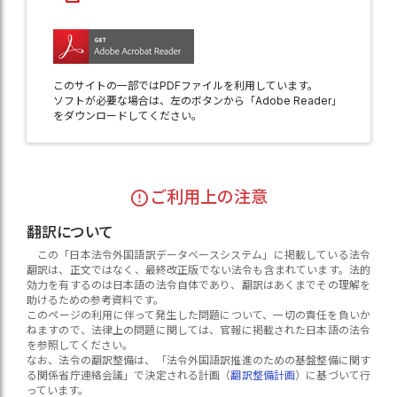
このサイトの一部ではPDFファイルを利用しています。
ソフトが必要な場合は、左のボタンから「Adobe Reader」
をダウンロードしてください。
ご利用上の注意
翻訳について
この「日本法令外国語訳データベースシステム」に掲載している法令
翻訳は、正文ではなく、最終改正版でない法令も含まれています。法的
効力を有するのは日本語の法令自体であり、翻訳はあくまでその理解を
助けるための参考資料です。
このページの利用に伴って発生した問題について、一切の責任を負いか
ねますので、法律上の問題に関しては、官報に掲載された日本語の法令
を参照してください。
なお、法令の翻訳整備は、「法令外国語訳推進のための基盤整備に関す
る関係省庁連絡会議」で決定される計画（
翻訳整備計画
）に基づいて行
っています。