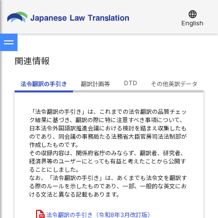
language
English
関連情報
DTD
法令翻訳の手引き
翻訳計画等
その他英訳データ
「法令翻訳の手引き」は、これまでの法令翻訳の品質チェッ
ク結果に基づき、翻訳の際に特に注意すべき事項について、
日本法令外国語訳推進会議における検討を踏まえ収集したも
のであり、同会議の事務局たる法務省大臣官房司法法制部が
作成したものです。
その収録内容は、関係府省庁のみならず、翻訳者、研究者、
経済界等のユーザーにとっても有益と考えたことから公開す
ることにしました。
なお、「法令翻訳の手引き」は、あくまでも法令文を翻訳す
る際のルールを示したものであり、一部、一般的な英文にお
ける文法と異なる記載もあります。
法令翻訳の手引き（令和8年3月改訂版）