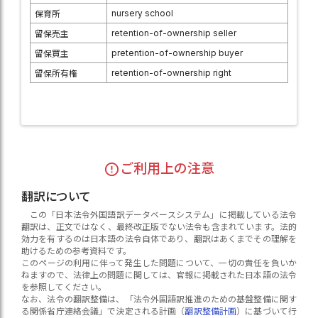
nursery school
保育所
retention-of-ownership seller
留保売主
pretention-of-ownership buyer
留保買主
retention-of-ownership right
留保所有権
ご利用上の注意
翻訳について
この「日本法令外国語訳データベースシステム」に掲載している法令
翻訳は、正文ではなく、最終改正版でない法令も含まれています。法的
効力を有するのは日本語の法令自体であり、翻訳はあくまでその理解を
助けるための参考資料です。
このページの利用に伴って発生した問題について、一切の責任を負いか
ねますので、法律上の問題に関しては、官報に掲載された日本語の法令
を参照してください。
なお、法令の翻訳整備は、「法令外国語訳推進のための基盤整備に関す
る関係省庁連絡会議」で決定される計画（
翻訳整備計画
）に基づいて行