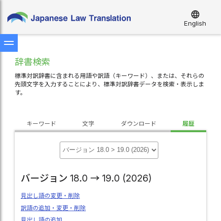
language
English
辞書検索
標準対訳辞書に含まれる用語や訳語（キーワード）、または、それらの
先頭文字を入力することにより、標準対訳辞書データを検索・表示しま
す。
キーワード
文字
ダウンロード
履歴
バージョン 18.0 → 19.0 (2026)
見出し語の変更・削除
訳語の追加・変更・削除
見出し語の追加