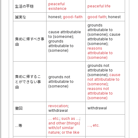
peaceful
peaceful life
生活の平穏
existence
honest;
good-faith
good faith
; honest
誠実な
grounds
attributable to
cause attributable
(someone); cause
to (someone);
責めに帰すべき事
attributable to
grounds
(someone);
由
attributable to
reasons
(someone)
attributable to
(someone)
grounds not
attributable to
(someone);
cause
責めに帰するこ
grounds not
not attributable to
attributable to
とができない事
(someone)
;
(someone)
由
reasons not
attributable to
(someone)
revocation
;
withdrawal
撤回
withdrawal
… etc.
;
such as …
;
and other (things)
…, etc.
…等
with/of similar
nature
;
or the like