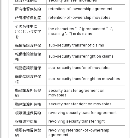
security transfer movables
譲渡担保動産
retention-of-ownership agreement
所有権留保契約
retention-of-ownership movables
所有権留保動産
その名称中に
the characters "…" (pronounced "…",
○○という文字
meaning "…") in its name
を
sub-security transfer of claims
転債権譲渡担保
転債権譲渡担保
sub-security transfer right on claims
権
sub-security transfer of movables
転動産譲渡担保
転動産譲渡担保
sub-security transfer right on movables
権
動産譲渡担保契
security transfer agreement on
movables
約
security transfer right on movables
動産譲渡担保権
revolving security transfer agreement
根譲渡担保契約
revolving security transfer right
根譲渡担保権
根所有権留保契
revolving retention-of-ownership
agreement
約