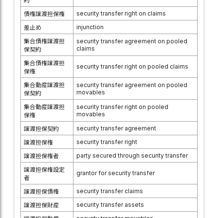
約
security transfer right on claims
債権譲渡担保権
injunction
差止め
集合債権譲渡担
security transfer agreement on pooled
claims
保契約
集合債権譲渡担
security transfer right on pooled claims
保権
集合動産譲渡担
security transfer agreement on pooled
movables
保契約
集合動産譲渡担
security transfer right on pooled
movables
保権
security transfer agreement
譲渡担保契約
security transfer right
譲渡担保権
party secured through security transfer
譲渡担保権者
譲渡担保権設定
grantor for security transfer
者
security transfer claims
譲渡担保債権
security transfer assets
譲渡担保財産