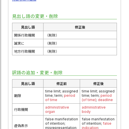
見出し語の変更・削除
見出し語
修正後
関係行政機関
（削除）
誠実に
（削除）
地方行政機関
（削除）
訳語の追加・変更・削除
見出し語
修正前
修正後
time limit; assigned
time limit; assigned
time; term;
period
time; term;
period
期限
of time
(of time)
;
deadline
administrative
administrative
行政機関
organ
body
false manifestation
false manifestation
of intention;
of intention;
false
虚偽表示
misrepresentation;
indication
;