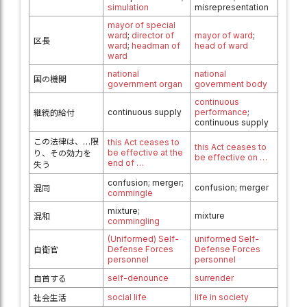
simulation
misrepresentation
mayor of special
ward
;
director of
mayor of ward
;
区長
ward
;
headman of
head of ward
ward
national
national
国の機関
government organ
government body
continuous
continuous supply
performance
;
継続的給付
continuous supply
この法律は、…限
this Act ceases to
this Act ceases to
be effective at the
り、その効力を
be effective on …
end of …
失う
confusion; merger;
confusion; merger
混同
commingle
mixture;
mixture
混和
commingling
(Uniformed) Self-
uniformed Self-
Defense Forces
Defense Forces
自衛官
personnel
personnel
self-denounce
surrender
自首する
social life
life in society
社会生活