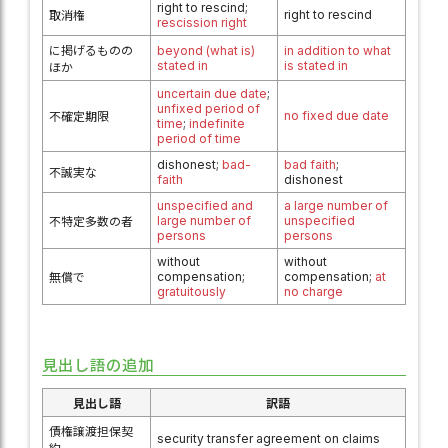
right to rescind;
right to rescind
取消権
rescission right
に掲げるものの
beyond (what is)
in addition to what
stated in
is stated in
ほか
uncertain due date
;
unfixed period of
no fixed due date
不確定期限
time
;
indefinite
period of time
dishonest;
bad-
bad faith
;
不誠実な
faith
dishonest
unspecified and
a large number of
large number of
unspecified
不特定多数の者
persons
persons
without
without
compensation;
compensation;
at
無償で
gratuitously
no charge
見出し語の追加
見出し語
訳語
債権譲渡担保契
security transfer agreement on claims